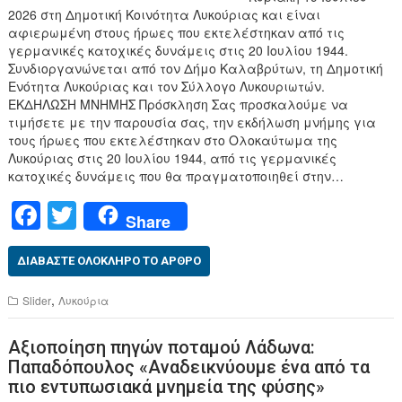
2026 στη Δημοτική Κοινότητα Λυκούριας και είναι
αφιερωμένη στους ήρωες που εκτελέστηκαν από τις
γερμανικές κατοχικές δυνάμεις στις 20 Ιουλίου 1944.
Συνδιοργανώνεται από τον Δήμο Καλαβρύτων, τη Δημοτική
Ενότητα Λυκούριας και τον Σύλλογο Λυκουριωτών.
ΕΚΔΗΛΩΣΗ ΜΝΗΜΗΣ Πρόσκληση Σας προσκαλούμε να
τιμήσετε με την παρουσία σας, την εκδήλωση μνήμης για
τους ήρωες που εκτελέστηκαν στο Ολοκαύτωμα της
Λυκούριας στις 20 Ιουλίου 1944, από τις γερμανικές
κατοχικές δυνάμεις που θα πραγματοποιηθεί στην…
F
T
Share
a
wi
c
tt
ΔΙΑΒΆΣΤΕ ΟΛΌΚΛΗΡΟ ΤΟ ΆΡΘΡΟ
e
er
,
Slider
Λυκούρια
b
Αξιοποίηση πηγών ποταμού Λάδωνα:
o
Παπαδόπουλος «Αναδεικνύουμε ένα από τα
o
πιο εντυπωσιακά μνημεία της φύσης»