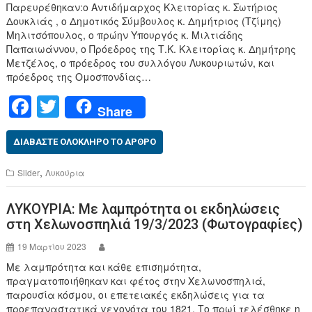
Παρευρέθηκαν:ο Αντιδήμαρχος Κλειτορίας κ. Σωτήριος
Δουκλιάς , ο Δημοτικός Σύμβουλος κ. Δημήτριος (Τζίμης)
Μηλιτσόπουλος, ο πρώην Υπουργός κ. Μιλτιάδης
Παπαιωάννου, ο Πρόεδρος της Τ.Κ. Κλειτορίας κ. Δημήτρης
Μετζέλος, ο πρόεδρος του συλλόγου Λυκουριωτών, και
πρόεδρος της Ομοσπονδίας…
F
T
Share
a
wi
c
tt
ΔΙΑΒΆΣΤΕ ΟΛΌΚΛΗΡΟ ΤΟ ΆΡΘΡΟ
e
er
,
Slider
Λυκούρια
b
ΛΥΚΟΥΡΙΑ: Με λαμπρότητα οι εκδηλώσεις
o
στη Χελωνοσπηλιά 19/3/2023 (Φωτογραφίες)
o
19 Μαρτίου 2023
k
Με λαμπρότητα και κάθε επισημότητα,
πραγματοποιήθηκαν και φέτος στην Χελωνοσπηλιά,
παρουσία κόσμου, οι επετειακές εκδηλώσεις για τα
προεπαναστατικά γεγονότα του 1821. Το πρωί τελέσθηκε η