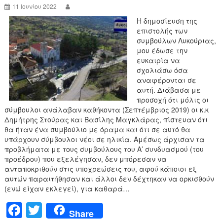
k
11 Ιουνίου 2022
Η δημοσίευση της
επιστολής των
συμβούλων Λυκούριας,
μου έδωσε την
ευκαιρία να
σχολιάσω όσα
αναφέρονται σε
αυτή. Διάβασα με
προσοχή ότι μόλις οι
σύμβουλοι ανάλαβαν καθήκοντα (Σεπτέμβριος 2019) οι κ.κ
Δημήτρης Στούρας και Βασίλης Μαγκλάρας, πίστευαν ότι
θα ήταν ένα συμβούλιο με όραμα και ότι σε αυτό θα
υπάρχουν σύμβουλοι νέοι σε ηλικία. Αμέσως άρχισαν τα
προβλήματα με τους συμβούλους του Α’ συνδυασμού (του
προέδρου) που εξελέγησαν, δεν μπόρεσαν να
ανταποκριθούν στις υποχρεώσεις του, αφού κάποιοι εξ
αυτών παραιτήθησαν και άλλοι δεν δέχτηκαν να ορκισθούν
(ενώ είχαν εκλεγεί), για καθαρά…
F
T
Share