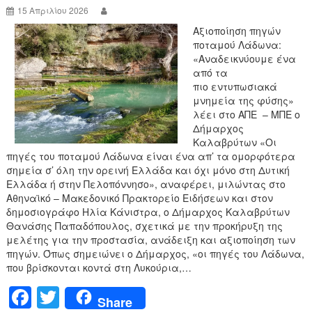
k
15 Απριλίου 2026
Αξιοποίηση πηγών
ποταμού Λάδωνα:
«Αναδεικνύουμε ένα
από τα
πιο εντυπωσιακά
μνημεία της φύσης»
λέει στο ΑΠΕ – ΜΠΕ ο
Δήμαρχος
Καλαβρύτων «Οι
πηγές του ποταμού Λάδωνα είναι ένα απ’ τα ομορφότερα
σημεία σ’ όλη την ορεινή Ελλάδα και όχι μόνο στη Δυτική
Ελλάδα ή στην Πελοπόννησο», αναφέρει, μιλώντας στο
Αθηναϊκό – Μακεδονικό Πρακτορείο Ειδήσεων και στον
δημοσιογράφο Ηλία Κάνιστρα, ο Δήμαρχος Καλαβρύτων
Θανάσης Παπαδόπουλος, σχετικά με την προκήρυξη της
μελέτης για την προστασία, ανάδειξη και αξιοποίηση των
πηγών. Όπως σημειώνει ο Δήμαρχος, «οι πηγές του Λάδωνα,
που βρίσκονται κοντά στη Λυκούρια,…
F
T
Share