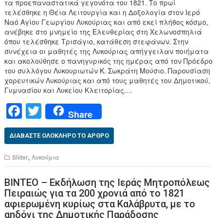
τα προεπαναστατικά γεγονότα του 1821. Το πρωί
τελέσθηκε η Θέια Λειτουργία και η Δοξολογία στον Ιερό
Ναό Αγίου Γεωργίου Λυκούριας και από εκεί πλήθος κόσμο,
ανέβηκε στο μνημείο της Ελευθερίας στη Χελωνοσπηλιά
όπου τελέσθηκε Τρισάγιο, κατάθεση στεφάνων. Στην
συνέχεια οι μαθητές της Λυκούριας απήγγειλαν ποιήματα
και ακολούθησε ο πανηγυρικός της ημέρας από τον Πρόεδρο
του συλλόγου Λυκουριωτών Κ. Σωκράτη Μούσιο. Παρουσίαση
χορευτικών Λυκούριας και από τους μαθητές του Δημοτικού,
Γυμνασίου και Λυκείου Κλειτορίας.…
F
T
Share
a
wi
c
tt
ΔΙΑΒΆΣΤΕ ΟΛΌΚΛΗΡΟ ΤΟ ΆΡΘΡΟ
e
er
,
Slider
Λυκούρια
b
ΒΙΝΤΕΟ – Εκδήλωση της Ιεράς Μητροπόλεως
o
Πειραιώς για τα 200 χρονιά από το 1821
o
αφιερωμένη κυρίως στα Καλάβρυτα, με το
αηδόνι της Δημοτικής Παράδοσης