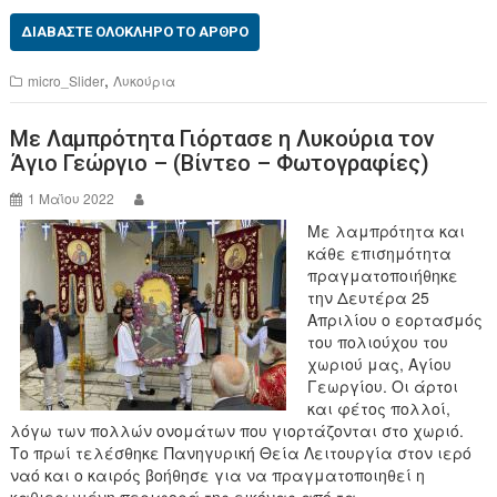
a
wi
c
tt
ΔΙΑΒΆΣΤΕ ΟΛΌΚΛΗΡΟ ΤΟ ΆΡΘΡΟ
e
er
,
micro_Slider
Λυκούρια
b
Με Λαμπρότητα Γιόρτασε η Λυκούρια τον
o
Άγιο Γεώργιο – (Βίντεο – Φωτογραφίες)
o
1 Μαΐου 2022
k
Με λαμπρότητα και
κάθε επισημότητα
πραγματοποιήθηκε
την Δευτέρα 25
Απριλίου ο εορτασμός
του πολιούχου του
χωριού μας, Αγίου
Γεωργίου. Οι άρτοι
και φέτος πολλοί,
λόγω των πολλών ονομάτων που γιορτάζονται στο χωριό.
Το πρωί τελέσθηκε Πανηγυρική Θεία Λειτουργία στον ιερό
ναό και ο καιρός βοήθησε για να πραγματοποιηθεί η
καθιερωμένη περιφορά της εικόνας από τα