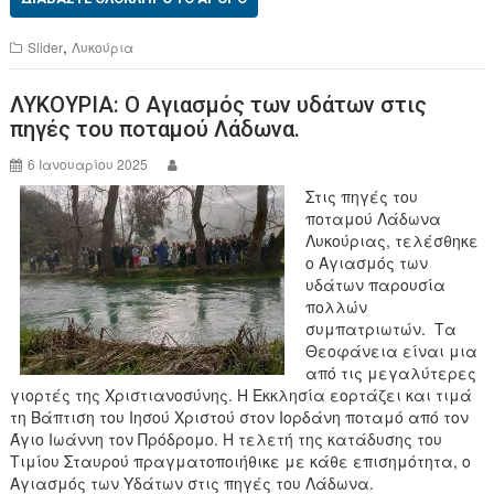
c
tt
e
er
,
Slider
Λυκούρια
b
ΛΥΚΟΥΡΙΑ: Ο Αγιασμός των υδάτων στις
o
πηγές του ποταμού Λάδωνα.
o
6 Ιανουαρίου 2025
k
Στις πηγές του
ποταμού Λάδωνα
Λυκούριας, τελέσθηκε
ο Αγιασμός των
υδάτων παρουσία
πολλών
συμπατριωτών. Τα
Θεοφάνεια είναι μια
από τις μεγαλύτερες
γιορτές της Χριστιανοσύνης. Η Εκκλησία εορτάζει και τιμά
τη Βάπτιση του Ιησού Χριστού στον Ιορδάνη ποταμό από τον
Άγιο Ιωάννη τον Πρόδρομο. Η τελετή της κατάδυ­σης του
Τιμίου Σταυρού πραγματοποιήθικε με κάθε επισημότητα, ο
Αγιασμός των Υδάτων στις πηγές του Λάδωνα.