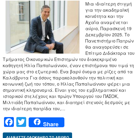
Μια ιδιαίτερη στιγμή
για την ακαδημαϊκή
κοινότητα και την
Αχαΐα αναμένεται
αύριο, Παρασκευή 19
Δεκεμβρίου 2025. Το
Πανεπιστήμιο Πατρών
θα αναγορεύσει σε
Επίτιμο Διδάκτορα του
Τμήματος Οικονομικών Επιστημών τον διακεκριμένο
καθηγητή Ηλία Παπαϊωάννου, έναν επιστήμονα που τιμά τη
χώρα μας στο εξωτερικό. Ένα βαρύ όνομα με ρίζες από τα
Καλάβρυτα Για όσους παρακολουθούν την πολιτική και
κοινωνική ζωή του τόπου, ο Ηλίας Παπαϊωάννου φέρει μια
σημαντική κληρονομιά. Είναι γιος του εμβληματικού και
ιστορικού στελέχους και πρώην Υπουργού του ΠΑΣΟΚ,
Μιλτιάδη Παπαϊωάννου, και διατηρεί στενούς δεσμούς με
την ιδιαίτερη πατρίδα του,…
F
T
Share
a
wi
ΔΙΑΒΆΣΤΕ ΟΛΌΚΛΗΡΟ ΤΟ ΆΡΘΡΟ