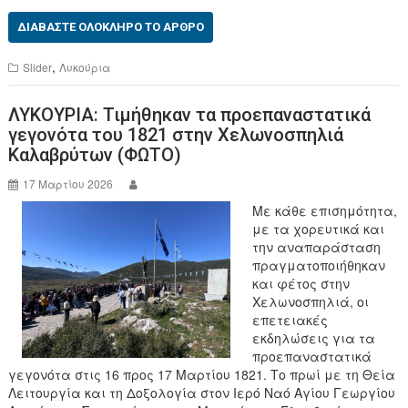
a
wi
c
tt
ΔΙΑΒΆΣΤΕ ΟΛΌΚΛΗΡΟ ΤΟ ΆΡΘΡΟ
e
er
,
Slider
Λυκούρια
b
ΛΥΚΟΥΡΙΑ: Τιμήθηκαν τα προεπαναστατικά
o
γεγονότα του 1821 στην Χελωνοσπηλιά
o
Καλαβρύτων (ΦΩΤΟ)
k
17 Μαρτίου 2026
Με κάθε επισημότητα,
με τα χορευτικά και
την αναπαράσταση
πραγματοποιήθηκαν
και φέτος στην
Χελωνοσπηλιά, οι
επετειακές
εκδηλώσεις για τα
προεπαναστατικά
γεγονότα στις 16 προς 17 Μαρτίου 1821. Το πρωί με τη Θεία
Λειτουργία και τη Δοξολογία στον Ιερό Ναό Αγίου Γεωργίου