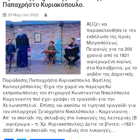
k
Παπαχρήστο Κυριακόπουλο.
20 Μαρτίου 2022
Αξίζει να
παρακολουθήσετε την
εκδήλωση της Ιεράς
Μητροπόλεως
Πειραιώς για τα 200
χρονιά από το 1821
αφιερωμένη κυρίως
στα Καλάβρυτα, με το
αηδόνι της Δημοτικής
Παράδοσης Παπαχρήστο Κυριακόπουλο. Βασίλης
Καλογερόπουλος: Είχα την χαρά να παρευρεθώ
εκπροσωπόντας τον στιχουργό Κωνσταντίνο Νικολόπουλο
Καμενιανίτη πού έχει γράψει το τραγούδι για την
Χελωνοσπηλιά . Επίσης να ακούσω το τιμητικό τραγούδι για
τον οπλαρχηγό Ξενοχρήστο Νικολόπουλο – Καμενιανιτη .
Απ᾽ το σκοτάδι της σκλαβιάς στο λυκαυγές της λευτεριάς (B
´ αφιέρωμα – π. Χρ. Κυριακόπουλος) Δείτε το βίντεο: «1821-
2022: Από το σκοτάδι της σκλαβιάς στο λυκαυγές…