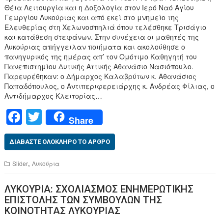
Θέια Λειτουργία και η Δοξολογία στον Ιερό Ναό Αγίου
Γεωργίου Λυκούριας και από εκεί στο μνημείο της
Ελευθερίας στη Χελωνοσπηλιά όπου τελέσθηκε Τρισάγιο
και κατάθεση στεφάνων. Στην συνέχεια οι μαθητές της
Λυκούριας απήγγειλαν ποιήματα και ακολούθησε ο
πανηγυρικός της ημέρας απ’ τον Ομότιμο Καθηγητή του
Πανεπιστημίου Δυτικής Αττικής Αθανάσιο Νασιόπουλο.
Παρευρέθηκαν: ο Δήμαρχος Καλαβρύτων κ. Αθανάσιος
Παπαδόπουλος, ο Αντιπεριφερειάρχης κ. Ανδρέας Φίλιας, o
Αντιδήμαρχος Κλειτορίας…
F
T
Share
a
wi
c
tt
ΔΙΑΒΆΣΤΕ ΟΛΌΚΛΗΡΟ ΤΟ ΆΡΘΡΟ
e
er
,
Slider
Λυκούρια
b
ΛΥΚΟΥΡΙΑ: ΣΧΟΛΙΑΣΜΟΣ ΕΝΗΜΕΡΩΤΙΚΗΣ
o
ΕΠΙΣΤΟΛΗΣ ΤΩΝ ΣΥΜΒΟΥΛΩΝ ΤΗΣ
o
ΚΟΙΝΟΤΗΤΑΣ ΛΥΚΟΥΡΙΑΣ