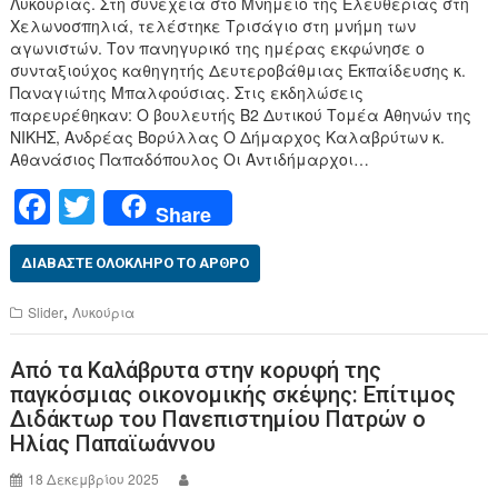
Λυκούριας. Στη συνέχεια στο Μνημείο της Ελευθερίας στη
Χελωνοσπηλιά, τελέστηκε Τρισάγιο στη μνήμη των
αγωνιστών. Τον πανηγυρικό της ημέρας εκφώνησε ο
συνταξιούχος καθηγητής Δευτεροβάθμιας Εκπαίδευσης κ.
Παναγιώτης Μπαλφούσιας. Στις εκδηλώσεις
παρευρέθηκαν: Ο βουλευτής Β2 Δυτικού Τομέα Αθηνών της
ΝΙΚΗΣ, Ανδρέας Βορύλλας Ο Δήμαρχος Καλαβρύτων κ.
Αθανάσιος Παπαδόπουλος Οι Αντιδήμαρχοι…
F
T
Share
a
wi
c
tt
ΔΙΑΒΆΣΤΕ ΟΛΌΚΛΗΡΟ ΤΟ ΆΡΘΡΟ
e
er
,
Slider
Λυκούρια
b
Από τα Καλάβρυτα στην κορυφή της
o
παγκόσμιας οικονομικής σκέψης: Επίτιμος
o
Διδάκτωρ του Πανεπιστημίου Πατρών ο
Ηλίας Παπαϊωάννου
k
18 Δεκεμβρίου 2025