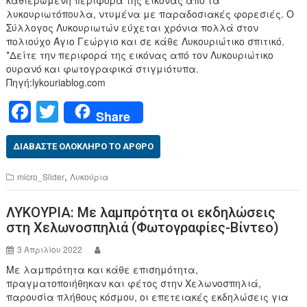
λυκουριωτόπουλα, ντυμένα με παραδοσιακές φορεσιές. Ο
Σύλλογος Λυκουριωτών εύχεται χρόνια πολλά στον
πολιούχο Άγιο Γεώργιο και σε κάθε Λυκουριώτικο σπιτικό.
*Δείτε την περιφορά της εικόνας από τον Λυκουριώτικο
ουρανό και φωτογραφικά στιγμιότυπα.
Πηγή:lykouriablog.com
F
T
Share
a
wi
c
tt
ΔΙΑΒΆΣΤΕ ΟΛΌΚΛΗΡΟ ΤΟ ΆΡΘΡΟ
e
er
,
micro_Slider
Λυκούρια
b
ΛΥΚΟΥΡΙΑ: Με λαμπρότητα οι εκδηλώσεις
o
στη Χελωνοσπηλιά (Φωτογραφίες-Βίντεο)
o
3 Απριλίου 2022
k
Με λαμπρότητα και κάθε επισημότητα,
πραγματοποιήθηκαν και φέτος στην Χελωνοσπηλιά,
παρουσία πλήθους κόσμου, οι επετειακές εκδηλώσεις για