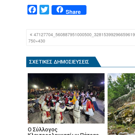
F
T
Share
a
wi
c
tt
Πλοήγηση
47127704_560887951000500_32815399296659619
e
er
άρθρων
750×430
b
o
ΣΧΕΤΙΚΈΣ ΔΗΜΟΣΙΕΎΣΕΙΣ
o
k
Ο Σύλλογος