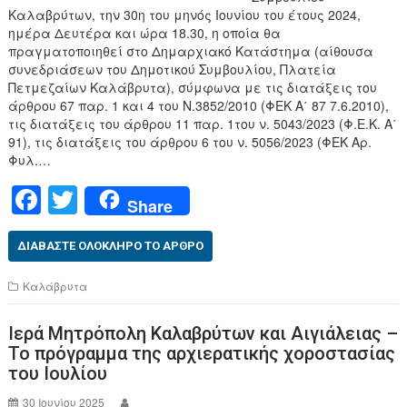
Καλαβρύτων, την 30η του μηνός Ιουνίου του έτους 2024,
ημέρα Δευτέρα και ώρα 18.30, η οποία θα
πραγματοποιηθεί στο Δημαρχιακό Κατάστημα (αίθουσα
συνεδριάσεων του Δημοτικού Συμβουλίου, Πλατεία
Πετμεζαίων Καλάβρυτα), σύμφωνα με τις διατάξεις του
άρθρου 67 παρ. 1 και 4 του Ν.3852/2010 (ΦΕΚ Α΄ 87 7.6.2010),
τις διατάξεις του άρθρου 11 παρ. 1του ν. 5043/2023 (Φ.Ε.Κ. Α΄
91), τις διατάξεις του άρθρου 6 του ν. 5056/2023 (ΦΕΚ Αρ.
Φυλ.…
F
T
Share
a
wi
c
tt
ΔΙΑΒΆΣΤΕ ΟΛΌΚΛΗΡΟ ΤΟ ΆΡΘΡΟ
e
er
Καλάβρυτα
b
Ιερά Μητρόπολη Καλαβρύτων και Αιγιάλειας –
o
Το πρόγραμμα της αρχιερατικής χοροστασίας
o
του Ιουλίου
k
30 Ιουνίου 2025