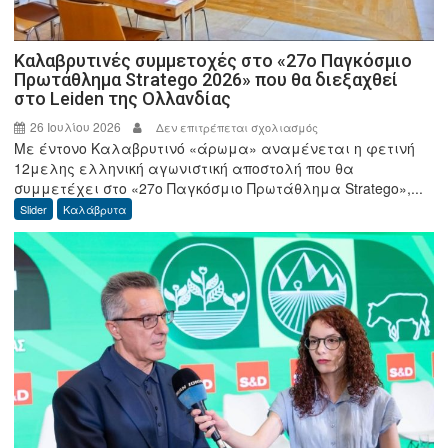
Καλαβρυτινές συμμετοχές στο «27ο Παγκόσμιο
Πρωτάθλημα Stratego 2026» που θα διεξαχθεί
στο Leiden της Ολλανδίας
26 Ιουλίου 2026
στο
Δεν επιτρέπεται σχολιασμός
Με έντονο Καλαβρυτινό «άρωμα» αναμένεται η φετινή
Καλαβρυτινές
12μελης ελληνική αγωνιστική αποστολή που θα
συμμετοχές
συμμετέχει στο «27ο Παγκόσμιο Πρωτάθλημα Stratego»,...
στο
Slider
Καλάβρυτα
«27ο
Παγκόσμιο
Πρωτάθλημα
Stratego
2026»
που
θα
διεξαχθεί
στο
Leiden
της