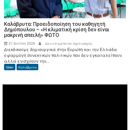
Ολλανδίας
Καλάβρυτα: Προειδοποίηση του καθηγητή
Δημόπουλου – «Η κλιματική κρίση δεν είναι
μακρινή απειλή» ΦΩΤΟ
21 Ιουλίου 2026
στο
Δεν επιτρέπεται σχολιασμός
Διεκδικούμε δημιουργικά στην Ευρώπη και την Ελλάδα
Καλάβρυτα:
εφαρμογή συνεκτικών πολιτικών που δεν εγκαταλείπουν
Προειδοποίηση
αλλά ενισχύουν την...
του
Slider
Καλάβρυτα
καθηγητή
Δημόπουλου
–
Πρόγραμμα
«Η
Αναπαραγωγής
κλιματική
Βίντεο
κρίση
δεν
είναι
μακρινή
απειλή»