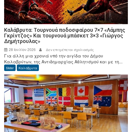
Καλάβρυτα: Τουρνουά ποδοσφαίρου 7×7 «Λάμπης
Γκρίντζος» Και τουρνουά μπάσκετ 3×3 «Γιώργος
Δημήτρουλας»
28 Ιουλίου 2026
στο
Δεν επιτρέπεται σχολιασμός
Για άλλη μια χρονιά υπό την αιγίδα του Δήμου
Καλάβρυτα:
Καλαβρύτων, της Αντιδημαρχίας Αθλητισμού και με τη...
Τουρνουά
Slider
Καλάβρυτα
ποδοσφαίρου
7×7
«Λάμπης
Γκρίντζος»
Και
τουρνουά
μπάσκετ
3×3
«Γιώργος
Δημήτρουλας»