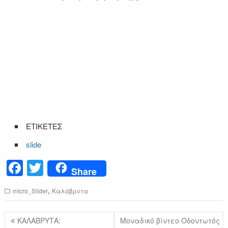
ΕΤΙΚΕΤΕΣ
slide
F
T
Share
a
wi
,
micro_Slider
Καλάβρυτα
c
tt
e
er
Πλοήγηση
ΚΑΛΑΒΡΥΤΑ:
Μοναδικό βίντεο Οδοντωτός