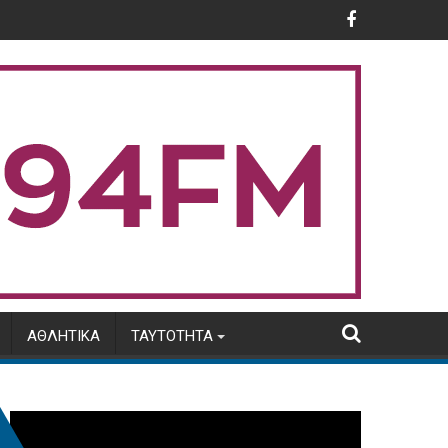
 ΑΑΔΕ
 μηνός Αυγούστου 2026
Φωτιά στην Αιγιαλεία: Ολονύχτια αναμένεται η
ΑΘΛΗΤΙΚΆ
ΤΑΥΤΌΤΗΤΑ
Πρόγραμμα
Αναπαραγωγής