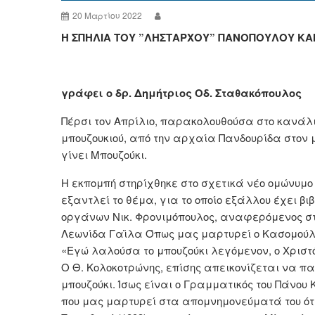
20 Μαρτίου 2022
Η ΣΠΗΛΙΑ ΤΟΥ ”ΛΗΣΤΑΡΧΟΥ” ΠΑΝΟΠΟΥΛΟΥ ΚΑ
γράφει ο δρ. Δημήτριος Οδ. Σταθακόπουλος
Πέρσι τον Απρίλιο, παρακολουθούσα στο κανάλι 
μπουζουκιού, από την αρχαία Πανδουρίδα στον 
γίνει Μπουζούκι.
Η εκπομπή στηρίχθηκε στο σχετικά νέο ομώνυμο
εξαντλεί το θέμα, για το οποίο εξάλλου έχει 
οργάνων Νικ. Φρονιμόπουλος, αναφερόμενος στ
Λεωνίδα Γαϊλα Όπως μας μαρτυρεί ο Κασομούλη
«Εγώ λαλούσα το μπουζούκι λεγόμενον, ο Χριστόφο
Ο Θ. Κολοκοτρώνης, επίσης απεικονίζεται να π
μπουζούκι. Ίσως είναι ο Γραμματικός του Πάνου
που μας μαρτυρεί στα απομνημονεύματά του ότι 