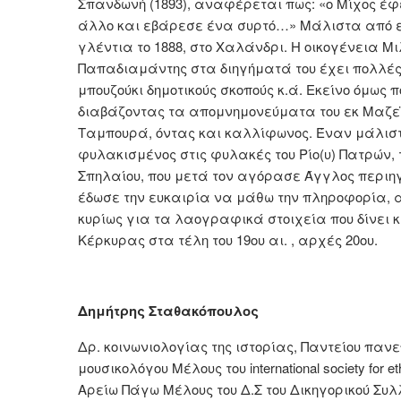
Σπανδωνή (1893), αναφέρεται πως: «ο Μίχος έφ
άλλο και εβάρεσε ένα συρτό…» Μάλιστα από ε
γλέντια το 1888, στο Χαλάνδρι. Η οικογένεια Μ
Παπαδιαμάντης στα διηγήματά του έχει πολλές
μπουζούκι δημοτικούς σκοπούς κ.ά. Εκείνο όμως 
διαβάζοντας τα απομνημονεύματα του εκ Μαζεϊ
Ταμπουρά, όντας και καλλίφωνος. Έναν μάλιστ
φυλακισμένος στις φυλακές του Ρίο(υ) Πατρών, 
Σπηλαίου, που μετά τον αγόρασε Άγγλος περιηγη
έδωσε την ευκαιρία να μάθω την πληροφορία, 
κυρίως για τα λαογραφικά στοιχεία που δίνει κα
Κέρκυρας στα τέλη του 19ου αι. , αρχές 20ου.
Δημήτρης Σταθακόπουλος
Δρ. κοινωνιολογίας της ιστορίας, Παντείου παν
μουσικολόγου Μέλους του international society for e
Αρείω Πάγω Μέλους του Δ.Σ του Δικηγορικού Συ