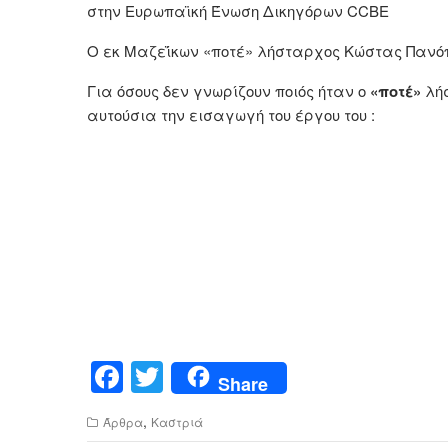
στην Ευρωπαϊκή Ένωση Δικηγόρων CCBE
Ο εκ Μαζεΐκων «ποτέ» λήσταρχος Κώστας Πανόπ
Για όσους δεν γνωρίζουν ποιός ήταν ο
«ποτέ»
λή
αυτούσια την εισαγωγή του έργου του :
F
T
Share
a
wi
,
Άρθρα
Καστριά
c
tt