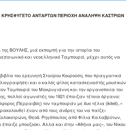
Ι ΚΡΗΣΦΥΓΕΤΟ ΑΝΤΑΡΤΩΝ ΠΕΡΙΟΧΗ ΑΝΑΛΗΨΗ ΚΑΣΤΡΙΩΝ
της ΒΟΥΛΗΣ, μιά εκπομπή για την ιστορία του
μεσαιωνικό και νεοελληνικό Ταμπουρά, μέχρι αυτός να
 βιβλίο του ερευνητή Σταύρου Κουρούση, που πραγματικά
βιβλιογραφήσει και ο καλός φίλος κατασκευαστής μουσικών
ον Ταμπουρά του Μακρυγιάννη και την οργανοποιία του
ς, πολλοί αγωνιστές του 1821 έπαιζαν τέτοια όργανα:
ρος (Περραιβός) τον ταμπουράν με δυο τέλια (ikiteli)..»
αρακολουθεί έναν από τους άνδρες του να παίζει
 Κολοκοτρώνη, Θεοδ. Ρηγόπουλος από Φίλια Καλαβρύτων,
έπαιζε μπουζούκι. Αλλά και στην «Αθήνα μας», του Νίκου