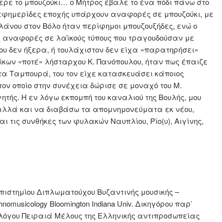
ερε το μπουζούκι… ο Μήτρος έβαλε το ένα πόδι πάνω στο
φημερίδες εποχής υπάρχουν αναφορές σε μπουζούκι, με
ιλάνου στον Βόλο ήταν περίφημοι μπουζουξήδες, ενώ ο
 αναφορές σε λαϊκούς τύπους που τραγουδούσαν με
που δεν ήξερα, ή τουλάχιστον δεν είχα «παρατηρήσει»
κων «ποτέ» λήσταρχου Κ. Πανόπουλου, ήταν πως έπαιζε
α Ταμπουρά, του τον είχε κατασκευάσει κάποιος
τον οποίο στην συνέχεια δώρισε σε μοναχό του Μ.
τής. Η εν λόγω εκπομπή του καναλιού της Βουλής, μου
αλλά και να διαβάσω τα απομνημονεύματα εκ νέου,
ι τις συνθήκες των φυλακών Ναυπλίου, Ρίο(υ), Αιγίνης,
επιστημίου Διπλωματούχου Βυζαντινής μουσικής –
thnomusicology Bloomington Indiana Univ. Δικηγόρου παρ’
λλόγου Πειραιά Μέλους της Ελληνικής αντιπροσωπείας