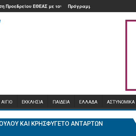
α της Κλειτορίας
είου ΕΘΕΑΣ με τον Υπουργό, Μ. Σχοινά και τον Διοικητή της
Πρόγραμμα Αρχιερατικής χοροστασίας
ΑΊΓΙΟ
ΕΚΚΛΗΣΊΑ
ΠΑΙΔΕΊΑ
ΕΛΛΆΔΑ
ΑΣΤΥΝΟΜΙΚΆ
ΟΥΛΟΥ ΚΑΙ ΚΡΗΣΦΥΓΕΤΟ ΑΝΤΑΡΤΩΝ