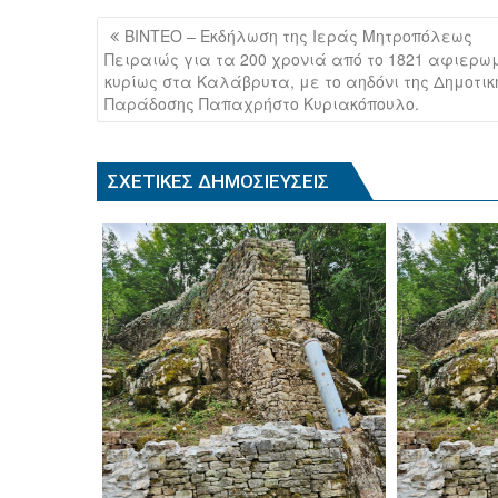
e
er
Πλοήγηση
ΒΙΝΤΕΟ – Εκδήλωση της Ιεράς Μητροπόλεως
b
άρθρων
Πειραιώς για τα 200 χρονιά από το 1821 αφιερω
κυρίως στα Καλάβρυτα, με το αηδόνι της Δημοτικ
o
Παράδοσης Παπαχρήστο Κυριακόπουλο.
o
k
ΣΧΕΤΙΚΈΣ ΔΗΜΟΣΙΕΎΣΕΙΣ