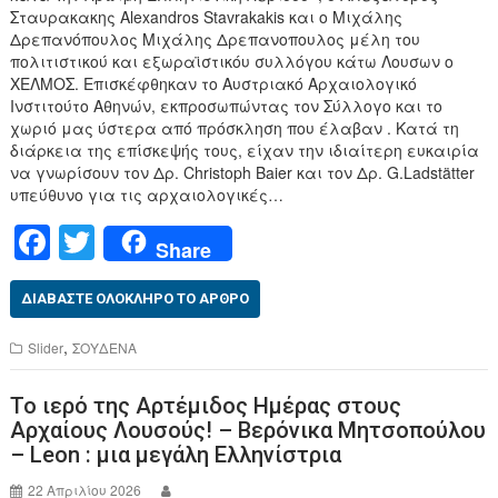
Σταυρακακης Alexandros Stavrakakis και ο Μιχάλης
Δρεπανόπουλος Μιχάλης Δρεπανοπουλος μέλη του
πολιτιστικού και εξωραϊστικόυ συλλόγου κάτω Λουσων ο
ΧΕΛΜΟΣ. Επισκέφθηκαν το Αυστριακό Αρχαιολογικό
Ινστιτούτο Αθηνών, εκπροσωπώντας τον Σύλλογο και το
χωριό μας ύστερα από πρόσκληση που έλαβαν . Κατά τη
διάρκεια της επίσκεψής τους, είχαν την ιδιαίτερη ευκαιρία
να γνωρίσουν τον Δρ. Christoph Baier και τον Δρ. G.Ladstätter
υπεύθυνο για τις αρχαιολογικές…
F
T
Share
a
wi
c
tt
ΔΙΑΒΆΣΤΕ ΟΛΌΚΛΗΡΟ ΤΟ ΆΡΘΡΟ
e
er
,
Slider
ΣΟΥΔΕΝΑ
b
Το ιερό της Αρτέμιδος Ημέρας στους
o
Αρχαίους Λουσούς! – Βερόνικα Μητσοπούλου
o
– Leon : μια μεγάλη Ελληνίστρια
k
22 Απριλίου 2026