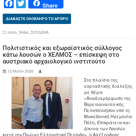
F
T
Share
a
wi
c
tt
ΔΙΑΒΆΣΤΕ ΟΛΌΚΛΗΡΟ ΤΟ ΆΡΘΡΟ
e
er
,
micro_Slider
ΣΟΥΔΕΝΑ
b
Πολιτιστικός και εξωραϊστικός σύλλογος
o
κάτω λουσών ο ΧΕΛΜΟΣ – επίσκεψη στο
o
αυστριακό αρχαιολογικό ινστιτούτο
k
12 Μαΐου 2026
Στο πλαίσιο της
εορταστικής διάλεξης
με θέμα
«Αναδιαμόρφωση της
Βορειοανατολικής
Πελοποννήσου υπό τη
Μακεδονική Ηγεμονία:
Πόλη, Επικράτεια και
Δίκτυα των Λουσών
κατά την Πρώιμη Ελληνιστική Περίοδο», ο Αλέξανδρος