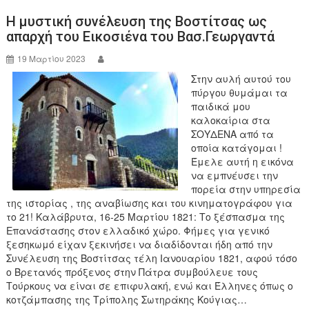
b
Η μυστική συνέλευση της Βοστίτσας ως
o
απαρχή του Εικοσιένα του Βασ.Γεωργαντά
o
19 Μαρτίου 2023
k
Στην αυλή αυτού του
πύργου θυμάμαι τα
παιδικά μου
καλοκαίρια στα
ΣΟΥΔΕΝΑ από τα
οποία κατάγομαι !
Έμελε αυτή η εικόνα
να εμπνέυσει την
πορεία στην υπηρεσία
της ιστορίας , της αναβίωσης και του κινηματογράφου για
το 21! Καλάβρυτα, 16-25 Μαρτίου 1821: Το ξέσπασμα της
Επανάστασης στον ελλαδικό χώρο. Φήμες για γενικό
ξεσηκωμό είχαν ξεκινήσει να διαδίδονται ήδη από την
Συνέλευση της Βοστίτσας τέλη Ιανουαρίου 1821, αφού τόσο
ο Βρετανός πρόξενος στην Πάτρα συμβούλευε τους
Τούρκους να είναι σε επιφυλακή, ενώ και Έλληνες όπως ο
κοτζάμπασης της Τρίπολης Σωτηράκης Κούγιας…