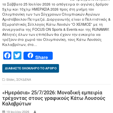
το Σάββατο 25 Ιουλίου 2026 το απόγευμα οι αγώνες δρόμου
5χλμ και 10χλμ ΗΜΕΡΑΣΙΑ 2026 προς στη μνήμη του
Ολυμπιονίκη των 1ων Σύγχρονων Ολυμπιακών Αγώνων
Αριστόβουλου Πετιμεζά. Διοργανωτής είναι ο Πολιτιστικός &
Εξωραϊστικός Σύλλογος Κάτω Λουσών ”Ο ΧΕΛΜΟΣ” με τη
συνεργασία της FOCUS ON Sports & Events και της RUNAWAY.
Αθλητές όλων των επιπέδων θα έχουν την ευκαιρία να
τρέξουν στο χωριό του Ολυμπιονίκη, τους Κάτω Λουσούς
Καλαβρύτων, στο…
F
T
Share
a
wi
c
tt
ΔΙΑΒΆΣΤΕ ΟΛΌΚΛΗΡΟ ΤΟ ΆΡΘΡΟ
e
er
,
Slider
ΣΟΥΔΕΝΑ
b
«Ημεράσια» 25/7/2026: Μοναδική εμπειρία
o
τρέχοντας στους γραφικούς Κάτω Λουσούς
o
Καλαβρύτων
k
19 Ιουλίου 2026