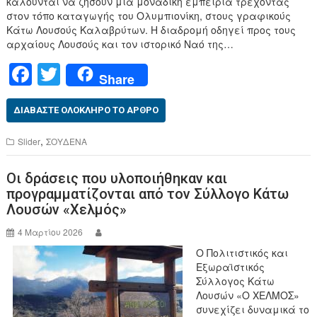
καλούνται να ζήσουν μια μοναδική εμπειρία τρέχοντας
στον τόπο καταγωγής του Ολυμπιονίκη, στους γραφικούς
Κάτω Λουσούς Καλαβρύτων. Η διαδρομή οδηγεί προς τους
αρχαίους Λουσούς και τον ιστορικό Ναό της…
F
T
Share
a
wi
c
tt
ΔΙΑΒΆΣΤΕ ΟΛΌΚΛΗΡΟ ΤΟ ΆΡΘΡΟ
e
er
,
Slider
ΣΟΥΔΕΝΑ
b
Οι δράσεις που υλοποιήθηκαν και
o
προγραμματίζονται από τον Σύλλογο Κάτω
o
Λουσών «Χελμός»
k
4 Μαρτίου 2026
Ο Πολιτιστικός και
Εξωραϊστικός
Σύλλογος Κάτω
Λουσών «Ο ΧΕΛΜΟΣ»
συνεχίζει δυναμικά το