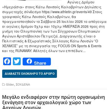
Αγώνες Δρόμου
«Ημεράσια» στους Κάτω Λουσούς Καλαβρύτων Δηλώσεις
συμμετοχής σύνδεσμο https://www.athletin.gr/events/49 Στους
γραφικούς Κάτω Λουσούς Καλαβρύτων, θα
πραγματοποιηθούν το Σάββατο 25 Ιουλίου 2026 το απόγευμα
οι αγώνες δρόμου 5χλμ και 10χλμ ΗΜΕΡΑΣΙΑ 2026 προς στη
μνήμη του Ολυμπιονίκη των 1ων Σύγχρονων Ολυμπιακών
Αγώνων Αριστόβουλου Πετιμεζά. Διοργανωτής είναι ο
Πολιτιστικός & Εξωραϊστικός Σύλλογος Κάτω Λουσών ”Ο
ΧΕΛΜΟΣ’’ με τη συνεργασία της FOCUS ON Sports & Events
και της RUNAWAY. Αθλητές όλων των επιπέδων…
F
T
Share
a
wi
c
tt
ΔΙΑΒΆΣΤΕ ΟΛΌΚΛΗΡΟ ΤΟ ΆΡΘΡΟ
e
er
,
Slider
ΣΟΥΔΕΝΑ
b
Μεγάλο ενδιαφέρον στην πρώτη οργανωμένη
o
ξενάγηση στον αρχαιολογικό χώρο των
o
Αρχαίων Λουσών.