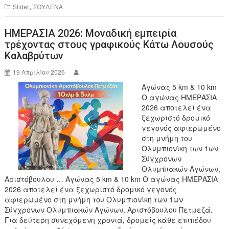
e
er
,
Slider
ΣΟΥΔΕΝΑ
b
ΗΜΕΡΑΣΙΑ 2026: Μοναδική εμπειρία
o
τρέχοντας στους γραφικούς Κάτω Λουσούς
o
Καλαβρύτων
k
19 Απριλίου 2026
Αγώνας 5 km & 10 km
Ο αγώνας ΗΜΕΡΑΣΙΑ
2026 αποτελεί ένα
ξεχωριστό δρομικό
γεγονός αφιερωμένο
στη μνήμη του
Ολυμπιονίκη των 1ων
Σύγχρονων
Ολυμπιακών Αγώνων,
Αριστόβουλου … Αγώνας 5 km & 10 km Ο αγώνας ΗΜΕΡΑΣΙΑ
2026 αποτελεί ένα ξεχωριστό δρομικό γεγονός
αφιερωμένο στη μνήμη του Ολυμπιονίκη των 1ων
Σύγχρονων Ολυμπιακών Αγώνων, Αριστόβουλου Πετμεζά.
Για δεύτερη συνεχόμενη χρονιά, δρομείς κάθε επιπέδου