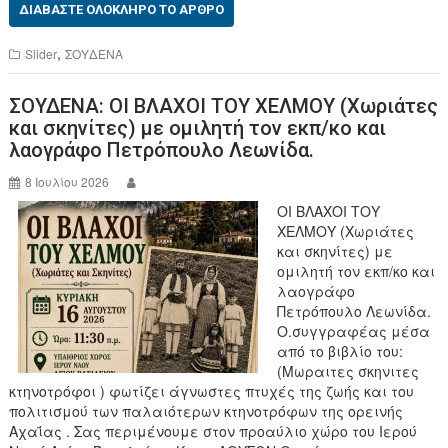
c
tt
ΔΙΑΒΆΣΤΕ ΟΛΌΚΛΗΡΟ ΤΟ ΆΡΘΡΟ
e
er
,
Slider
ΣΟΥΔΕΝΑ
b
ΣΟΥΔΕΝΑ: ΟΙ ΒΛΑΧΟΙ ΤΟΥ ΧΕΛΜΟΥ (Χωριάτες
o
και σκηνίτες) με ομιλητή τον εκπ/κο και
o
λαογράφο Πετρόπουλο Λεωνίδα.
k
8 Ιουλίου 2026
ΟΙ ΒΛΑΧΟΙ ΤΟΥ
ΧΕΛΜΟΥ (Χωριάτες
και σκηνίτες) με
ομιλητή τον εκπ/κο και
λαογράφο
Πετρόπουλο Λεωνίδα.
Ο.συγγραφέας μέσα
από το βιβλίο του:
(Μωραιτες σκηνιτες
κτηνοτρόφοι ) φωτίζει άγνωστες πτυχές της ζωής και του
πολιτισμού των παλαιότερων κτηνοτρόφων της ορεινής
Αχαΐας . Σας περιμένουμε στον προαύλιο χώρο του Ιερού