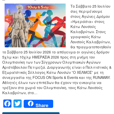
Το Σάββατο 25 Ιουλίου
σας περιμένουμε
στους Αγώνες Δρόμου
«Ημεράσια» στους
Κάτω Λουσούς
Καλαβρύτων. Στους
γραφικούς Κάτω
Λουσούς Καλαβρύτων,
θα πραγματοποιηθούν
το Σάββατο 25 Ιουλίου 2026 το απόγευμα οι αγώνες δρόμου
5χλμ και 10χλμ ΗΜΕΡΑΣΙΑ 2026 προς στη μνήμη του
Ολυμπιονίκη των 1ων Σύγχρονων Ολυμπιακών Αγώνων
Αριστόβουλου Πετιμεζά. Διοργανωτής είναι ο Πολιτιστικός &
Εξωραϊστικός Σύλλογος Κάτω Λουσών ”Ο ΧΕΛΜΟΣ” με τη
συνεργασία της FOCUS ON Sports & Events και της RUNAWAY.
Αθλητές όλων των επιπέδων θα έχουν την ευκαιρία να
τρέξουν στο χωριό του Ολυμπιονίκη, τους Κάτω Λουσούς
Καλαβρύτων, στο…
F
T
Share
a
wi