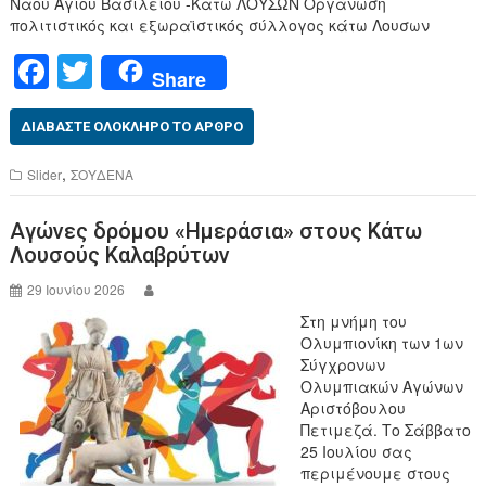
Ναού Αγίου Βασιλείου -Κατω ΛΟΥΣΩΝ Οργάνωση
πολιτιστικός και εξωραϊστικός σύλλογος κάτω Λουσων
F
T
Share
a
wi
c
tt
ΔΙΑΒΆΣΤΕ ΟΛΌΚΛΗΡΟ ΤΟ ΆΡΘΡΟ
e
er
,
Slider
ΣΟΥΔΕΝΑ
b
Αγώνες δρόμου «Ημεράσια» στους Κάτω
o
Λουσούς Καλαβρύτων
o
29 Ιουνίου 2026
k
Στη μνήμη του
Ολυμπιονίκη των 1ων
Σύγχρονων
Ολυμπιακών Αγώνων
Αριστόβουλου
Πετιμεζά. Το Σάββατο
25 Ιουλίου σας
περιμένουμε στους