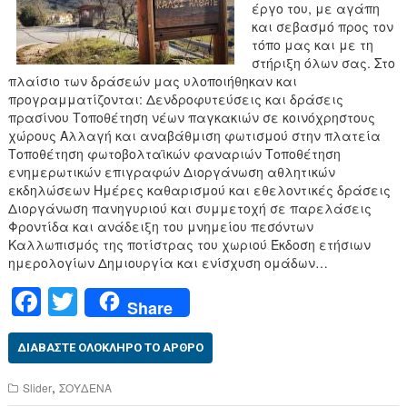
έργο του, με αγάπη
και σεβασμό προς τον
τόπο μας και με τη
στήριξη όλων σας. Στο
πλαίσιο των δράσεών μας υλοποιήθηκαν και
προγραμματίζονται: Δενδροφυτεύσεις και δράσεις
πρασίνου Τοποθέτηση νέων παγκακιών σε κοινόχρηστους
χώρους Αλλαγή και αναβάθμιση φωτισμού στην πλατεία
Τοποθέτηση φωτοβολταϊκών φαναριών Τοποθέτηση
ενημερωτικών επιγραφών Διοργάνωση αθλητικών
εκδηλώσεων Ημέρες καθαρισμού και εθελοντικές δράσεις
Διοργάνωση πανηγυριού και συμμετοχή σε παρελάσεις
Φροντίδα και ανάδειξη του μνημείου πεσόντων
Καλλωπισμός της ποτίστρας του χωριού Έκδοση ετήσιων
ημερολογίων Δημιουργία και ενίσχυση ομάδων…
F
T
Share
a
wi
c
tt
ΔΙΑΒΆΣΤΕ ΟΛΌΚΛΗΡΟ ΤΟ ΆΡΘΡΟ
e
er
,
Slider
ΣΟΥΔΕΝΑ