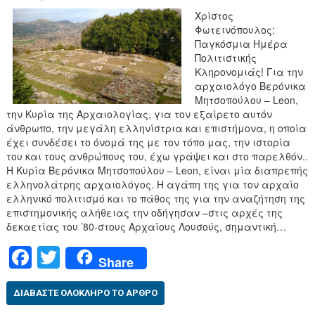
Χρίστος
Φωτεινόπουλος:
Παγκόσμια Ημέρα
Πολιτιστικής
Κληρονομιάς! Για την
αρχαιολόγο Βερόνικα
Μητσοπούλου – Leon,
την Κυρία της Αρχαιολογίας, για τον εξαίρετο αυτόν
άνθρωπο, την μεγάλη ελληνίστρια και επιστήμονα, η οποία
έχει συνδέσει το όνομά της με τον τόπο μας, την ιστορία
του και τους ανθρώπους του, έχω γράψει και στο παρελθόν..
Η Κυρία Βερόνικα Μητσοπούλου – Leon, είναι μία διαπρεπής
ελληνολάτρης αρχαιολόγος. Η αγάπη της για τον αρχαίο
ελληνικό πολιτισμό και το πάθος της για την αναζήτηση της
επιστημονικής αλήθειας την οδήγησαν –στις αρχές της
δεκαετίας του ’80-στους Αρχαίους Λουσούς, σημαντική…
F
T
Share
a
wi
c
tt
ΔΙΑΒΆΣΤΕ ΟΛΌΚΛΗΡΟ ΤΟ ΆΡΘΡΟ