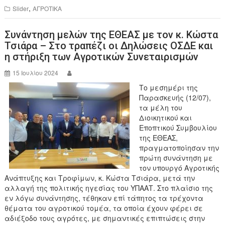
e
er
,
Slider
ΑΓΡΟΤΙΚΑ
b
Συνάντηση μελών της ΕΘΕΑΣ με τον κ. Κώστα
o
Τσιάρα – Στο τραπέζι οι Δηλώσεις ΟΣΔΕ και
o
η στήριξη των Αγροτικών Συνεταιρισμών
k
15 Ιουλίου 2024
Το μεσημέρι της
Παρασκευής (12/07),
τα μέλη του
Διοικητικού και
Εποπτικού Συμβουλίου
της ΕΘΕΑΣ,
πραγματοποίησαν την
πρώτη συνάντηση με
τον υπουργό Αγροτικής
Ανάπτυξης και Τροφίμων, κ. Κώστα Τσιάρα, μετά την
αλλαγή της πολιτικής ηγεσίας του ΥΠΑΑΤ. Στο πλαίσιο της
εν λόγω συνάντησης, τέθηκαν επί τάπητος τα τρέχοντα
θέματα του αγροτικού τομέα, τα οποία έχουν φέρει σε
αδιέξοδο τους αγρότες, με σημαντικές επιπτώσεις στην