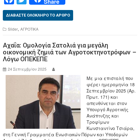
Share
a
wi
c
tt
ΔΙΑΒΆΣΤΕ ΟΛΌΚΛΗΡΟ ΤΟ ΆΡΘΡΟ
e
er
,
Slider
ΑΓΡΟΤΙΚΑ
b
Αχαΐα: Ομολογία Σατολιά για μεγάλη
o
οικονομική ζημιά των Αγροτοκτηνοτρόφων –
o
Λόγω ΟΠΕΚΕΠΕ
k
24 Σεπτεμβρίου 2025
Με μια επιστολή που
φέρει ημερομηνία 18
Σεπτεμβρίου 2025 (Αρ.
Πρωτ. 171) και
απευθύνεται στον
Υπουργό Αγροτικής
Ανάπτυξης και
Τροφίμων
Κωνσταντίνο Τσιάρα,
στη Γενική Γραμματέα Ενωσιακών Πόρων και Υποδομών