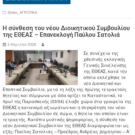
c
tt
e
er
,
Slider
ΑΓΡΟΤΙΚΑ
b
Η σύνθεση του νέου Διοικητικού Συμβουλίου
o
της ΕΘΕΑΣ – Επανεκλογή Παύλου Σατολιά
o
3 Απριλίου 2026
k
Σε συνέχεια της
χθεσινής εκλογικής
Γενικής Συνέλευσης
της ΕΘΕΑΣ, κατά την
οποία εκλέχθηκε το
νέο Διοικητικό και
Εποπτικό Συμβούλιο, μετά τη λήξη της πρώτης τετραετούς
θητείας και σύμφωνα με όσα ορίζει το Καταστατικό, το
πρωί της Παρασκευής (03/04) έλαβε χώρα στα γραφεία της
ΕΘΕΑΣ η κατανομή αξιωμάτων και η συγκρότηση του νέου
Διοικητικού Συμβουλίου σε σώμα, η θητεία του οποίου είναι
τετραετής. Κατόπιν μυστικής ψηφοφορίας, η σύνθεση του
νέου Διοικητικού Συμβουλίου της ΕΘΕΑΣ διαμορφώνεται ως
εξής: Παύλος Σατολιάς – Προέδρος Ανδρέας Δημητρίου – Α’