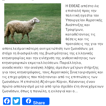
Η ΕΘΕΑΣ απέστειλε
επιστολή προς την
πολιτική ηγεσία του
Υπουργείου Αγροτικής
Ανάπτυξης και
Τροφίμων,
καταθέτοντας τις
θέσεις και τις
προτάσεις της για την
αποτελεσματικότερη αντιμετώπιση των ζωονόσων, με
στόχο τη διασφάλιση της βιωσιμότητας της ελληνικής
κτηνοτροφίας και την ενίσχυση της ανθεκτικότητας των
κτηνοτροφικών εκμεταλλεύσεων. Παράλληλα,
αναδεικνύει την ανάγκη λήψης άμεσων μέτρων στήριξης
για τους κτηνοτρόφους, τους Αγροτικούς Συνεταιρισμούς και
τις επιχειρήσεις που πλήττονται από τις επιπτώσεις των
ζωονόσων. Η επιστολή Αξιότιμοι Κύριοι, Κάνοντας έναν
πρώτο απολογισμό μετά από τρία σχεδόν έτη συνεχόμενων
ζωονόσων, όπως η πανώλη, η ευλογιά και ο…
F
T
Share