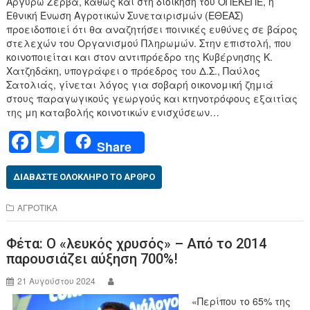
Αργυρώ Ζέρβα, καθώς και στη διοίκηση του ΟΠΕΚΕΠΕ, η
Εθνική Ένωση Αγροτικών Συνεταιρισμών (ΕΘΕΑΣ)
προειδοποιεί ότι θα αναζητήσει ποινικές ευθύνες σε βάρος
στελεχών του Οργανισμού Πληρωμών. Στην επιστολή, που
κοινοποιείται και στον αντιπρόεδρο της Κυβέρνησης Κ.
Χατζηδάκη, υπογράφει ο πρόεδρος του Δ.Σ., Παύλος
Σατολιάς, γίνεται λόγος για σοβαρή οικονομική ζημιά
στους παραγωγικούς γεωργούς και κτηνοτρόφους εξαιτίας
της μη καταβολής κοινοτικών ενισχύσεων…
F
T
Share
a
wi
c
tt
ΔΙΑΒΆΣΤΕ ΟΛΌΚΛΗΡΟ ΤΟ ΆΡΘΡΟ
e
er
ΑΓΡΟΤΙΚΑ
b
Φέτα: Ο «λευκός χρυσός» – Από το 2014
o
παρουσιάζει αύξηση 700%!
o
21 Αυγούστου 2024
k
«Περίπου το 65% της