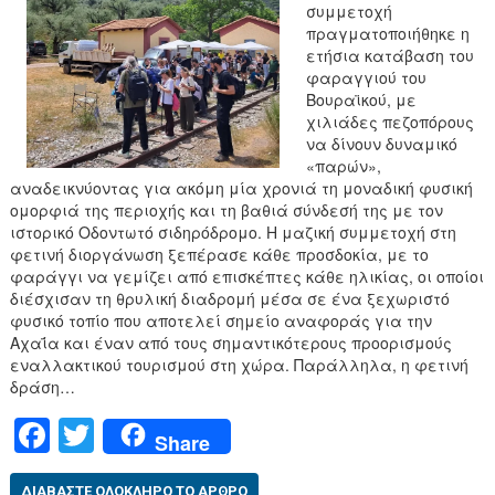
συμμετοχή
πραγματοποιήθηκε η
ετήσια κατάβαση του
φαραγγιού του
Βουραϊκού, με
χιλιάδες πεζοπόρους
να δίνουν δυναμικό
«παρών»,
αναδεικνύοντας για ακόμη μία χρονιά τη μοναδική φυσική
ομορφιά της περιοχής και τη βαθιά σύνδεσή της με τον
ιστορικό Οδοντωτό σιδηρόδρομο. Η μαζική συμμετοχή στη
φετινή διοργάνωση ξεπέρασε κάθε προσδοκία, με το
φαράγγι να γεμίζει από επισκέπτες κάθε ηλικίας, οι οποίοι
διέσχισαν τη θρυλική διαδρομή μέσα σε ένα ξεχωριστό
φυσικό τοπίο που αποτελεί σημείο αναφοράς για την
Αχαΐα και έναν από τους σημαντικότερους προορισμούς
εναλλακτικού τουρισμού στη χώρα. Παράλληλα, η φετινή
δράση…
F
T
Share
a
wi
ΔΙΑΒΆΣΤΕ ΟΛΌΚΛΗΡΟ ΤΟ ΆΡΘΡΟ