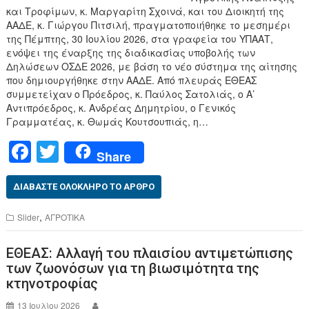
και Τροφίμων, κ. Μαργαρίτη Σχοινά, και του Διοικητή της
ΑΑΔΕ, κ. Γιώργου Πιτσιλή, πραγματοποιήθηκε το μεσημέρι
της Πέμπτης, 30 Ιουλίου 2026, στα γραφεία του ΥΠΑΑΤ,
ενόψει της έναρξης της διαδικασίας υποβολής των
Δηλώσεων ΟΣΔΕ 2026, με βάση το νέο σύστημα της αίτησης
που δημιουργήθηκε στην ΑΑΔΕ. Από πλευράς ΕΘΕΑΣ
συμμετείχαν ο Πρόεδρος, κ. Παύλος Σατολιάς, ο Α’
Αντιπρόεδρος, κ. Ανδρέας Δημητρίου, ο Γενικός
Γραμματέας, κ. Θωμάς Κουτσουπιάς, η…
F
T
Share
a
wi
c
tt
ΔΙΑΒΆΣΤΕ ΟΛΌΚΛΗΡΟ ΤΟ ΆΡΘΡΟ
e
er
,
Slider
ΑΓΡΟΤΙΚΑ
b
ΕΘΕΑΣ: Αλλαγή του πλαισίου αντιμετώπισης
o
των ζωονόσων για τη βιωσιμότητα της
o
κτηνοτροφίας
k
13 Ιουλίου 2026