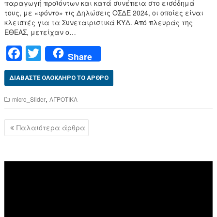
παραγωγή προϊόντων και κατά συνέπεια στο εισόδημά
τους, με «φόντο» τις Δηλώσεις ΟΣΔΕ 2024, οι οποίες είναι
κλειστές για τα Συνεταιριστικά ΚΥΔ. Από πλευράς της
ΕΘΕΑΣ, μετείχαν ο…
F
T
Share
a
wi
c
tt
ΔΙΑΒΆΣΤΕ ΟΛΌΚΛΗΡΟ ΤΟ ΆΡΘΡΟ
e
er
,
micro_Slider
ΑΓΡΟΤΙΚΑ
b
Πλοήγηση
o
Παλαιότερα άρθρα
άρθρων
o
k
Πρόγραμμα
Αναπαραγωγής
Βίντεο