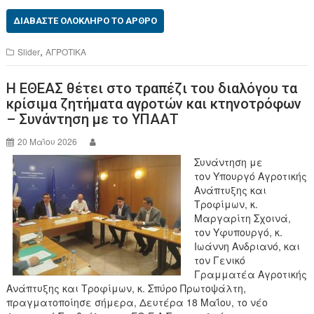
a
wi
c
tt
ΔΙΑΒΆΣΤΕ ΟΛΌΚΛΗΡΟ ΤΟ ΆΡΘΡΟ
e
er
,
Slider
ΑΓΡΟΤΙΚΑ
b
Η ΕΘΕΑΣ θέτει στο τραπέζι του διαλόγου τα
o
κρίσιμα ζητήματα αγροτών και κτηνοτρόφων
o
– Συνάντηση με το ΥΠΑΑΤ
k
20 Μαΐου 2026
Συνάντηση με
τον Υπουργό Αγροτικής
Ανάπτυξης και
Τροφίμων, κ.
Μαργαρίτη Σχοινά,
τον Υφυπουργό, κ.
Ιωάννη Ανδριανό, και
τον Γενικό
Γραμματέα Αγροτικής
Ανάπτυξης και Τροφίμων, κ. Σπύρο Πρωτοψάλτη,
πραγματοποίησε σήμερα, Δευτέρα 18 Μαΐου, το νέο