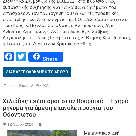
Διοικητικό Συμβούλιο της ΕΘ.Ε.Α.Σ., στο πλαίσιο μιας
ουσιαστικής συζήτησης για τα κρίσιμα ζητήματα που
απασχολούν τον πρωτογενή τομέα και τις προοπτικές
ανάπτυξής του. Από πλευράς της ΕΘ.Ε.Α.Σ. συμμετείχαν ο
Πρόεδρος, κ. Παύλος Σατολιάς, ο Αντιπρόεδρος Α’, κ.
Ανδρέας Δημητρίου, ο Αντιπρόεδρος Β’, κ. Σάββας
Αργυράκης, ο Γενικός Γραμματέας, κ. Θωμάς Κουτσουπιάς,
η Ταμίας, κα. Διαμάντω Κρητικού, καθώς…
F
T
Share
a
wi
c
tt
ΔΙΑΒΆΣΤΕ ΟΛΌΚΛΗΡΟ ΤΟ ΆΡΘΡΟ
e
er
,
micro_Slider
ΑΓΡΟΤΙΚΑ
b
Χιλιάδες πεζοπόροι στον Βουραϊκό – Ηχηρό
o
μήνυμα για άμεση επαναλειτουργία του
o
Οδοντωτού
k
12 Μαΐου 2026
Με εντυπωσιακή