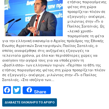
ετήσιας παραγόμενης
φέτας στη χώρα
προορίζεται πλέον σε
εξαγωγές» ανέφερε,
μιλώντας στην «Π» ο
Παύλος Σατολιάς. Ως
«λευκό χρυσό»
παρομοίασε τη φέτα
για την ελληνική οικονομία ο Αχαίος πρόεδρος της Εθνικής
Ενωσης Αγροτικών Συνεταιρισμών, Παύλος Σατολιάς, ο
οποίος αναφέρθηκε στις αυξημένες εξαγωγές τα
τελευταία χρόνια, με όλο και περισσότερες χώρες να
ανοίγουν την αγορά τους για να υποδεχτούν τη
«βασίλισσα» των ελληνικών τυριών. «Περίπου το 65% της
ετήσιας παραγόμενης φέτας στη χώρα προορίζεται πλέον
σε εξαγωγές» ανέφερε, μιλώντας στην «Π» ο Παύλος
Σατολιάς. «Στο ισοζύγιο των…
F
T
Share
a
wi
c
tt
ΔΙΑΒΆΣΤΕ ΟΛΌΚΛΗΡΟ ΤΟ ΆΡΘΡΟ