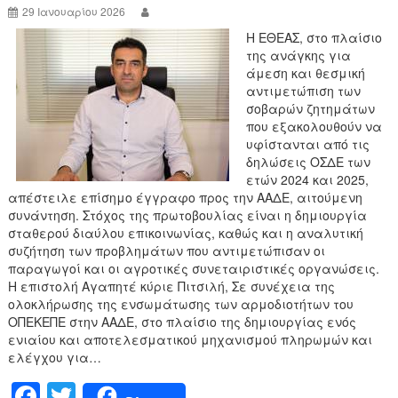
k
29 Ιανουαρίου 2026
Η ΕΘΕΑΣ, στο πλαίσιο
της ανάγκης για
άμεση και θεσμική
αντιμετώπιση των
σοβαρών ζητημάτων
που εξακολουθούν να
υφίστανται από τις
δηλώσεις ΟΣΔΕ των
ετών 2024 και 2025,
απέστειλε επίσημο έγγραφο προς την ΑΑΔΕ, αιτούμενη
συνάντηση. Στόχος της πρωτοβουλίας είναι η δημιουργία
σταθερού διαύλου επικοινωνίας, καθώς και η αναλυτική
συζήτηση των προβλημάτων που αντιμετώπισαν οι
παραγωγοί και οι αγροτικές συνεταιριστικές οργανώσεις.
Η επιστολή Αγαπητέ κύριε Πιτσιλή, Σε συνέχεια της
ολοκλήρωσης της ενσωμάτωσης των αρμοδιοτήτων του
ΟΠΕΚΕΠΕ στην ΑΑΔΕ, στο πλαίσιο της δημιουργίας ενός
ενιαίου και αποτελεσματικού μηχανισμού πληρωμών και
ελέγχου για…
F
T