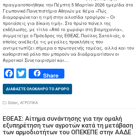
πραγματοποιήθηκε την Πέμπτη 5 Μαρτίου 2026 ημερίδα στο
Γεωπονικό Πανεπιστήμιο Αθηνών με θέμα «Πώς
διαμορφώνεται η τιμή στην αλυσίδα τροφίμου – Οι
προτάσεις για δίκαιη τιμή». Στο πρώτο πάνελ της
εκδήλωσης, με τίτλο «Από το χωράφι στη βιομηχανία»,
συμμετείχε ο Πρόεδρος της ΕΘΕΑΣ, Παύλος Σατολιάς, ο
οποίος ανέδειξε τις μεγάλες προκλήσεις που
αντιμετωπίζει σήμερα ο πρωτογενής τομέας, αλλά και τον
καθοριστικό ρόλο που μπορούν να διαδραματίσουν οι
Αγροτικοί Συνεταιρισμοί και…
F
T
Share
a
wi
c
tt
ΔΙΑΒΆΣΤΕ ΟΛΌΚΛΗΡΟ ΤΟ ΆΡΘΡΟ
e
er
,
Slider
ΑΓΡΟΤΙΚΑ
b
ΕΘΕΑΣ: Αίτημα συνάντησης για την ομαλή
o
εξυπηρέτηση των αγροτών κατά τη μετάβαση
o
των αρμοδιοτήτων του ΟΠΕΚΕΠΕ στην ΑΑΔΕ