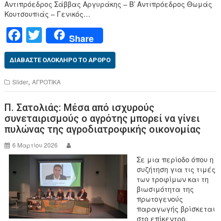
Αντιπρόεδρος Σάββας Αργυράκης – Β’ Αντιπρόεδρος Θωμάς
Κουτσουπιάς – Γενικός…
F
T
Share
a
wi
c
tt
ΔΙΑΒΆΣΤΕ ΟΛΌΚΛΗΡΟ ΤΟ ΆΡΘΡΟ
e
er
,
Slider
ΑΓΡΟΤΙΚΑ
b
Π. Σατολιάς: Μέσα από ισχυρούς
o
συνεταιρισμούς ο αγρότης μπορεί να γίνει
o
πυλώνας της αγροδιατροφικής οικονομίας
k
6 Μαρτίου 2026
Σε μια περίοδο όπου η
συζήτηση για τις τιμές
των τροφίμων και τη
βιωσιμότητα της
πρωτογενούς
παραγωγής βρίσκεται
στο επίκεντρο,