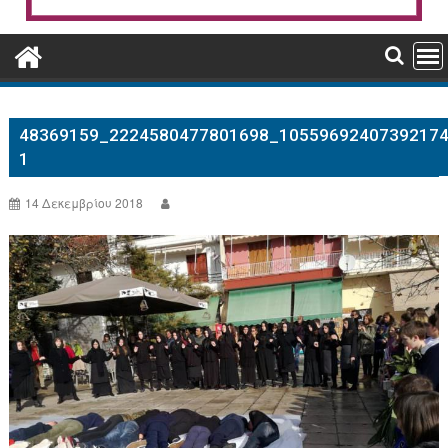
48369159_2224580477801698_10559692407392174
1
14 Δεκεμβρίου 2018