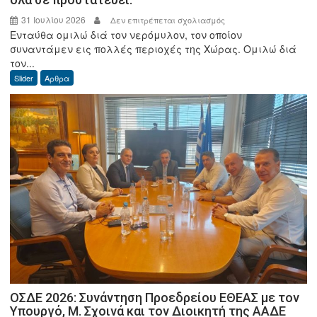
31 Ιουλίου 2026
στο
Δεν επιτρέπεται σχολιασμός
Ενταύθα ομιλώ διά τον νερόμυλον, τον οποίον
Γεώργιος
συναντάμεν εις πολλές περιοχές της Χώρας. Ομιλώ διά
Δ.
τον...
Φωτόπουλος:
Slider
Άρθρα
Ο
καλός
ο
Μύλος
απ’
όλα
σε
προστατεύει.
ΟΣΔΕ 2026: Συνάντηση Προεδρείου ΕΘΕΑΣ με τον
Υπουργό, Μ. Σχοινά και τον Διοικητή της ΑΑΔΕ