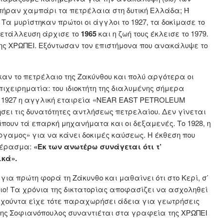
α πήραν χαμπάρι τα πετρέλαια στη δυτική Ελλάδα; Ή
α μυρίστηκαν πρώτοι οι άγγλοι το 1927, τα δοκίμασε το
εκμετάλλευση άρχισε το
1965
και η ζωή τους έκλεισε το 1979.
 της ΧΡΩΠΕΙ. Εξόντωσαν τον επιστήμονα που ανακάλυψε το
καν το πετρέλαιο της Ζακύνθου και πολύ αργότερα οι
πιχειρηματία: του ιδιοκτήτη της διαλυμένης σήμερα
ο 1927 η αγγλική εταιρεία «NEAR EAST PETROLEUM
ει τις δυνατότητες αντλήσεως πετρελαίου. Δεν γίνεται
ίπουν τά επαρκή μηχανήματα και οι δεξαμενές. Το 1928, η
ργαμος» για να κάνει δοκιμές καύσεως. Η έκθεση που
μπέρασμα:
«Εκ των ανωτέρω συνάγεται ότι τ’
κά».
για πρώτη φορά τη Ζάκυνθο και μαθαίνει ότι στο Κερί, σ’
ιο! Τα χρόνια της δικτατορίας αποφασίζει να ασχοληθεί
Η χούντα είχε τότε παραχωρήσει άδεια για γεωτρήσεις
ρης Σοφιανόπουλος συναντιέται στα γραφεία της ΧΡΩΠΕΙ