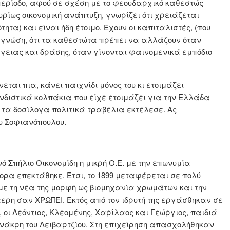
 περίοδο, αφού σε σχέση με το φεουδαρχικό καθεστώς
υρίως οικονομική ανάπτυξη, γνωρίζει ότι χρειάζεται
τα) και είναι ήδη έτοιμο. Έχουν οι καπιταλιστές, (που
η γνώση, ότι τα καθεστώτα πρέπει να αλλάζουν όταν
ειας και δράσης, όταν γίνονται φαινομενικά εμπόδιο
εται πια, κάνει παιχνίδι μόνος του κι ετοιμάζει
διστικά κολπάκια που είχε ετοιμάζει για την Ελλάδα
τα δοσίλογα πολιτικά τραβέλια εκτέλεσε. Ας
ου Σοφιανόπουλου.
νό Σπήλιο Οικονομίδη η μικρή Ο.Ε. με την επωνυμία
γορα επεκτάθηκε. Έτσι, το 1899 μεταφέρεται σε πολύ
ε τη νέα της μορφή ως βιομηχανία χρωμάτων και την
ρη σαν ΧΡΩΠΕΙ. Εκτός από τον ιδρυτή της εργάσθηκαν σε
, οι Λεόντιος, Κλεομένης, Χαρίλαος και Γεώργιος, παιδιά
ανάκρη του Λειβαρτζίου. Στη επιχείρηση απασχολήθηκαν