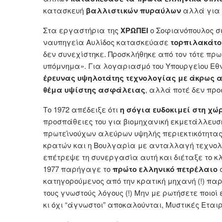
κατασκευή
βαλλιστικών πυραύλων
αλλά για τ
Στα εργαστήρια της
ΧΡΩΠΕΙ
ο Σοφιανόπουλος σ
ναυπηγεία Αυλίδος κατασκεύασε
τορπιλακάτο
δεν συνεχίστηκε. Προσκλήθηκε από τον τότε πρ
υπόμνημα». Για λογαριασμό του Υπουργείου Εθ
έρευνας υψηλοτάτης τεχνολογίας με άκρως α
θέμα υψίστης ασφάλειας
, αλλά ποτέ δεν προσ
Το 1972 απέδειξε ότι
η σόγια ευδοκιμεί στη χώ
προσπάθειες του για βιομηχανική εκμετάλλευ
πρωτεϊνούχων αλεύρων υψηλής περιεκτικότητας 
κρατών και η Βουλγαρία με ανταλλαγή τεχνολο
επέτρεψε τη συνεργασία αυτή και διέταξε το κλε
1977 παρήγαγε το
πρώτο ελληνικό πετρέλαιο
σ
κατηγορούμενος από την κρατική μηχανή (!) παρ’ 
τους γνωστούς λόγους (!) Μην με ρωτήσετε ποιοί 
κι όχι “άγνωστοι” αποκαλούνται, Μυστικές Εταιρ