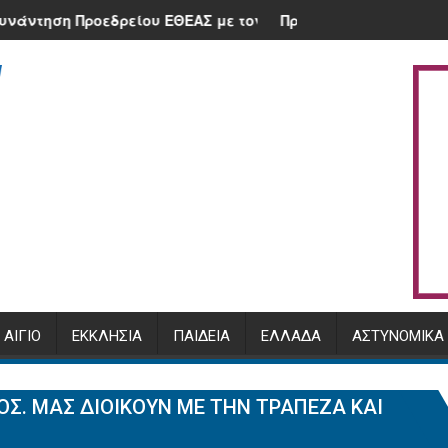
ία της Κλειτορίας
ρείου ΕΘΕΑΣ με τον Υπουργό, Μ. Σχοινά και τον Διοικητή τ
Πρόγραμμα Αρχιερατικής χοροστασία
ΑΊΓΙΟ
ΕΚΚΛΗΣΊΑ
ΠΑΙΔΕΊΑ
ΕΛΛΆΔΑ
ΑΣΤΥΝΟΜΙΚΆ
Σ. ΜΑΣ ΔΙΟΙΚΟΎΝ ΜΕ ΤΗΝ ΤΡΆΠΕΖΑ ΚΑΙ