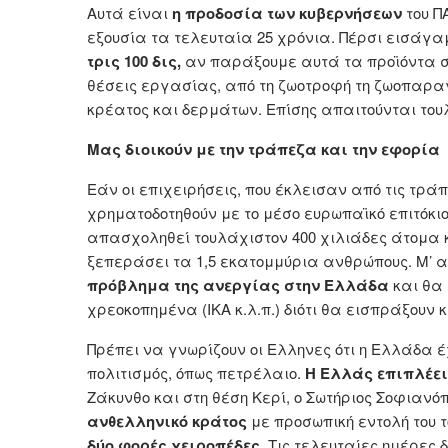
Αυτά είναι
η προδοσία των κυβερνήσεων
του Π
εξουσία τα τελευταία 25 χρόνια. Πέρσι εισάγα
τρις 100 δις,
αν παράξουμε αυτά τα προϊόντα στ
θέσεις εργασίας, από τη ζωοτροφή τη ζωοπαραγ
κρέατος και δερμάτων. Επίσης απαιτούνται του
Μας διοικούν με την τράπεζα και την εφορία
Εάν οι επιχειρήσεις, που έκλεισαν από τις τράπε
χρηματοδοτηθούν με το μέσο ευρωπαϊκό επιτόκιο,
απασχοληθεί τουλάχιστον 400 χιλιάδες άτομα κ
ξεπεράσει τα 1,5 εκατομμύρια ανθρώπους. Μ’ α
πρόβλημα της ανεργίας στην Ελλάδα
και θα 
χρεοκοπημένα (IKA κ.λ.π.) διότι θα εισπράξουν
Πρέπει να γνωρίζουν οι Ελληνες ότι η Ελλάδα έ
πολιτισμός, όπως πετρέλαιο.
Η Eλλάς επιπλέει
Ζάκυνθο και στη θέση Κερί, ο Σωτήριος Σοφιανό
ανθελληνικό κράτος
με προσωπική εντολή του 
δύο φορές χειροπέδες.
Τις τελευταίες ημέρες 