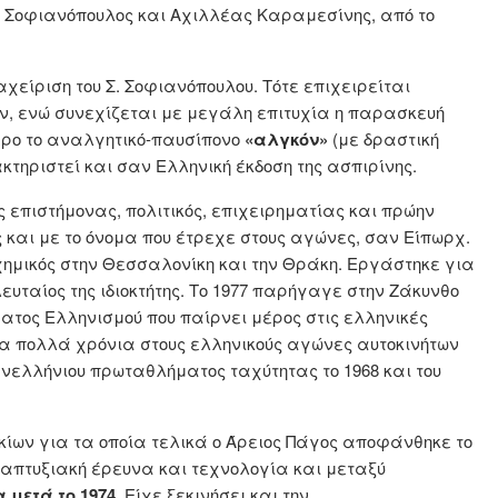
ς Σοφιανόπουλος και Αχιλλέας Καραμεσίνης, από το
αχείριση του Σ. Σοφιανόπουλου. Τότε επιχειρείται
, ενώ συνεχίζεται με μεγάλη επιτυχία η παρασκευή
ερο το αναλγητικό-παυσίπονο
«αλγκόν»
(με δραστική
κτηριστεί και σαν Ελληνική έκδοση της ασπιρίνης.
 επιστήμονας, πολιτικός, επιχειρηματίας και πρώην
 και με το όνομα που έτρεχε στους αγώνες, σαν Είπωρχ.
ημικός στην Θεσσαλονίκη και την Θράκη. Εργάστηκε για
ευταίος της ιδιοκτήτης. Το 1977 παρήγαγε στην Ζάκυνθο
μματος Ελληνισμού που παίρνει μέρος στις ελληνικές
για πολλά χρόνια στους ελληνικούς αγώνες αυτοκινήτων
ανελλήνιου πρωταθλήματος ταχύτητας το 1968 και του
κίων για τα οποία τελικά ο Άρειος Πάγος αποφάνθηκε το
 αναπτυξιακή έρευνα και τεχνολογία και μεταξύ
μετά το 1974.
Είχε ξεκινήσει και την