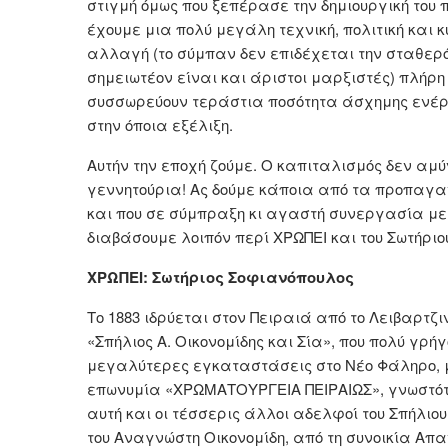
στιγμή όμως που ξεπέρασε την δημιουργική του
έχουμε μια πολύ μεγάλη τεχνική, πολιτική και κ
αλλαγή (το σύμπαν δεν επιδέχεται την σταθερότη
σημειωτέον είναι και άριστοι μαρξιστές) πλήρ
συσσωρεύουν τεράστια ποσότητα άσχημης ενέργ
στην όποια εξέλιξη.
Αυτήν την εποχή ζούμε. Ο καπιταλισμός δεν αμύν
γεννητούρια! Ας δούμε κάποια από τα προπαγαν
και που σε σύμπραξη κι αγαστή συνεργασία με 
διαβάσουμε λοιπόν περί ΧΡΩΠΕΙ και του Σωτήρι
ΧΡΩΠΕΙ: Σωτήριος Σοφιανόπουλος
Το 1883 ιδρύεται στον Πειραιά από το Λειβαρτζι
«Σπήλιος Α. Οικονομίδης και Σία», που πολύ γρή
μεγαλύτερες εγκαταστάσεις στο Νέο Φάληρο, μ
επωνυμία «ΧΡΩΜΑΤΟΥΡΓΕΙΑ ΠΕΙΡΑΙΩΣ», γνωστότε
αυτή και οι τέσσερις άλλοι αδελφοί του Σπήλιου
του Αναγνώστη Οικονομίδη, από τη συνοικία Απ