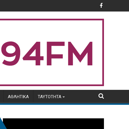
ης ΑΑΔΕ
ς μηνός Αυγούστου 2026
Φωτιά στην Αιγιαλεία: Ολονύχτια αναμένεται 
ΑΘΛΗΤΙΚΆ
ΤΑΥΤΌΤΗΤΑ
Πρόγραμμα
Αναπαραγωγής