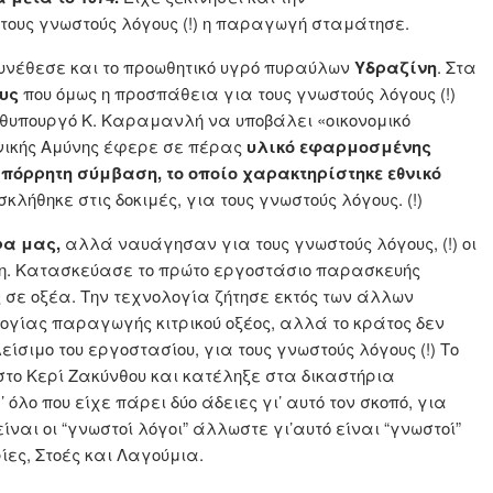
ους γνωστούς λόγους (!) η παραγωγή σταμάτησε.
υνέθεσε και το προωθητικό υγρό πυραύλων
Υδραζίνη
. Στα
υς
που όμως η προσπάθεια για τους γνωστούς λόγους (!)
ωθυπουργό Κ. Καραμανλή να υποβάλει «οικονομικό
νικής Αμύνης έφερε σε πέρας
υλικό εφαρμοσμένης
πόρρητη σύμβαση, το οποίο χαρακτηρίστηκε εθνικό
κλήθηκε στις δοκιμές, για τους γνωστούς λόγους. (!)
ρα μας,
αλλά ναυάγησαν για τους γνωστούς λόγους, (!) οι
ση. Κατασκεύασε το πρώτο εργοστάσιο παρασκευής
σε οξέα. Την τεχνολογία ζήτησε εκτός των άλλων
γίας παραγωγής κιτρικού οξέος, αλλά το κράτος δεν
ίσιμο του εργοστασίου, για τους γνωστούς λόγους (!) Το
το Κερί Ζακύνθου και κατέληξε στα δικαστήρια
όλο που είχε πάρει δύο άδειες γι’ αυτό τον σκοπό, για
είναι οι “γνωστοί λόγοι” άλλωστε γι’αυτό είναι “γνωστοί”
ίες, Στοές και Λαγούμια.