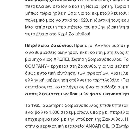
πετρελαίων στο Ιόνιο και τη Νότια Κρήτη. Τώρ
μήπως τώρα ήρθε η ώρα να τα εκμεταλλευτούν; Τ
πολεμικό μας ναυτικό το 1928, η ιδιωτική τους 
Μια απίστευτη περιπέτεια του πρώην ιδιοκτήτη
πετρέλαιο στο Κερί Ζακύνθου!
Πετρέλαια Ζακύνθου:
Πρώτοι οι Άγγλοι μυρίστη
αναθυμιάσεις οδήγησαν εκεί και τη μύτη ενός ε
βιομηχανίας ΧΡΩΠΕΙ, Σωτήρη Σοφιανόπουλου. Τ
COMPANY» έρχεται στη Ζάκυνθο, για να μελετήσ
όμως εντατική άντληση, των φρεατίων, γιατί λε
ελληνική κυβέρνηση στέλνει το τορπιλοβόλο «Πέ
συντάσσεται καταλήγει σε ένα αισιόδοξο συ
αποτελέσματα των δοκιμών ήσαν ικανοποιητι
Το 1965, ο Σωτήρης Σοφιανόπουλος επισκέπτεται 
ένα βάλτο 1.000 στρεμμάτων, υπάρχει πετρέλα
επιχειρηματικά με την υπόθεση της Ζακύνθου. 
στην αμερικανική εταιρεία ANCAR OIL. Ο Σωτή