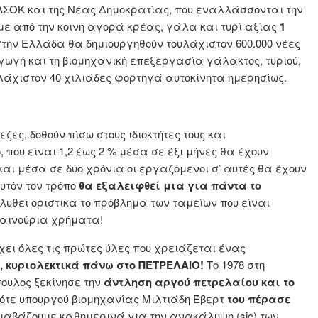
ΑΣΟΚ και της Νέας Δημοκρατίας, που εναλλάσσονται την
με από την κοινή αγορά κρέας, γάλα και τυρί αξίας
1
ην Ελλάδα θα δημιουργηθούν τουλάχιστον 600.000 νέες
ωγή και τη βιομηχανική επεξεργασία γάλακτος, τυριού,
λάχιστον 40 χιλιάδες φορτηγά αυτοκίνητα ημερησίως.
ζες, δοθούν πίσω στους ιδιοκτήτες τους και
 που είναι 1,2 έως 2 % μέσα σε έξι μήνες θα έχουν
αι μέσα σε δύο χρόνια οι εργαζόμενοι σ’ αυτές θα έχουν
υτόν τον τρόπο
θα εξαλειφθεί μια για πάντα το
λυθεί οριστικά το πρόβλημα των ταμείων που είναι
 καινούρια χρήματα!
χει όλες τις πρώτες ύλες που χρειάζεται ένας
, κυριολεκτικά πάνω στο ΠΕΤΡΕΛΑΙΟ!
Το 1978 στη
πουλος ξεκίνησε την
άντληση αργού πετρελαίου
και το
τότε υπουργού βιομηχανίας Μιλτιάδη Έβερτ
του πέρασε
διαβάζουμε καθημερινά για την ανακάλυψη (sic) των