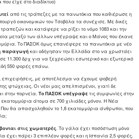
 που είχε στο διαδίκτυο)
υτεί
από τις τράπεζες με τα πανωτόκια που καθιέρωσε η
υπουργό οικονομικών τον Τσοβόλα τα συνέχισε. Με δικές
τραπεζών και κατάφερε να ρίξει το νόμο 1083 και την
οποία μεταξύ των άλλων υπέγραψε και ο Μάνος που έκανε
τομμύρια. Το ΠΑΣΟΚ όμως επανέφερε τα πανωτόκια με νέο
κή παραγωγή
και οδήγησαν την Ελλάδα στο να χρωστάει
σε 11.300 δρχ για να ξεχρεώσει εσωτερικό και εξωτερικό
αδή 550 φορές επάνω.
, επιχειρήσεις, με αποτέλεσμα να έχουμε φοβερή
της φτώχειας. Οι νέοι μας απελπισμένοι, γιατί δε
αι στην πορνεία.
Το ΠΑΣΟΚ υπέγραψε
τις συμφωνίες στην
5 εκατομμύρια άτομα σε 700 χιλιάδες μόνον. Η Νέα
. Που θα απασχοληθούν το 1,8 εκατομμύρια άνθρωποι, που
ία;
βονται στις χωματερές
. Το γάλα έχει ποσόστωση μόνο
α έχει πάρει 3 επιπλέον φορές και η Ισπανία 2,5 φορές.