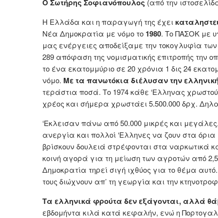
Ο Σωτήρης Σοφιανόπουλος
(από την ιστοσελίδα
Η Ελλάδα και η παραγωγή της έχει
καταληστε
Νέα Δημοκρατία με νόμο το
1980
. Το ΠΑΣΟΚ με 
μας ενέργειες αποδείξαμε την τοκογλυφία των 
289 απόφαση της νομισματικής επιτροπής την 
το ένα εκατομμύριο σε 20 χρόνια 1 δις 24 εκα
νόμο.
Με τα πανωτόκια διέλυσαν την ελληνι
τεράστια ποσά. Το 1974 κάθε ‘Ελληνας χρωστού
χρέος και σήμερα χρωστάει 5.500.000 δρχ. Δηλ
‘Εκλεισαν πάνω από 50.000 μικρές και μεγάλες
ανεργία και πολλοί ‘Ελληνες να ζουν στα όρια 
βρίσκουν δουλειά στρέφονται στα ναρκωτικά κ
κοινή αγορά για τη μείωση των αγροτών από 2,
Δημοκρατία τηρεί σιγή ιχθύος για το θέμα αυτό
τους διώχνουν απ’ τη γεωργία και την κτηνοτροφ
Τα ελληνικά φρούτα δεν εξάγονται, αλλά θά
εβδομήντα κιλά κατά κεφαλήν, ενώ η Πορτογαλί