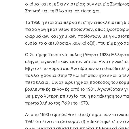
ακόμα και οι εξ αγχιστείας συγγενείς Σωτήριο
Σοπωτό και τη Βλασία, αντίστοιχα.
Το 1950 η εταιρία περνάει στην αποκλειστική δι
παραγωγή και νέων προϊόντων, όπως ζωοτροφών
φαρμάκων και χημικών προϊόντων, με γνωστότ
ουσία το ακετυλοσαλικυλικό οξύ), που είχε χαρα
Ο Σωτήρης Σοφιανόπουλος (Αθήνα 1938) Έλληνας
οδηγός αγωνιστικών αυτοκινήτων. Είναι γνωστός
Έβγαλε το γυμνάσιο Αναβρύτων και σπούδασε χ
πολλά χρόνια στην “ΧΡΩΠΕΙ” όπου ήταν και ο τελ
πετρέλαιο . Είναι ιδρυτής και πρόεδρος του κό
βουλευτικές εκλογές από το 1981. Αγωνιζόταν 
με μεγαλύτερη επιτυχία του η κατάκτηση του π
πρωταθλήματος Ράλι το 1973.
Από το 1990 αφιερώθηκε στο ζήτημα των πανωτο
1997 ότι είναι παράνομα. (!) Ειδικεύτηκε στην
άλλων
κατασκεύασε τα πρώτα ελληνικά όπλα 