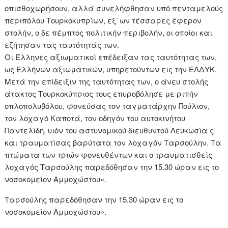
οπισθοχωρήσουν, αλλά συνελήφθησαν υπό πενταμελούς
περιπόλου Τουρκοκυπρίων, εξ’ ων τέσσαρες έφερον
στολήν, ο δε πέμπτος πολιτικήν περιβολήν, οι οποίοι και
εζήτησαν τας ταυτότητάς των.
Οι Έλληνες αξιωματικοί επέδειξαν τας ταυτότητας των,
ως Ελλήνων αξιωματικών, υπηρετούντων εις την ΕΛΔΥΚ.
Μετά την επίδειξιν της ταυτότητας των, ο άνευ στολής
άτακτος Τουρκοκύπριος τους επυροβόλησε με ριπήν
οπλοπολυβόλου, φονεύσας τον ταγματάρχην Πούλιον,
τον λοχαγό Καποτά, τον οδηγόν του αυτοκινήτου
Παντελίδη, υιόν του αστυνομικού διευθυντού Λευκωσία ς
και τραυματίσας βαρύτατα τον λοχαγόν Ταρσούλην. Τα
πτώματα των τριών φονευθέντων και ο τραυματισθείς
λοχαγός Ταρσούλης παρεδόθησαν την 15.30 ώραν εις το
νοσοκομείον Αμμοχώστου».
Ταρσούλης παρεδόθησαν την 15.30 ώραν εις το
νοσοκομείον Αμμοχώστου».