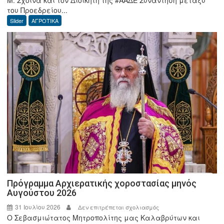
Μ. Σχοινά και τον Διοικητή της #ΑΑΔΕ Συνάντηση μεταξύ
2026:
του Προεδρείου...
Συνάντηση
Slider
ΑΓΡΟΤΙΚΑ
Προεδρείου
ΕΘΕΑΣ
με
τον
Υπουργό,
Μ.
Σχοινά
και
τον
Διοικητή
της
ΑΑΔΕ
Πρόγραμμα Αρχιερατικής χοροστασίας μηνός
Αυγούστου 2026
31 Ιουλίου 2026
στο
Δεν επιτρέπεται σχολιασμός
Ο Σεβασμιώτατος Μητροπολίτης μας Καλαβρύτων και
Πρόγραμμα