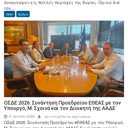
συναντάμεν εις πολλές περιοχές της Χώρας. Ομιλώ διά
Δ.
τον...
Φωτόπουλος:
Slider
Άρθρα
Ο
καλός
ο
Μύλος
απ’
όλα
σε
προστατεύει.
ΟΣΔΕ 2026: Συνάντηση Προεδρείου ΕΘΕΑΣ με τον
Υπουργό, Μ. Σχοινά και τον Διοικητή της ΑΑΔΕ
31 Ιουλίου 2026
στο
Δεν επιτρέπεται σχολιασμός
ΟΣΔΕ 2026: Συνάντηση Προεδρείου #ΕΘΕΑΣ με τον Υπουργό,
ΟΣΔΕ