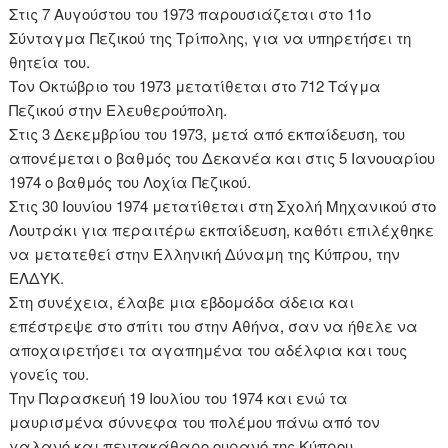
Στις 7 Αυγούστου του 1973 παρουσιάζεται στο 11ο
Σύνταγμα Πεζικού της Τρίπολης, για να υπηρετήσει τη
θητεία του.
Τον Οκτώβριο του 1973 μετατίθεται στο 712 Τάγμα
Πεζικού στην Ελευθερούπολη.
Στις 3 Δεκεμβρίου του 1973, μετά από εκπαίδευση, του
απονέμεται ο βαθμός του Δεκανέα και στις 5 Ιανουαρίου
1974 ο βαθμός του Λοχία Πεζικού.
Στις 30 Ιουνίου 1974 μετατίθεται στη Σχολή Μηχανικού στο
Λουτράκι για περαιτέρω εκπαίδευση, καθότι επιλέχθηκε
να μετατεθεί στην Ελληνική Δύναμη της Κύπρου, την
ΕΛΔΥΚ.
Στη συνέχεια, έλαβε μια εβδομάδα άδεια και
επέστρεψε στο σπίτι του στην Αθήνα, σαν να ήθελε να
αποχαιρετήσει τα αγαπημένα του αδέλφια και τους
γονείς του.
Την Παρασκευή 19 Ιουλίου του 1974 και ενώ τα
μαυρισμένα σύννεφα του πολέμου πάνω από τον
γαλανό και πεντακάθαρο ουρανό της Κύπρου,