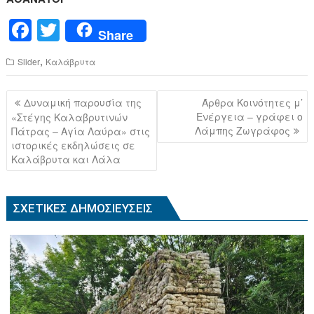
F
T
Share
a
wi
,
Slider
Καλάβρυτα
c
tt
e
er
Πλοήγηση
Δυναμική παρουσία της
Άρθρα Κοινότητες μ’
b
άρθρων
Ενέργεια – γράφει ο
«Στέγης Καλαβρυτινών
Λάμπης Ζωγράφος
Πάτρας – Αγία Λαύρα» στις
o
ιστορικές εκδηλώσεις σε
o
Καλάβρυτα και Λάλα
k
ΣΧΕΤΙΚΈΣ ΔΗΜΟΣΙΕΎΣΕΙΣ