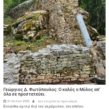
Γεώργιος Δ. Φωτόπουλος: Ο καλός ο Μύλος απ’
όλα σε προστατεύει.
31 Ιουλίου 2026
στο
Δεν επιτρέπεται σχολιασμός
Ενταύθα ομιλώ διά τον νερόμυλον, τον οποίον
Γεώργιος