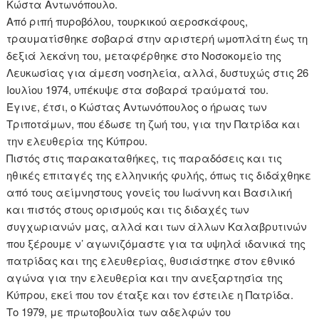
Κώστα Αντωνόπουλο.
Από ριπή πυροβόλου, τουρκικού αεροσκάφους,
τραυματίσθηκε σοβαρά στην αριστερή ωμοπλάτη έως τη
δεξιά λεκάνη του, μεταφέρθηκε στο Νοσοκομείο της
Λευκωσίας για άμεση νοσηλεία, αλλά, δυστυχώς στις 26
Ιουλίου 1974, υπέκυψε στα σοβαρά τραύματά του.
Έγινε, έτσι, ο Κώστας Αντωνόπουλος ο ήρωας των
Τριποτάμων, που έδωσε τη ζωή του, για την Πατρίδα και
την ελευθερία της Κύπρου.
Πιστός στις παρακαταθήκες, τις παραδόσεις και τις
ηθικές επιταγές της ελληνικής φυλής, όπως τις διδάχθηκε
από τους αείμνηστους γονείς του Ιωάννη και Βασιλική
και πιστός στους ορισμούς και τις διδαχές των
συγχωριανών μας, αλλά και των άλλων Καλαβρυτινών
που ξέρουμε ν’ αγωνιζόμαστε για τα υψηλά ιδανικά της
πατρίδας και της ελευθερίας, θυσιάστηκε στον εθνικό
αγώνα για την ελευθερία και την ανεξαρτησία της
Κύπρου, εκεί που τον έταξε και τον έστειλε η Πατρίδα.
Το 1979, με πρωτοβουλία των αδελφών του