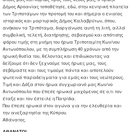
Δήμος Αροανίας τοποθέτησε, εδώ, στην κεντρική πλατεία
των Τριποτάμων την προτομή του και σήμερα ο ενιαίος
ιστορικός και μαρτυρικός Δήμος Καλαβρύτων, όπου,
ανήκουν τα Τριπόταμα, διοργάνωσε αυτή τη λιτή, αλλά
συμβολική, τελετή, διατήρησης, σεβασμού και απότισης
φόρου τιμής στη μνήμη του ήρωα Τριποταμίτη Κων/νου
Αντωνόπουλου, με τη συμπλήρωση 40 χρόνων από την
ηρωική θυσία του, θέλοντας και επιδιώκοντας να
δείξουμε ότι δεν ξεχνούμε τους ήρωες μας, τους
σεβόμαστε και τους τιμούμε πάντα και αποτελούν
φωτεινά παραδείγματα για εμάς και τους νεώτερους.
Τιμή και Δόξα στον ήρωα συγχωριανό μας Κων/νο
Αντωνόπουλο που έπεσε ηρωικά μαχόμενος σε ο,τι τον
έταξε και τον έστειλε η Πατρίδα.
Που έπεσε ηρωικά στον αγώνα για την ελευθερία και
την ανεξαρτησία της Κύπρου.
Αθάνατος.
ΑΘΑΝΑΤΟΙ