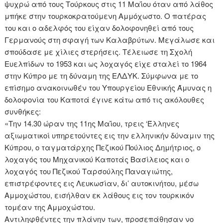
ψυχρώ από τους Τούρκους στις 11 Μαΐου όταν από λάθος
μπήκε στην τουρκοκρατούμενη Αμμόχωστο. Ο πατέρας
του και ο αδελφός του είχαν δολοφονηθεί από τους
Γερμανούς στη σφαγή των Καλαβρύτων. Μεγάλωσε και
σπούδασε με χίλιες στερήσεις. Τέλειωσε τη Σχολή
Ευελπίδων το 1953 και ως λοχαγός είχε σταλεί το 1964
στην Κύπρο με τη δύναμη της ΕΛΔΥΚ. Σύμφωνα με το
επίσημο ανακοινωθέν του Υπουργείου Εθνικής Άμυνας η
δολοφονία του Καποτά έγινε κάτω από τις ακόλουθες
συνθήκες:
«Την 14.30 ώραν της 11ης Μαΐου, τρεις ‘Έλληνες
αξιωματικοί υπηρετούντες εις την ελληνικήν δύναμιν της
Κύπρου, ο ταγματάρχης Πεζικού Πούλιος Δημήτριος, ο
λοχαγός του Μηχανικού Καποτάς Βασίλειος και ο
λοχαγός του Πεζικού Ταρσούλης Παναγιώτης,
επιστρέφοντες εις Λευκωσίαν, δι’ αυτοκινήτου, μέσω
Αμμοχώστου, εισήλθαν εκ λάθους εις τον τουρκικόν
τομέαν της Αμμοχώστου.
Αντιληφθέντες την πλάνην των, προσεπάθησαν νο