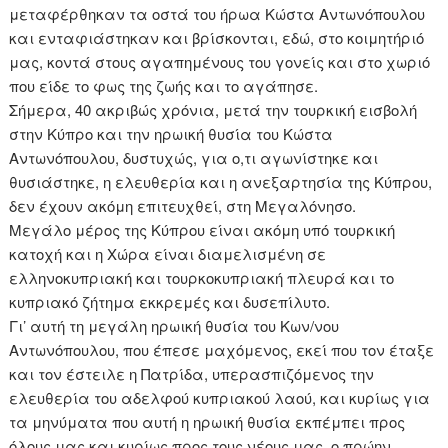
μεταφέρθηκαν τα οστά του ήρωα Κώστα Αντωνόπουλου
και ενταφιάστηκαν και βρίσκονται, εδώ, στο κοιμητήριό
μας, κοντά στους αγαπημένους του γονείς και στο χωριό
που είδε το φως της ζωής και το αγάπησε.
Σήμερα, 40 ακριβώς χρόνια, μετά την τουρκική εισβολή
στην Κύπρο και την ηρωική θυσία του Κώστα
Αντωνόπουλου, δυστυχώς, για ο,τι αγωνίστηκε και
θυσιάστηκε, η ελευθερία και η ανεξαρτησία της Κύπρου,
δεν έχουν ακόμη επιτευχθεί, στη Μεγαλόνησο.
Μεγάλο μέρος της Κύπρου είναι ακόμη υπό τουρκική
κατοχή και η Χώρα είναι διαμελισμένη σε
ελληνοκυπριακή και τουρκοκυπριακή πλευρά και το
κυπριακό ζήτημα εκκρεμές και δυσεπίλυτο.
Γι’ αυτή τη μεγάλη ηρωική θυσία του Κων/νου
Αντωνόπουλου, που έπεσε μαχόμενος, εκεί που τον έταξε
και τον έστειλε η Πατρίδα, υπερασπιζόμενος την
ελευθερία του αδελφού κυπριακού λαού, και κυρίως για
τα μηνύματα που αυτή η ηρωική θυσία εκπέμπει προς
όλους μας και κυρίως προς τους νέους μας, ο πρώην