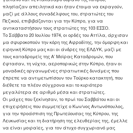
πλησίαζαν απειλητικά και ήταν έτοιμα να εκραγούν,
μαζί με άλλους συναδέλφους του, στρατιώτες του
Πεζικού, επιβιβάζονται για την Κύπρο, για να
αντικαταστήσουν τους στρατιώτες της 103 ΕΣΣΟ.
Το Σάββατο 20 Ιουλίου 1974, οι ορδές του Αττίλα, άρχισαν
μα σφυροκοπούν την κόρη της Αφροδίτης, την όμορφη και
ειρηνική Κύπρο μας και οι άνδρες της ΕΛΔΥΚ, μαζί με
τους καταδρομείς της Α’ Μοίρας Καταδρομών, που
έφτασαν, τη νύχτα, αεροπορικώς στην Κύπρο, ήταν οι
μοναδικές οργανωμένες στρατιωτικές δυνάμεις που
έπρεπε να αντιμετωπίσουν τον Τούρκο κατακτητή, που
διέθετε τα πλέον σύγχρονα και το κυριότερο
μεγαλύτερα σε αριθμό μέσα και στρατιώτες.
Οι μάχες που ξεκίνησαν, το πρωί του Σαββάτου και οι
επιχειρήσεις που συμμετείχε ο Κων/νος Αντωνόπουλος,
για την προάσπιση της Πρωτεύουσας της Κύπρου, της
Λευκωσίας και τη διατήρηση της ελευθερίας της, έμελλε
να είναι μοιραίες, για τον άτυχο συγχωριανό μας