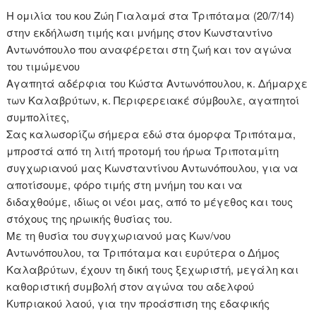
Η ομιλία του κου Ζώη Γιαλαμά στα Τριπόταμα (20/7/14)
στην εκδήλωση τιμής και μνήμης στον Κωνσταντίνο
Αντωνόπουλο που αναφέρεται στη ζωή και τον αγώνα
του τιμώμενου
Αγαπητά αδέρφια του Κώστα Αντωνόπουλου, κ. Δήμαρχε
των Καλαβρύτων, κ. Περιφερειακέ σύμβουλε, αγαπητοί
συμπολίτες,
Σας καλωσορίζω σήμερα εδώ στα όμορφα Τριπόταμα,
μπροστά από τη λιτή προτομή του ήρωα Τριποταμίτη
συγχωριανού μας Κωνσταντίνου Αντωνόπουλου, για να
αποτίσουμε, φόρο τιμής στη μνήμη του και να
διδαχθούμε, ιδίως οι νέοι μας, από το μέγεθος και τους
στόχους της ηρωικής θυσίας του.
Με τη θυσία του συγχωριανού μας Κων/νου
Αντωνόπουλου, τα Τριπόταμα και ευρύτερα ο Δήμος
Καλαβρύτων, έχουν τη δική τους ξεχωριστή, μεγάλη και
καθοριστική συμβολή στον αγώνα του αδελφού
Κυπριακού λαού, για την προάσπιση της εδαφικής