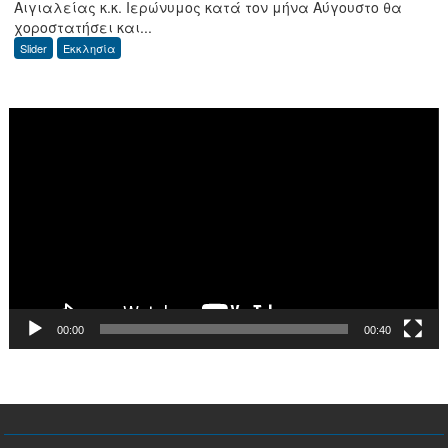
Αιγιαλείας κ.κ. Ιερώνυμος κατά τον μήνα Αύγουστο θα
Αρχιερατικής
χοροστατήσει και...
χοροστασίας
Slider
Εκκλησία
μηνός
Αυγούστου
2026
Πρόγραμμα
Αναπαραγωγής
Βίντεο
00:00
00:40