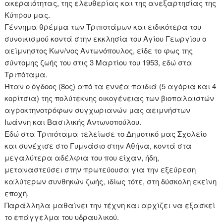
ακεραιότητας, της ελευθερίας και της ανεξαρτησίας της
Κύπρου μας.
Γέννημα θρέμμα των Τριποτάμων και ειδικότερα του
συνοικισμού κοντά στην εκκλησία του Αγίου Γεωργίου ο
αείμνηστος Κων/νος Αντωνόπουλος, είδε το φως της
σύντομης ζωής του στις 3 Μαρτίου του 1953, εδώ στα
Τριπόταμα.
Ήταν ο όγδοος (8ος) από τα εννέα παιδιά (5 αγόρια και 4
κορίτσια) της πολύτεκνης οικογένειας των βιοπαλαιστών
αγροκτηνοτρόφων συγχωριανών μας αειμνήστων
Ιωάννη και Βασιλικής Αντωνοπούλου.
Εδώ στα Τριπόταμα τελείωσε το Δημοτικό μας Σχολείο
και συνέχισε στο Γυμνάσιο στην Αθήνα, κοντά στα
μεγαλύτερα αδέλφια του που είχαν, ήδη,
μεταναστεύσει στην πρωτεύουσα για την εξεύρεση
καλύτερων συνθηκών ζωής, ιδίως τότε, στη δύσκολη εκείνη
εποχή.
Παράλληλα μαθαίνει την τέχνη και αρχίζει να εξασκεί
το επάγγελμα του υδραυλικού.