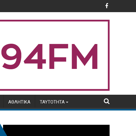
ικητή της ΑΑΔΕ
οστασίας μηνός Αυγούστου 2026
Φωτιά στην Αιγιαλεία: Ολονύχτια αναμ
ΑΘΛΗΤΙΚΆ
ΤΑΥΤΌΤΗΤΑ
Πρόγραμμα
Αναπαραγωγής