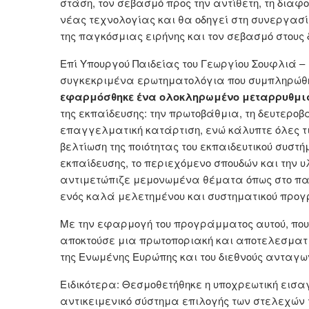
στάση, τον σεβασμό προς την αντίθετη, τη διαφο
νέας τεχνολογίας και θα οδηγεί στη συνεργασ
της παγκόσμιας ειρήνης και τον σεβασμό στους 
Επί Υπουργού Παιδείας του Γεωργίου Σουφλιά –
συγκεκριμένα ερωτηματολόγια που συμπληρώθηκ
εφαρμόσθηκε ένα ολοκληρωμένο μεταρρυθμι
της εκπαίδευσης: την πρωτοβάθμια, τη δευτεροβ
επαγγελματική κατάρτιση, ενώ κάλυπτε όλες τ
βελτίωση της ποιότητας του εκπαιδευτικού συστήμ
εκπαίδευσης, το περιεχόμενο σπουδών και την υ
αντιμετώπιζε μεμονωμένα θέματα όπως στο πα
ενός καλά μελετημένου και συστηματικού προ
Με την εφαρμογή του προγράμματος αυτού, που 
αποκτούσε μια πρωτοποριακή και αποτελεσματι
της Ενωμένης Ευρώπης και του διεθνούς ανταγων
Ειδικότερα: Θεσμοθετήθηκε η υποχρεωτική εισα
αντικειμενικό σύστημα επιλογής των στελεχών τ