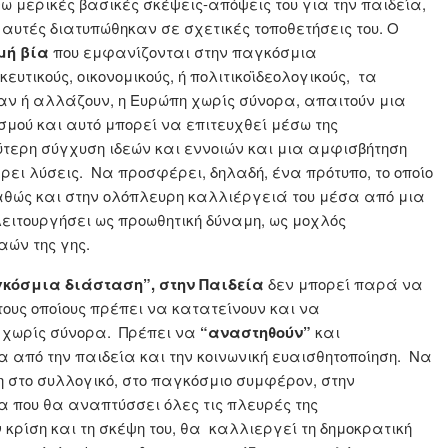
 μερικές βασικές σκέψεις-απόψεις του για την παιδεία,
ς αυτές διατυπώθηκαν σε σχετικές τοποθετήσεις του. Ο
μή βία
που εμφανίζονται στην παγκόσμια
ευτικούς, οικονομικούς, ή πολιτικοϊδεολογικούς, τα
ν ή αλλάζουν, η Ευρώπη χωρίς σύνορα, απαιτούν μια
ασμού και αυτό μπορεί να επιτευχθεί μέσω της
ύτερη σύγχυση ιδεών και εννοιών και μια αμφισβήτηση
ει λύσεις. Να προσφέρει, δηλαδή, ένα πρότυπο, το οποίο
αθώς και στην ολόπλευρη καλλιέργειά του μέσα από μια
λειτουργήσει ως προωθητική δύναμη, ως μοχλός
ών της γης.
γκόσμια διάσταση”, στην Παιδεία
δεν μπορεί παρά να
ους οποίους πρέπει να κατατείνουν και να
ς χωρίς σύνορα. Πρέπει να
“αναστηθούν”
και
σα από την παιδεία και την κοινωνική ευαισθητοποίηση. Να
τη στο συλλογικό, στο παγκόσμιο συμφέρον, στην
 που θα αναπτύσσει όλες τις πλευρές της
 κρίση και τη σκέψη του, θα καλλιεργεί τη δημοκρατική