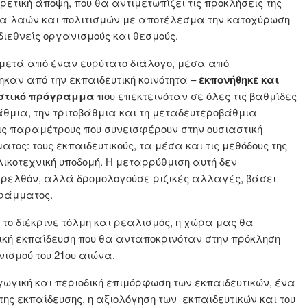
ρετική άποψη, που θα αντιμετωπίζει τις προκλήσεις της
ία λαών και πολιτισμών με αποτέλεσμα την κατοχύρωση
διεθνείς οργανισμούς και θεσμούς.
 μετά από έναν ευρύτατο διάλογο, μέσα από
αν από την εκπαιδευτική κοινότητα –
εκπονήθηκε και
στικό πρόγραμμα
που επεκτεινόταν σε όλες τις βαθμίδες
άθμια, την τριτοβάθμια και τη μεταδευτεροβάθμια
ις παραμέτρους που συνεισφέρουν στην ουσιαστική
ατος: τους εκπαιδευτικούς, τα μέσα και τις μεθόδους της
λικοτεχνική υποδομή. Η μεταρρύθμιση αυτή δεν
ρελθόν, αλλά δρομολογούσε ριζικές αλλαγές, βάσει
γράμματος.
το διέκρινε τόλμη και ρεαλισμός, η χώρα μας θα
κή εκπαίδευση που θα ανταποκρινόταν στην πρόκληση
ισμού του 21ου αιώνα.
γωγική και περιοδική επιμόρφωση των εκπαιδευτικών, ένα
ης εκπαίδευσης, η αξιολόγηση των εκπαιδευτικών και του