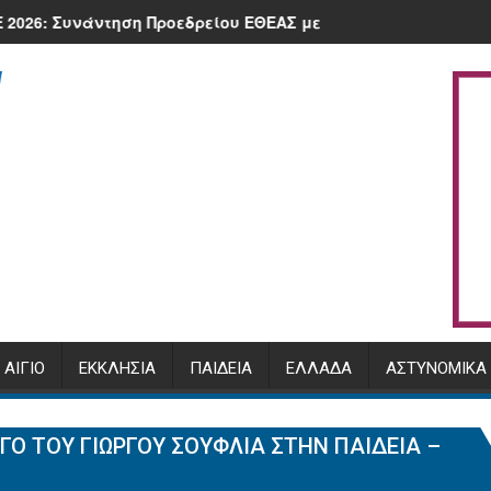
 πλατεία της Κλειτορίας
η Προεδρείου ΕΘΕΑΣ με τον Υπουργό, Μ. Σχοινά και τον Διο
Πρόγραμμα Αρχιερατικής χορ
ΑΊΓΙΟ
ΕΚΚΛΗΣΊΑ
ΠΑΙΔΕΊΑ
ΕΛΛΆΔΑ
ΑΣΤΥΝΟΜΙΚΆ
ΓΟ ΤΟΥ ΓΙΏΡΓΟΥ ΣΟΥΦΛΙΆ ΣΤΗΝ ΠΑΙΔΕΊΑ –