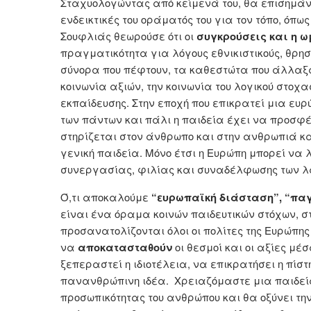
Σταχυολογώντας από κείμενά του, θα επισημάνω
ενδεικτικές του οράματός του για τον τόπο, όπω
Σουφλιάς θεωρούσε ότι οι
συγκρούσεις και η ω
πραγματικότητα για λόγους εθνικιστικούς, θρησκ
σύνορα που πέφτουν, τα καθεστώτα που άλλαξα
κοινωνία αξιών, την κοινωνία του λογικού στοχ
εκπαίδευσης. Στην εποχή που επικρατεί μια ευρ
των πάντων και πάλι η παιδεία έχει να προσφέρ
στηρίζεται στον άνθρωπο και στην ανθρωπιά κ
γενική παιδεία. Μόνο έτσι η Ευρώπη μπορεί να 
συνεργασίας, φιλίας και συναδέλφωσης των λα
Ό,τι αποκαλούμε
“ευρωπαϊκή διάσταση”, “πα
είναι ένα όραμα κοινών παιδευτικών στόχων, στ
προσανατολίζονται όλοι οι πολίτες της Ευρώπη
να
αποκατασταθούν
οι θεσμοί και οι αξίες μέ
ξεπεραστεί η ιδιοτέλεια, να επικρατήσει η πίσ
πανανθρώπινη ιδέα. Χρειαζόμαστε μια παιδεία
προσωπικότητας του ανθρώπου και θα οξύνει την