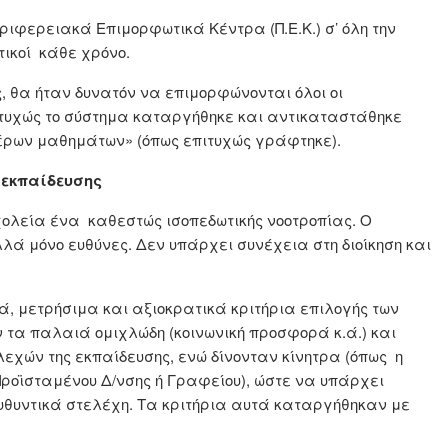
εριφερειακά Επιμορφωτικά Κέντρα (Π.Ε.Κ.) σ’ όλη την
ικοί κάθε χρόνο.
 θα ήταν δυνατόν να επιμορφώνονται όλοι οι
υστυχώς το σύστημα καταργήθηκε και αντικαταστάθηκε
ρων μαθημάτων» (όπως επιτυχώς γράφτηκε).
ς εκπαίδευσης
ολεία ένα καθεστώς ισοπεδωτικής νοοτροπίας. Ο
λλά μόνο ευθύνες. Δεν υπάρχει συνέχεια στη διοίκηση και
ά, μετρήσιμα και αξιοκρατικά κριτήρια επιλογής των
 τα παλαιά ομιχλώδη (κοινωνική προσφορά κ.ά.) και
εχών της εκπαίδευσης, ενώ δίνονταν κίνητρα (όπως η
 Προϊσταμένου Δ/νσης ή Γραφείου), ώστε να υπάρχει
υθυντικά στελέχη. Τα κριτήρια αυτά καταργήθηκαν με