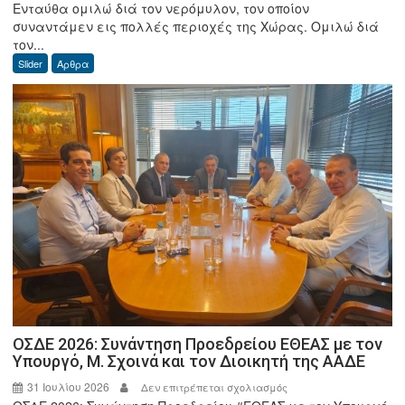
Ενταύθα ομιλώ διά τον νερόμυλον, τον οποίον
Γεώργιος
συναντάμεν εις πολλές περιοχές της Χώρας. Ομιλώ διά
Δ.
τον...
Φωτόπουλος:
Slider
Άρθρα
Ο
καλός
ο
Μύλος
απ’
όλα
σε
προστατεύει.
ΟΣΔΕ 2026: Συνάντηση Προεδρείου ΕΘΕΑΣ με τον
Υπουργό, Μ. Σχοινά και τον Διοικητή της ΑΑΔΕ
31 Ιουλίου 2026
στο
Δεν επιτρέπεται σχολιασμός