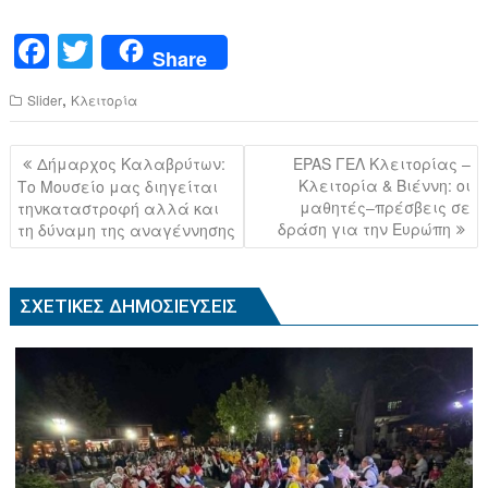
F
T
Share
a
wi
,
Slider
Κλειτορία
c
tt
e
er
Πλοήγηση
Δήμαρχος Καλαβρύτων:
EPAS ΓΕΛ Κλειτορίας –
b
άρθρων
Κλειτορία & Βιέννη: οι
Το Μουσείο μας διηγείται
μαθητές–πρέσβεις σε
τηνκαταστροφή αλλά και
o
δράση για την Ευρώπη
τη δύναμη της αναγέννησης
o
k
ΣΧΕΤΙΚΈΣ ΔΗΜΟΣΙΕΎΣΕΙΣ