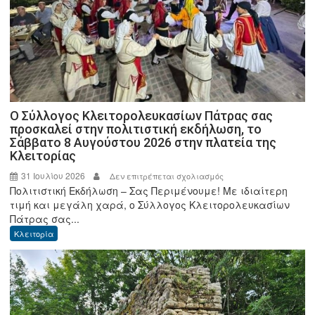
Ο Σύλλογος Κλειτορολευκασίων Πάτρας σας
προσκαλεί στην πολιτιστική εκδήλωση, το
Σάββατο 8 Αυγούστου 2026 στην πλατεία της
Κλειτορίας
31 Ιουλίου 2026
στο
Δεν επιτρέπεται σχολιασμός
Πολιτιστική Εκδήλωση – Σας Περιμένουμε! Με ιδιαίτερη
Ο
τιμή και μεγάλη χαρά, ο Σύλλογος Κλειτορολευκασίων
Σύλλογος
Πάτρας σας...
Κλειτορολευκασίων
Κλειτορία
Πάτρας
σας
προσκαλεί
στην
πολιτιστική
εκδήλωση,