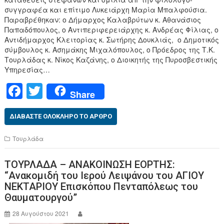
συγγραφέα και επίτιμο Λυκειάρχη Μαρία Μπαλφούσια.
Παραβρέθηκαν: ο Δήμαρχος Καλαβρύτων κ. Αθανάσιος
Παπαδόπουλος, ο Αντιπεριφερειάρχης κ. Ανδρέας Φίλιας, ο
Αντιδήμαρχος Κλειτορίας κ. Σωτήρης Δουκλιάς, ο Δημοτικός
σύμβουλος κ. Ασημάκης Μιχαλόπουλος, ο Πρόεδρος της Τ.Κ.
Τουρλάδας κ. Νίκος Καζάνης, ο Διοικητής της Πυροσβεστικής
Υπηρεσίας…
F
T
Share
a
wi
c
tt
ΔΙΑΒΆΣΤΕ ΟΛΌΚΛΗΡΟ ΤΟ ΆΡΘΡΟ
e
er
Τουρλάδα
b
ΤΟΥΡΛΑΔΑ – ΑΝΑΚΟΙΝΩΣΗ ΕΟΡΤΗΣ:
o
“Ανακομιδή του Ιερού Λειψάνου του ΑΓΙΟΥ
o
ΝΕΚΤΑΡΙΟΥ Επισκόπου Πενταπόλεως του
Θαυματουργού”
k
28 Αυγούστου 2021