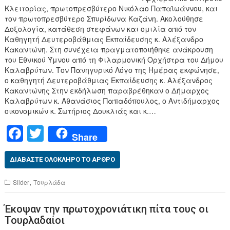
Κλειτορίας, πρωτοπρεσβύτερο Νικόλαο Παπαϊωάννου, και
τον πρωτοπρεσβύτερο Σπυρίδωνα Καζάνη. Ακολούθησε
Δοξολογία, κατάθεση στεφάνων και ομιλία από τον
Καθηγητή Δευτεροβάθμιας Εκπαίδευσης κ. Αλέξανδρο
Κακαντώνη. Στη συνέχεια πραγματοποιήθηκε ανάκρουση
του Εθνικού Ύμνου από τη Φιλαρμονική Ορχήστρα του Δήμου
Καλαβρύτων. Τον Πανηγυρικό Λόγο της Ημέρας εκφώνησε,
ο καθηγητή Δευτεροβάθμιας Εκπαίδευσης κ. Αλέξανδρος
Κακαντώνης Στην εκδήλωση παραβρέθηκαν ο Δήμαρχος
Καλαβρύτων κ. Αθανάσιος Παπαδόπουλος, ο Αντιδήμαρχος
οικονομικών κ. Σωτήριος Δουκλιάς και κ.…
F
T
Share
a
wi
c
tt
ΔΙΑΒΆΣΤΕ ΟΛΌΚΛΗΡΟ ΤΟ ΆΡΘΡΟ
e
er
,
Slider
Τουρλάδα
b
Έκοψαν την πρωτοχρονιάτικη πίτα τους οι
o
Τουρλαδαίοι