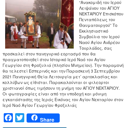
“Ανακομιδή του Ιερού
Λειψάνου του ΑΓΙΟΥ
ΝΕΚΤΑΡΙΟΥ Επισκόπου
Πενταπόλεως του
Θαυματουργού” Το
Εκκλησιαστικό
Συμβούλιο του Ιερού
Ναού Αγίου Ανδρέου
Τουρλάδος, σας
προσκαλεί στον πανηγυρικό εορτασμό που θα
πραγματοποιηθεί στον Ιστορικό Ιερό Ναό του Αγίου
Γεωργίου στη Φροξυλιά (πλησίον Μνημείου). Την παραμονή
θα τελεστεί Εσπερινός και την Παρασκευή 3 Σεπτεμβρίου
2021 Πανηγυρική Θεία Λειτουργία μετ’ αρτοκλασίας και
κολλύβων ως είθισται. Παρακαλούνται οι φιλεορτοι
χριστιανοί όπως τιμήσουν τη μνήμη του ΑΓΙΟΥ ΝΕΚΤΑΡΙΟΥ.
Οι φωτογραφίες είναι από την υποδοχή και μόνιμη
εγκατάστασης της Ιεράς Εικόνας του Αγίου Νεκταρίου στον
Ιερό Ναό Αγίου Γεωργίου Φροξυλιάς
F
T
Share
a
wi