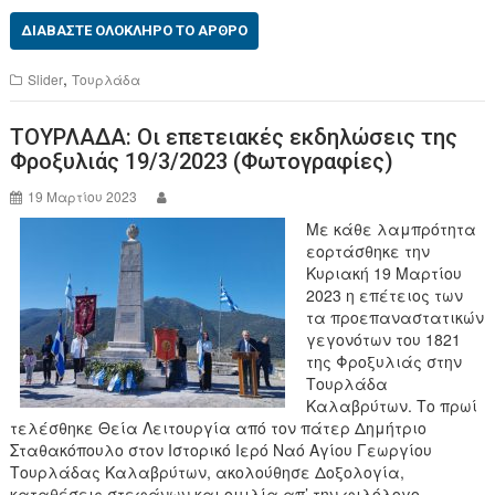
a
wi
c
tt
ΔΙΑΒΆΣΤΕ ΟΛΌΚΛΗΡΟ ΤΟ ΆΡΘΡΟ
e
er
,
Slider
Τουρλάδα
b
ΤΟΥΡΛΑΔΑ: Οι επετειακές εκδηλώσεις της
o
Φροξυλιάς 19/3/2023 (Φωτογραφίες)
o
19 Μαρτίου 2023
k
Με κάθε λαμπρότητα
εορτάσθηκε την
Κυριακή 19 Μαρτίου
2023 η επέτειος των
τα προεπαναστατικών
γεγονότων του 1821
της Φροξυλιάς στην
Τουρλάδα
Καλαβρύτων. Το πρωί
τελέσθηκε Θεία Λειτουργία από τον πάτερ Δημήτριο
Σταθακόπουλο στον Ιστορικό Ιερό Ναό Αγίου Γεωργίου
Τουρλάδας Καλαβρύτων, ακολούθησε Δοξολογία,
καταθέσεις στεφάνων και ομιλία απ’ την φιλόλογο-