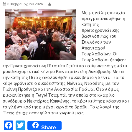
o
3 Φεβρουαρίου 2026
k
Με μεγάλη επιτυχία
πραγματοποιήθηκε η
κοπή της
πρωτοχρονιάτικης
βασιλόπιτας του
Συλλόγου των
Απανταχού
Τουρλαδαίων. Οι
Τουρλαδαίοι έκοψαν
την Πρωτοχρονιάτικη Πίτα στο ζεστό και ασφυκτικά γεμάτο
μουσικοχορευτικό κέντρο Κανταράκι στη Λυκόβρυση. Μετά
την κοπή της Πίτας ακολούθησε τρικούβερτο γλέντι. Για το
κέφι φρόντισε ο οικοδεσπότης Νώντας Νταούτης με τον
Γιάννη Προύντζο και την Αναστασία Γράψα. Όταν όμως
εμφανίστηκε η Γωγώ Τσαμπά, την οποία στο κλαρίνο
συνόδευε ο Νεκτάριος Κοκκώνης, το κέφι κτύπησε κόκκινο και
το γλέντι κράτησε μέχρι αργά το βράδυ. Το φλουρί της
Πίτας έτυχε στον φίλο του χωριού μας…
F
T
Share