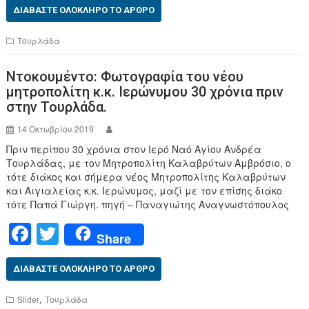
c
tt
ΔΙΑΒΆΣΤΕ ΟΛΌΚΛΗΡΟ ΤΟ ΆΡΘΡΟ
e
er
Τουρλάδα
b
Ντοκουμέντο: Φωτογραφία του νέου
o
μητροπολίτη κ.κ. Ιερώνυμου 30 χρόνια πριν
o
στην Τουρλάδα.
k
14 Οκτωβρίου 2019
Πριν περίπου 30 χρόνια στον Ιερό Ναό Αγίου Ανδρέα
Τουρλάδας, με τον Μητροπολίτη Καλαβρύτων Αμβρόσιο, ο
τότε διάκος και σήμερα νέος Μητροπολίτης Καλαβρύτων
και Αιγιαλείας κ.κ. Ιερώνυμος, μαζί με τον επίσης διάκο
τότε Παπά Γιώργη. πηγή – Παναγιώτης Αναγνωστόπουλος‎
F
T
Share
a
wi
c
tt
ΔΙΑΒΆΣΤΕ ΟΛΌΚΛΗΡΟ ΤΟ ΆΡΘΡΟ
e
er
,
Slider
Τουρλάδα