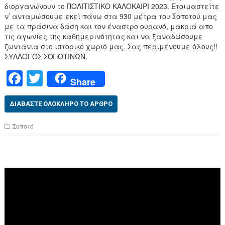
διοργανώνουν το ΠΟΛΙΤΙΣΤΙΚΟ ΚΑΛΟΚΑΙΡΙ 2023. Ετοιμαστείτε
ν’ ανταμώσουμε εκεί πάνω στα 930 μέτρα του Σοποτού μας
με τα πράσινα δάση και τον έναστρο ουρανό, μακριά απο
τις αγωνίες της καθημερινότητας και να ξαναδώσουμε
ζωντάνια στο ιστορικό χωριό μας. Σας περιμένουμε όλους!!
ΣΥΛΛΟΓΟΣ ΣΟΠΟΤΙΝΩΝ.
F
T
Share
a
wi
c
tt
ΔΙΑΒΆΣΤΕ ΟΛΌΚΛΗΡΟ ΤΟ ΆΡΘΡΟ
e
er
Σοποτό
b
o
o
Πρόγραμμα
Αναπαραγωγής
k
Βίντεο