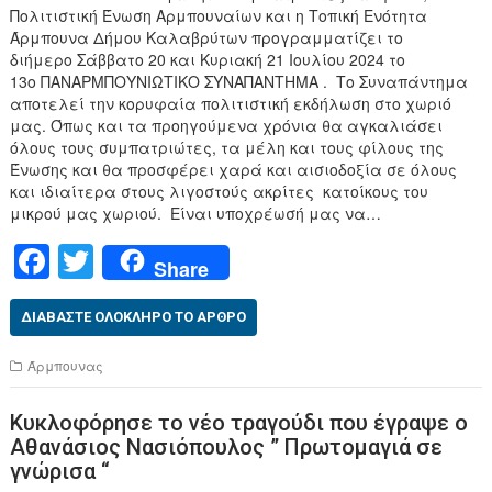
Πολιτιστική Ένωση Αρμπουναίων και η Τοπική Ενότητα
Άρμπουνα Δήμου Καλαβρύτων προγραμματίζει το
διήμερο Σάββατο 20 και Κυριακή 21 Ιουλίου 2024 το
13ο ΠΑΝΑΡΜΠΟΥΝΙΩΤΙΚΟ ΣΥΝΑΠΑΝΤΗΜΑ . Το Συναπάντημα
αποτελεί την κορυφαία πολιτιστική εκδήλωση στο χωριό
μας. Όπως και τα προηγούμενα χρόνια θα αγκαλιάσει
όλους τους συμπατριώτες, τα μέλη και τους φίλους της
Ένωσης και θα προσφέρει χαρά και αισιοδοξία σε όλους
και ιδιαίτερα στους λιγοστούς ακρίτες κατοίκους του
μικρού μας χωριού. Είναι υποχρέωσή μας να…
F
T
Share
a
wi
c
tt
ΔΙΑΒΆΣΤΕ ΟΛΌΚΛΗΡΟ ΤΟ ΆΡΘΡΟ
e
er
Άρμπουνας
b
Κυκλοφόρησε το νέο τραγούδι που έγραψε ο
o
Αθανάσιος Νασιόπουλος ” Πρωτομαγιά σε
o
γνώρισα “