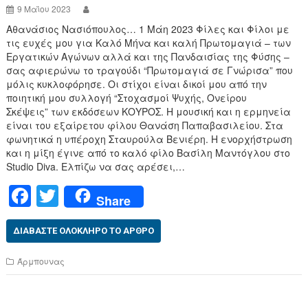
k
9 Μαΐου 2023
Αθανάσιος Νασιόπουλος… 1 Μάη 2023 Φίλες και Φίλοι με
τις ευχές μου για Καλό Μήνα και καλή Πρωτομαγιά – των
Εργατικών Αγώνων αλλά και της Πανδαισίας της Φύσης –
σας αφιερώνω το τραγούδι “Πρωτομαγιά σε Γνώρισα” που
μόλις κυκλοφόρησε. Οι στίχοι είναι δικοί μου από την
ποιητική μου συλλογή “Στοχασμοί Ψυχής, Ονείρου
Σκέψεις” των εκδόσεων ΚΟΥΡΟΣ. Η μουσική και η ερμηνεία
είναι του εξαίρετου φίλου Θανάση Παπαβασιλείου. Στα
φωνητικά η υπέροχη Σταυρούλα Βενιέρη. Η ενορχήστρωση
και η μίξη έγινε από το καλό φίλο Βασίλη Μαντόγλου στο
Studio Diva. Ελπίζω να σας αρέσει,…
F
T
Share
a
wi
c
tt
ΔΙΑΒΆΣΤΕ ΟΛΌΚΛΗΡΟ ΤΟ ΆΡΘΡΟ
e
er
Άρμπουνας
b
o