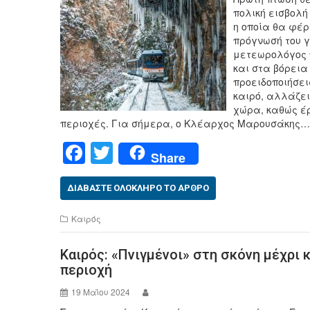
πολική εισβολή
η οποία θα φέρ
πρόγνωσή του γ
μετεωρολόγος π
και στα βόρεια
προειδοποιήσει
καιρό, αλλάζει
χώρα, καθώς έ
περιοχές. Για σήμερα, ο Κλέαρχος Μαρουσάκης…
F
T
Share
a
wi
c
tt
ΔΙΑΒΆΣΤΕ ΟΛΌΚΛΗΡΟ ΤΟ ΆΡΘΡΟ
e
er
Καιρός
b
Καιρός: «Πνιγμένοι» στη σκόνη μέχρι 
o
περιοχή
o
19 Μαΐου 2024
k