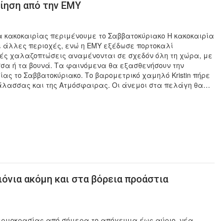
ίηση από την ΕΜΥ
μα κακοκαιρίας περιμένουμε το Σαββατοκύριακο Η κακοκαιρία
και άλλες περιοχές, ενώ η ΕΜΥ εξέδωσε πορτοκαλί
νές χαλαζοπτώσεις αναμένονται σε σχεδόν όλη τη χώρα, με
σσα ή τα βουνά. Τα φαινόμενα θα εξασθενήσουν την
ς το Σαββατοκύριακο. Το βαρομετρικό χαμηλό Kristin πήρε
 Θάλασσας και της Ατμόσφαιρας. Οι άνεμοι στα πελάγη θα…
ιόνια ακόμη και στα βόρεια προάστια
ερμοκρασίας από σήμερα το απόγευμα έως αύριο, νέα