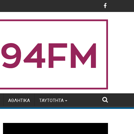
Διοικητή της ΑΑΔΕ
χοροστασίας μηνός Αυγούστου 2026
Φωτιά στην Αιγιαλεία: Ολονύχτια α
ΑΘΛΗΤΙΚΆ
ΤΑΥΤΌΤΗΤΑ
Πρόγραμμα
Αναπαραγωγής