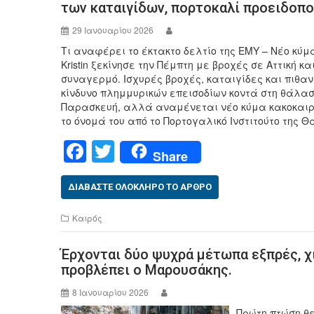
o
των καταιγίδων, πορτοκαλί προειδοπο
o
29 Ιανουαρίου 2026
k
Τι αναφέρει το έκτακτο δελτίο της ΕΜΥ – Νέο κύ
Kristin ξεκίνησε την Πέμπτη με βροχές σε Αττική 
συναγερμό. Ισχυρές βροχές, καταιγίδες και πιθα
κίνδυνο πλημμυρικών επεισοδίων κοντά στη θάλα
Παρασκευή, αλλά αναμένεται νέο κύμα κακοκαιρία
το όνομά του από το Πορτογαλικό Ινστιτούτο της
F
T
Share
a
wi
c
tt
ΔΙΑΒΆΣΤΕ ΟΛΌΚΛΗΡΟ ΤΟ ΆΡΘΡΟ
e
er
Καιρός
b
Έρχονται δύο ψυχρά μέτωπα εξπρές, χ
o
προβλέπει ο Μαρουσάκης.
o
8 Ιανουαρίου 2026
k
Πρώτη πτώση θ