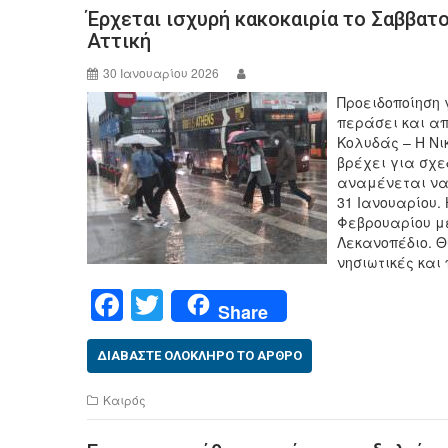
Έρχεται ισχυρή κακοκαιρία το Σαββατο
o
Αττική
o
30 Ιανουαρίου 2026
k
Προειδοποίηση 
περάσει και απ
Κολυδάς – Η Ν
βρέχει για σχε
αναμένεται να
31 Ιανουαρίου. 
Φεβρουαρίου με
Λεκανοπέδιο. Θ
νησιωτικές και
F
T
Share
a
wi
c
tt
ΔΙΑΒΆΣΤΕ ΟΛΌΚΛΗΡΟ ΤΟ ΆΡΘΡΟ
e
er
Καιρός
b