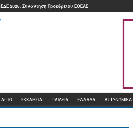
στην πλατεία της Κλειτορίας
ι.
ντηση Προεδρείου ΕΘΕΑΣ με τον Υπουργό, Μ. Σχοινά και τον 
Πρόγραμμα Αρχιερατικής 
ΑΊΓΙΟ
ΕΚΚΛΗΣΊΑ
ΠΑΙΔΕΊΑ
ΕΛΛΆΔΑ
ΑΣΤΥΝΟΜΙΚΆ