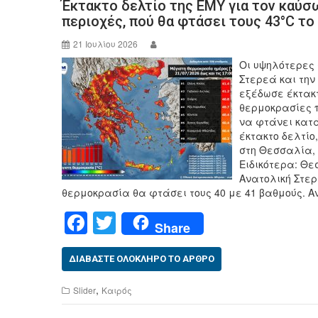
Έκτακτο δελτίο της ΕΜΥ για τον καύσ
περιοχές, πού θα φτάσει τους 43°C τ
21 Ιουλίου 2026
Οι υψηλότερες
Στερεά και την
εξέδωσε έκτακτ
θερμοκρασίες π
να φτάνει κατά
έκτακτο δελτίο
στη Θεσσαλία, 
Ειδικότερα: Θε
Ανατολική Στερ
θερμοκρασία θα φτάσει τους 40 με 41 βαθμούς. Α
F
T
Share
a
wi
c
tt
ΔΙΑΒΆΣΤΕ ΟΛΌΚΛΗΡΟ ΤΟ ΆΡΘΡΟ
e
er
,
Slider
Καιρός
b