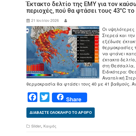
Έκτακτο δελτίο της ΕΜΥ για τον καύσ
o
περιοχές, πού θα φτάσει τους 43°C τ
o
21 Ιουλίου 2026
k
Οι υψηλότερες
Στερεά και την
εξέδωσε έκτακτ
θερμοκρασίες π
να φτάνει κατά
έκτακτο δελτίο
στη Θεσσαλία, 
Ειδικότερα: Θε
Ανατολική Στερ
θερμοκρασία θα φτάσει τους 40 με 41 βαθμούς. Α
F
T
Share
a
wi
c
tt
ΔΙΑΒΆΣΤΕ ΟΛΌΚΛΗΡΟ ΤΟ ΆΡΘΡΟ
e
er
,
Slider
Καιρός
b