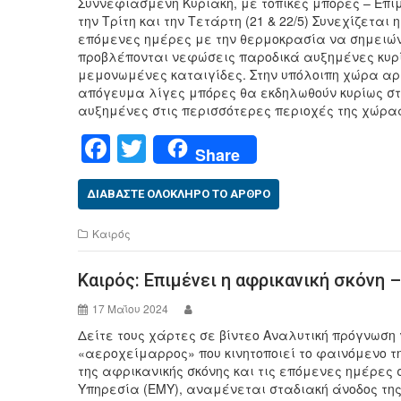
Συννεφιασμένη Κυριακή, με τοπικές μπόρες – Επι
την Τρίτη και την Τετάρτη (21 & 22/5) Συνεχίζετα
επόμενες ημέρες με την θερμοκρασία να σημειώνε
προβλέπονται νεφώσεις παροδικά αυξημένες κυρί
μεμονωμένες καταιγίδες. Στην υπόλοιπη χώρα αρα
απόγευμα λίγες μπόρες θα εκδηλωθούν κυρίως στα
αυξημένες στις περισσότερες περιοχές της χώρα
F
T
Share
a
wi
c
tt
ΔΙΑΒΆΣΤΕ ΟΛΌΚΛΗΡΟ ΤΟ ΆΡΘΡΟ
e
er
Καιρός
b
Καιρός: Επιμένει η αφρικανική σκόνη –
o
o
17 Μαΐου 2024
Δείτε τους χάρτες σε βίντεο Αναλυτική πρόγνωση γ
k
«αεροχείμαρρος» που κινητοποιεί το φαινόμενο τ
της αφρικανικής σκόνης και τις επόμενες ημέρες
Υπηρεσία (ΕΜΥ), αναμένεται σταδιακή άνοδος της