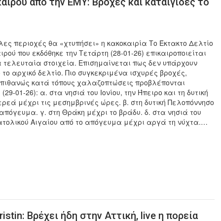
αιρού από την ΕΜΥ: Βροχές και καταιγίδες το
λες περιοχές θα «χτυπήσει» η κακοκαιρία Το Έκτακτο Δελτίο
ιρού που εκδόθηκε την Τετάρτη (28-01-26) επικαιροποιείται
 τελευταία στοιχεία. Επισημαίνεται πως δεν υπάρχουν
το αρχικό δελτίο. Πιο συγκεκριμένα ισχυρές βροχές,
ι πιθανώς κατά τόπους χαλαζοπτώσεις προβλέπονται
29-01-26): α. στα νησιά του Ιονίου, την Ήπειρο και τη δυτική
τερεά μέχρι τις μεσημβρινές ώρες. β. στη δυτική Πελοπόννησο
απόγευμα. γ. στη Θράκη μέχρι το βράδυ. δ. στα νησιά του
ατολικού Αιγαίου από το απόγευμα μέχρι αργά τη νύχτα.…
stin: Βρέχει ήδη στην Αττική, live η πορεία