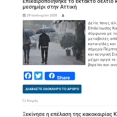
Επικαιροποιήθηκε το έκτακτο δελτίο κ
o
μεσημέρι στην Αττική
o
29 Ιανουαρίου 2026
k
Δείτε ποιες άλ
Επιδείνωσης Κα
σύμφωνα με τα
μεταβολές από 
καταιγίδες κα
σήμερα Πέμπτη (
και κεντρική Σ
μέχρι αργά το 
βορείου και αν
F
T
Share
a
wi
c
tt
ΔΙΑΒΆΣΤΕ ΟΛΌΚΛΗΡΟ ΤΟ ΆΡΘΡΟ
e
er
Καιρός
b
Ξεκίνησε η επέλαση της κακοκαιρίας Kri