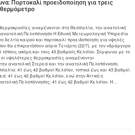
ωνα: Πορτοκαλί προειδοποίηση για τρεις
ο θερμόμετρο
 θερμοκρασίες αναμένονται στη Θεσσαλία, την ανατολική
 ανατολική Πελοπόννησο Η Εθνική Μετεωρολογική Υπηρεσία
ο δελτίο καιρού και πορτοκαλί προειδοποίηση για υψηλές
ου θα επικρατήσουν αύριο Τετάρτη (22/7), με τον υδράργυρο
 τόπους ακόμη και τους 43 βαθμούς Κελσίου. Σύμφωνα με το
, οι υψηλότερες θερμοκρασίες αναμένονται
την ανατολική Στερεά και την ανατολική Πελοπόννησο.
σσαλία: 41 έως 42 βαθμοί Κελσίου, τοπικά έως και 43 βαθμοί.
εά: 41 έως 42 βαθμοί Κελσίου, ενώ στην Αττική η
νατολική Πελοπόννησος: 41 έως 42 βαθμοί Κελσίου. Η…