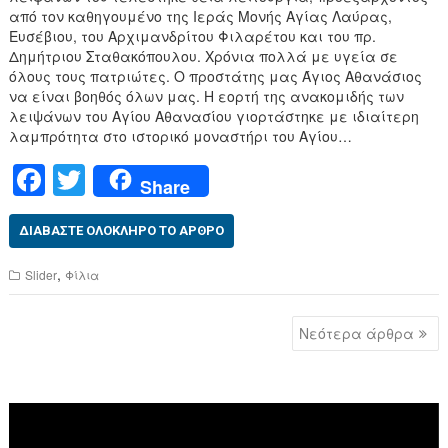
από τον καθηγουμένο της Ιεράς Μονής Αγίας Λαύρας,
Ευσέβιου, του Αρχιμανδρίτου Φιλαρέτου και του πρ.
Δημήτριου Σταθακόπουλου. Χρόνια πολλά με υγεία σε
όλους τους πατριώτες. Ο προστάτης μας Άγιος Αθανάσιος
να είναι βοηθός όλων μας. Η εορτή της ανακομιδής των
λειψάνων του Αγίου Αθανασίου γιορτάστηκε με ιδιαίτερη
λαμπρότητα στο ιστορικό μοναστήρι του Αγίου…
F
T
Share
a
wi
c
tt
ΔΙΑΒΆΣΤΕ ΟΛΌΚΛΗΡΟ ΤΟ ΆΡΘΡΟ
e
er
,
Slider
Φίλια
b
Πλοήγηση
o
Νεότερα άρθρα
άρθρων
o
k
Πρόγραμμα
Αναπαραγωγής