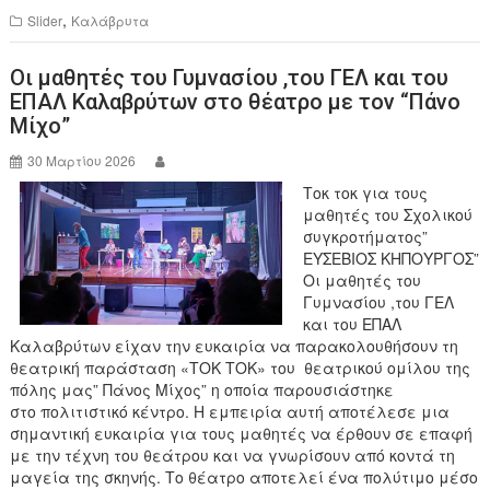
e
er
,
Slider
Καλάβρυτα
b
Οι μαθητές του Γυμνασίου ,του ΓΕΛ και του
o
ΕΠΑΛ Καλαβρύτων στο θέατρο με τον “Πάνο
o
Μίχο”
k
30 Μαρτίου 2026
Τοκ τοκ για τους
μαθητές του Σχολικού
συγκροτήματος”
ΕΥΣΕΒΙΟΣ ΚΗΠΟΥΡΓΟΣ”
Οι μαθητές του
Γυμνασίου ,του ΓΕΛ
και του ΕΠΑΛ
Καλαβρύτων είχαν την ευκαιρία να παρακολουθήσουν τη
θεατρική παράσταση «ΤΟΚ ΤΟΚ» του θεατρικού ομίλου της
πόλης μας” Πάνος Μίχος” η οποία παρουσιάστηκε
στο πολιτιστικό κέντρο. Η εμπειρία αυτή αποτέλεσε μια
σημαντική ευκαιρία για τους μαθητές να έρθουν σε επαφή
με την τέχνη του θεάτρου και να γνωρίσουν από κοντά τη
μαγεία της σκηνής. Το θέατρο αποτελεί ένα πολύτιμο μέσο