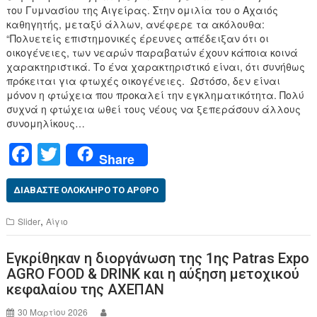
του Γυμνασίου της Αιγείρας. Στην ομιλία του ο Αχαιός
καθηγητής, μεταξύ άλλων, ανέφερε τα ακόλουθα:
“Πολυετείς επιστημονικές έρευνες απέδειξαν ότι οι
οικογένειες, των νεαρών παραβατών έχουν κάποια κοινά
χαρακτηριστικά. Το ένα χαρακτηριστικό είναι, ότι συνήθως
πρόκειται για φτωχές οικογένειες. Ωστόσο, δεν είναι
μόνον η φτώχεια που προκαλεί την εγκληματικότητα. Πολύ
συχνά η φτώχεια ωθεί τους νέους να ξεπεράσουν άλλους
συνομηλίκους…
F
T
Share
a
wi
c
tt
ΔΙΑΒΆΣΤΕ ΟΛΌΚΛΗΡΟ ΤΟ ΆΡΘΡΟ
e
er
,
Slider
Αίγιο
b
Εγκρίθηκαν η διοργάνωση της 1ης Patras Expo
o
AGRO FOOD & DRINK και η αύξηση μετοχικού
o
κεφαλαίου της ΑΧΕΠΑΝ
k
30 Μαρτίου 2026