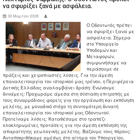
o
να σφυρίξει ξανά με ασφάλεια.
o
30 Μαρτίου 2026
k
Ο Οδοντωτός πρέπει
να σφυρίξει ξανά με
ασφάλεια. Σήμερα
στο Υπουργείο
Υποδομών και
Μεταφορών,
συμφωνήσαμε να
περάσουμε σε
πράξεις και χειροπιαστές λύσεις. Για την άμεση
επαναλειτουργία του ιστορικού μας τρένου, η Περιφέρεια
Δυτικής Ελλάδας αναλαμβάνει δράση: Ενώνουμε
δυνάμεις: Προχωράμε άμεσα στη σύσταση επιτροπής με
τους συναρμόδιους φορείς για την οργάνωση και εκπόνηση
μελέτης, με μοναδικό στόχο τη συντομότερη δυνατή
επαναλειτουργία του ιστορικού μας Οδοντωτού.
Προτείναμε λύσεις: Καταθέσαμε στο τραπέζι
ολοκληρωμένες προτάσεις για την άμεση εκπόνηση της
απαραίτητης γεωλογικής μελέτης. Βάζουμε τους πόρους:
Ανταποκριθήκαμε αμέσως στο αίτημα του Υπουργείου,