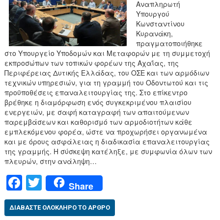
Αναπληρωτή
Υπουργού
Κωνσταντίνου
Κυρανάκη,
πραγματοποιήθηκε
στο Υπουργείο Υποδομών και Μεταφορών με τη συμμετοχή
εκπροσώπων των τοπικών φορέων της Αχαΐας, της
Περιφέρειας Δυτικής Ελλάδας, του ΟΣΕ και των αρμόδιων
τεχνικών υπηρεσιών, για τη γραμμή του Οδοντωτού και τις
προϋποθέσεις επαναλειτουργίας της. Στο επίκεντρο
βρέθηκε η διαμόρφωση ενός συγκεκριμένου πλαισίου
ενεργειών, με σαφή καταγραφή των απαιτούμενων
παρεμβάσεων και καθορισμό των αρμοδιοτήτων κάθε
εμπλεκόμενου φορέα, ώστε να προχωρήσει οργανωμένα
και με όρους ασφάλειας η διαδικασία επαναλειτουργίας
της γραμμής. Η σύσκεψη κατέληξε, με συμφωνία όλων των
πλευρών, στην ανάληψη…
F
T
Share
a
wi
c
tt
ΔΙΑΒΆΣΤΕ ΟΛΌΚΛΗΡΟ ΤΟ ΆΡΘΡΟ