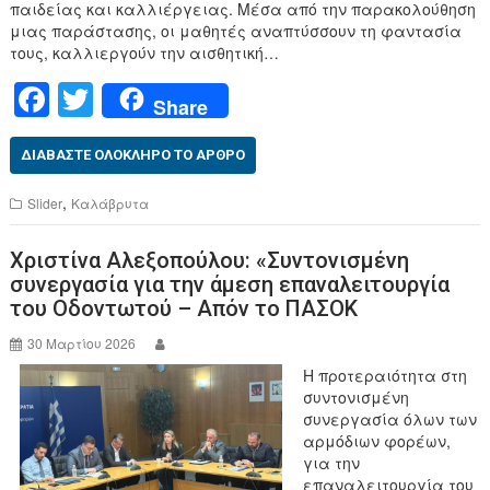
παιδείας και καλλιέργειας. Μέσα από την παρακολούθηση
μιας παράστασης, οι μαθητές αναπτύσσουν τη φαντασία
τους, καλλιεργούν την αισθητική…
F
T
Share
a
wi
c
tt
ΔΙΑΒΆΣΤΕ ΟΛΌΚΛΗΡΟ ΤΟ ΆΡΘΡΟ
e
er
,
Slider
Καλάβρυτα
b
Χριστίνα Αλεξοπούλου: «Συντονισμένη
o
συνεργασία για την άμεση επαναλειτουργία
o
του Οδοντωτού – Απόν το ΠΑΣΟΚ
k
30 Μαρτίου 2026
Η προτεραιότητα στη
συντονισμένη
συνεργασία όλων των
αρμόδιων φορέων,
για την
επαναλειτουργία του