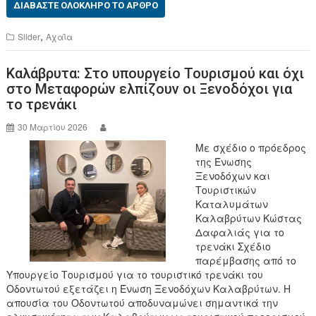
c
tt
ΔΙΑΒΆΣΤΕ ΟΛΌΚΛΗΡΟ ΤΟ ΆΡΘΡΟ
e
er
,
Slider
Αχαΐα
b
Καλάβρυτα: Στο υπουργείο Τουρισμού και όχι
o
στο Μεταφορών ελπίζουν οι Ξενοδόχοι για
o
το τρενάκι
k
30 Μαρτίου 2026
Με σχέδιο ο πρόεδρος
της Ένωσης
Ξενοδόχων και
Τουριστικών
Καταλυμάτων
Καλαβρύτων Κώστας
Δαφαλιάς για το
τρενάκι Σχέδιο
παρέμβασης από το
Υπουργείο Τουρισμού για το τουριστικό τρενάκι του
Οδοντωτού εξετάζει η Ένωση Ξενοδόχων Καλαβρύτων. Η
απουσία του Οδοντωτού αποδυναμώνει σημαντικά την