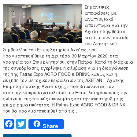
Σημαντικές
αποφάσεις με
αναπτυξιακό
αποτύπωμα για την
Αχαΐα ελήφθησαν
κατά τη συνεδρίαση
του Διοικητικού
Συμβουλίου του Επιμελητηρίου Αχαΐας, που
πραγματοποιήθηκε τη Δευτέρα 30 Μαρτίου 2026, στα
γραφεία του Επιμελητηρίου, στην Πάτρα. Κατά τη διάρκεια
της συνεδρίασης εγκρίθηκε η σύμβαση για τη διοργάνωση
της 1ης Patras Expo AGRO FOOD & DRINK, καθώς και η
αύξηση του μετοχικού κεφαλαίου της ΑΧΕΠΑΝ – Αχαϊκής
Επιμελητηριακής Ανάπτυξης, επιβεβαιώνοντας τον
στρατηγικό προσανατολισμό του Επιμελητηρίου προς την
ενίσχυση της τοπικής οικονομίας και την υποστήριξη της
επιχειρηματικότητας. Η Patras Expo AGRO FOOD & DRINK,
που θα πραγματοποιηθεί από τις…
F
T
Share
a
wi