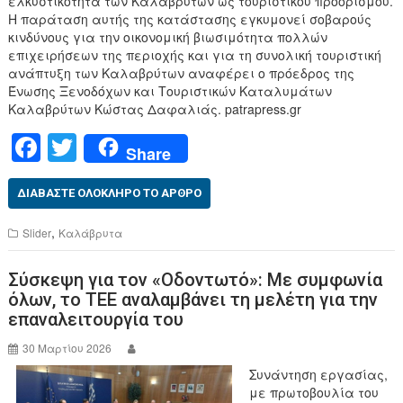
ελκυστικότητα των Καλαβρύτων ως τουριστικού προορισμού.
Η παράταση αυτής της κατάστασης εγκυμονεί σοβαρούς
κινδύνους για την οικονομική βιωσιμότητα πολλών
επιχειρήσεων της περιοχής και για τη συνολική τουριστική
ανάπτυξη των Καλαβρύτων αναφέρει ο πρόεδρος της
Ένωσης Ξενοδόχων και Τουριστικών Καταλυμάτων
Καλαβρύτων Κώστας Δαφαλιάς. patrapress.gr
F
T
Share
a
wi
c
tt
ΔΙΑΒΆΣΤΕ ΟΛΌΚΛΗΡΟ ΤΟ ΆΡΘΡΟ
e
er
,
Slider
Καλάβρυτα
b
Σύσκεψη για τον «Οδοντωτό»: Με συμφωνία
o
όλων, το ΤΕΕ αναλαμβάνει τη μελέτη για την
o
επαναλειτουργία του
k
30 Μαρτίου 2026
Συνάντηση εργασίας,
με πρωτοβουλία του