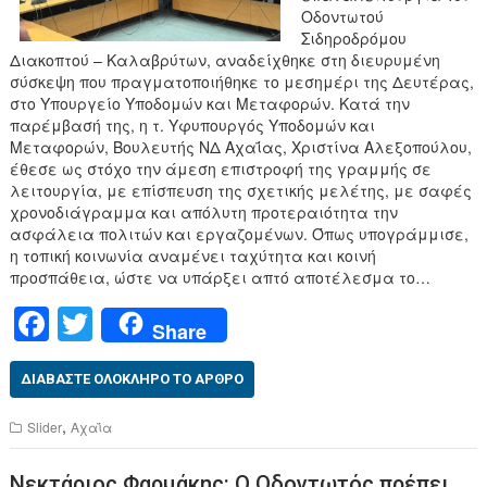
Οδοντωτού
Σιδηροδρόμου
Διακοπτού – Καλαβρύτων, αναδείχθηκε στη διευρυμένη
σύσκεψη που πραγματοποιήθηκε το μεσημέρι της Δευτέρας,
στο Υπουργείο Υποδομών και Μεταφορών. Κατά την
παρέμβασή της, η τ. Υφυπουργός Υποδομών και
Μεταφορών, Βουλευτής ΝΔ Αχαΐας, Χριστίνα Αλεξοπούλου,
έθεσε ως στόχο την άμεση επιστροφή της γραμμής σε
λειτουργία, με επίσπευση της σχετικής μελέτης, με σαφές
χρονοδιάγραμμα και απόλυτη προτεραιότητα την
ασφάλεια πολιτών και εργαζομένων. Όπως υπογράμμισε,
η τοπική κοινωνία αναμένει ταχύτητα και κοινή
προσπάθεια, ώστε να υπάρξει απτό αποτέλεσμα το…
F
T
Share
a
wi
c
tt
ΔΙΑΒΆΣΤΕ ΟΛΌΚΛΗΡΟ ΤΟ ΆΡΘΡΟ
e
er
,
Slider
Αχαΐα
b
Νεκτάριος Φαρμάκης: Ο Οδοντωτός πρέπει