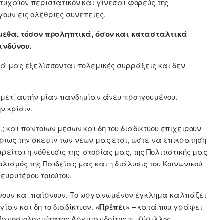
υχαίον περιστατικόν και γίνεσαι φορεύς της
γουν εις ολέθριες συνέπειες.
εθα, τόσον προληπτικά, όσον και κατασταλτικά
ινδύνου.
ρά μας εξελίσσονται πολεμικές συρράξεις και δεν
 μετ’ αυτήν μίαν πανδημίαν άνευ προηγουμένου.
ν κρίσιν.
; και παντοίων μέσων και δη του διαδικτύου επιχειρούν
ρίως την σκέψιν των νέων μας έτσι, ώστε να επικρατήση
ιρείται η νόθευσις της Ιστορίας μας, της Πολιτιστικής μας
ισμός της Παιδείας μας και η διάλυσις του Κοινωνικού
 ευρυτέρου τοιούτου.
δίνουν και παίρνουν. Το ωργανωμένον έγκλημα καλπάζει
ίαν και δη το διαδίκτυον.
«Πρέπει»
– κατά που γράφει
Πανοσιολογιώτατος Αρχιμανδρίτης π. Κύριλλος