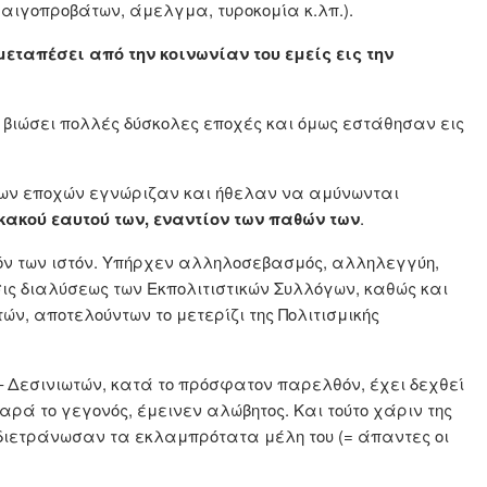
αιγοπροβάτων, άμελγμα, τυροκομία κ.λπ.).
εταπέσει από την κοινωνίαν του εμείς εις την
 βιώσει πολλές δύσκολες εποχές και όμως εστάθησαν εις
ίνων εποχών εγνώριζαν και ήθελαν να αμύνωνται
 κακού εαυτού των, εναντίον των παθών των
.
όν των ιστόν. Υπήρχεν αλληλοσεβασμός, αλληλεγγύη,
σις διαλύσεως των Εκπολιτιστικών Συλλόγων, καθώς και
ν, αποτελούντων το μετερίζι της Πολιτισμικής
– Δεσινιωτών, κατά το πρόσφατον παρελθόν, έχει δεχθεί
ρά το γεγονός, έμεινεν αλώβητος. Και τούτο χάριν της
διετράνωσαν τα εκλαμπρότατα μέλη του (= άπαντες οι