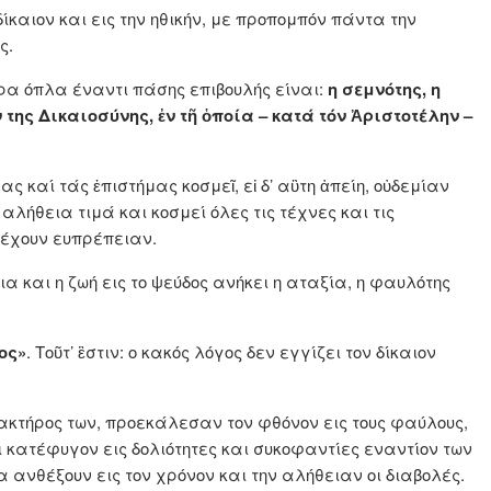
δίκαιον και εις την ηθικήν, με προπομπόν πάντα την
ς.
ρα όπλα έναντι πάσης επιβουλής είναι:
η σεμνότης, η
 της Δικαιοσύνης, ἐν τῆ ὁποία – κατά τόν Ἀριστοτέλην –
 καί τάς ἐπιστήμας κοσμεῖ, εἰ δ’ αὓτη ἀπείη, οὐδεμίαν
 αλήθεια τιμά και κοσμεί όλες τις τέχνες και τις
 έχουν ευπρέπειαν.
ια και η ζωή εις το ψεύδος ανήκει η αταξία, η φαυλότης
ος»
. Τοῦτ’ ἒστιν: ο κακός λόγος δεν εγγίζει τον δίκαιον
ρακτήρος των, προεκάλεσαν τον φθόνον εις τους φαύλους,
ι κατέφυγον εις δολιότητες και συκοφαντίες εναντίον των
α ανθέξουν εις τον χρόνον και την αλήθειαν οι διαβολές.