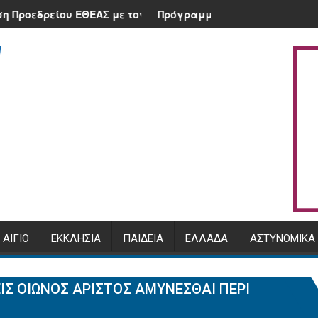
Κλειτορίας
ΘΕΑΣ με τον Υπουργό, Μ. Σχοινά και τον Διοικητή της ΑΑΔΕ
Πρόγραμμα Αρχιερατικής χοροστασίας μηνό
ΑΊΓΙΟ
ΕΚΚΛΗΣΊΑ
ΠΑΙΔΕΊΑ
ΕΛΛΆΔΑ
ΑΣΤΥΝΟΜΙΚΆ
ἿΣ ΟἸΩΝΌΣ ἊΡΙΣΤΟΣ ἈΜΎΝΕΣΘΑΙ ΠΕΡΊ