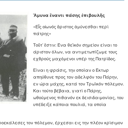
Ἂμυνα ἒναντι πάσης ἐπιβουλῆς
«Εἷς οἰωνός ἂριστος ἀμύνεσθαι περί
πάτρης»
Τοῦτ’ ἒστιν: Ένα θεϊκόν σημείον είναι το
άριστον όλων, να αντιμετωπίζωμε τους
εχθρούς μαχόμενοι υπέρ της Πατρίδος.
Είναι η φράσις, την οποίαν ο Έκτωρ
απηύθυνε προς τον αδελφόν του Πάρην,
εν ώρα μάχης, κατά τον Τρωϊκόν πόλεμον.
Και τούτο βέβαια, γιατί ο Πάρης,
ωθούμενος πιθανόν εκ δεισιδαιμονίας, του
υπέδειξε κάποια πουλιά, τα οποία
ροεκάλεσες τον πόλεμον, έρχεσαι εις την πλέον κρίσιμον