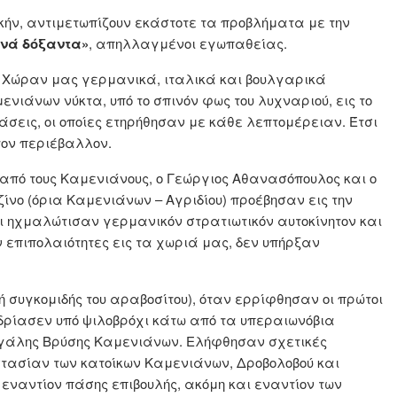
κήν, αντιμετωπίζουν εκάστοτε τα προβλήματα με την
ινά δόξαντα»
, απηλλαγμένοι εγωπαθείας.
την Χώραν μας γερμανικά, ιταλικά και βουλγαρικά
νιάνων νύκτα, υπό το σπινόν φως του λυχναριού, εις το
άσεις, οι οποίες ετηρήθησαν με κάθε λεπτομέρειαν. Έτσι
 τον περιέβαλλον.
 από τους Καμενιάνους, ο Γεώργιος Αθανασόπουλος και ο
ζίνο (όρια Καμενιάνων – Αγριδίου) προέβησαν εις την
αι ηχμαλώτισαν γερμανικόν στρατιωτικόν αυτοκίνητον και
ν επιπολαιότητες εις τα χωριά μας, δεν υπήρξαν
ή συγκομιδής του αραβοσίτου), όταν ερρίφθησαν οι πρώτοι
δρίασεν υπό ψιλοβρόχι κάτω από τα υπεραιωνόβια
εγάλης Βρύσης Καμενιάνων. Ελήφθησαν σχετικές
στασίαν των κατοίκων Καμενιάνων, Δροβολοβού και
εναντίον πάσης επιβουλής, ακόμη και εναντίον των