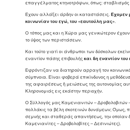
επαγγέλματος κτηνοτρόφων, όπως: σταβλισμός 
Έχουν αλλάξει άρδην οι καταστάσεις.
Έχομεν μ
κοινωνίαν του εγώ, του «εαυτούλη μας»
.
Ο τόπος μας και η Χώρα μας γενικώτερον έχουν
το ύψος των περιστάσεων.
Και τούτο γιατί οι άνθρωποι των δύσκολων εκε
εναντίον πάσης επιβουλής
και δη εναντίον του
Εφρόντιζαν να διατηρούν αρραγή τον κοινωνικ
σύμπνοια. Είναι φοβερά επικίνδυνος η μεθόδευ
της αφαιρέσεως ἢ μειώσεως της αυτονομίας αυτώ
Κληρονομιάς εις εκάστην περιοχήν.
Ο Σύλλογός μας Καμενιανιτών – Δροβολοβιτών 
πολλάκις τα βέλη σκοτεινών δυνάμεων; Όμως, πα
σεμνής και σταθεράς απαντήσεως, την οποίαν 
Καμενιανίτες – Δροβολοβίτες – Δεσινιώτες).