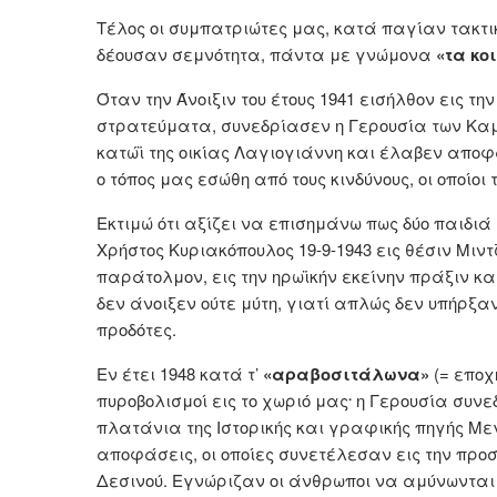
Τέλος οι συμπατριώτες μας, κατά παγίαν τακτι
δέουσαν σεμνότητα, πάντα με γνώμονα
«τα κο
Όταν την Άνοιξιν του έτους 1941 εισήλθον εις 
στρατεύματα, συνεδρίασεν η Γερουσία των Καμε
κατώϊ της οικίας Λαγιογιάννη και έλαβεν αποφ
ο τόπος μας εσώθη από τους κινδύνους, οι οποίοι
Εκτιμώ ότι αξίζει να επισημάνω πως δύο παιδιά
Χρήστος Κυριακόπουλος 19-9-1943 εις θέσιν Μιντ
παράτολμον, εις την ηρωϊκήν εκείνην πράξιν κ
δεν άνοιξεν ούτε μύτη, γιατί απλώς δεν υπήρξα
προδότες.
Εν έτει 1948 κατά τ’
«αραβοσιτάλωνα»
(= εποχ
.
πυροβολισμοί εις το χωριό μας
η Γερουσία συνε
πλατάνια της Ιστορικής και γραφικής πηγής Μ
αποφάσεις, οι οποίες συνετέλεσαν εις την προ
Δεσινού. Εγνώριζαν οι άνθρωποι να αμύνωνται 