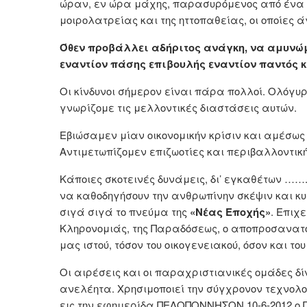
ώραν, εν ώρα μάχης, παρασυρόμενος από ένα τ
μοιρολατρείας και της ηττοπαθείας, οι οποίες ά
Όθεν προβάλλει αδήριτος ανάγκη, να αμυνώμ
εναντίον πάσης επιβουλής εναντίον παντός κ
Οι κίνδυνοι σήμερον είναι πάρα πολλοί. Ολόγυ
γνωρίζομε τις μελλοντικές διαστάσεις αυτών.
Εβιώσαμεν μίαν οικονομικήν κρίσιν και αμέσως
Αντιμετωπίζομεν επιζωοτίες και περιβαλλοντική
Κάποιες σκοτεινές δυνάμεις, δι’ εγκαθέτων ……..
να καθοδηγήσουν την ανθρωπίνην σκέψιν και κυ
σιγά σιγά το πνεύμα της
«Νέας Εποχής»
. Επιχε
Κληρονομιάς, της Παραδόσεως, ο αποπροσανατολ
μας ιστού, τόσον του οικογενειακού, όσον και του
Οι αιρέσεις και οι παραχριστιανικές ομάδες 
ανελέητα. Χρησιμοποιεί την σύγχρονον τεχνολογ
εις την εφημερίδα ΠΕΛΟΠΟΝΝΗΣΟΝ 10-6-2012 ο 