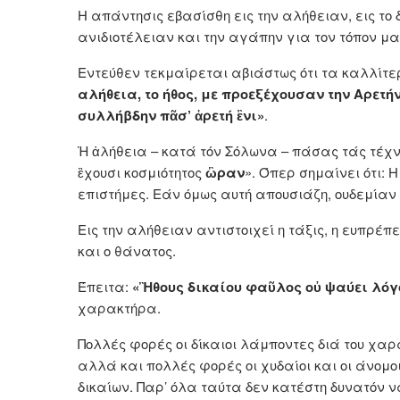
Η απάντησις εβασίσθη εις την αλήθειαν, εις το 
ανιδιοτέλειαν και την αγάπην για τον τόπον μα
Εντεύθεν τεκμαίρεται αβιάστως ότι τα καλλίτε
αλήθεια, το ήθος, με προεξέχουσαν την Αρετήν
συλλήβδην πᾶσ’ ἀρετή ἒνι»
.
Ἡ ἀλήθεια – κατά τόν Σόλωνα – πάσας τάς τέχνας
ἒχουσι κοσμιότητος
ὣραν
». Όπερ σημαίνει ότι: Η
επιστήμες. Εάν όμως αυτή απουσιάζη, ουδεμίαν
Εις την αλήθειαν αντιστοιχεί η τάξις, η ευπρέπε
και ο θάνατος.
Έπειτα:
«Ἢθους δικαίου φαῦλος οὐ ψαύει λόγ
χαρακτήρα.
Πολλές φορές οι δίκαιοι λάμποντες διά του χα
αλλά και πολλές φορές οι χυδαίοι και οι άνομο
δικαίων. Παρ’ όλα ταύτα δεν κατέστη δυνατόν ν