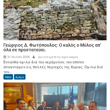
Γεώργιος Δ. Φωτόπουλος: Ο καλός ο Μύλος απ’
όλα σε προστατεύει.
31 Ιουλίου 2026
στο
Δεν επιτρέπεται σχολιασμός
Ενταύθα ομιλώ διά τον νερόμυλον, τον οποίον
Γεώργιος
συναντάμεν εις πολλές περιοχές της Χώρας. Ομιλώ διά
Δ.
τον...
Φωτόπουλος:
Slider
Άρθρα
Ο
καλός
ο
Μύλος
απ’
όλα