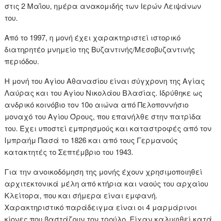
στις 2 Μαΐου, ημέρα ανακομιδής των Ιερών Λειψάνων
του.
Από το 1997, η μονή έχει χαρακτηριστεί ιστορικό
διατηρητέο μνημείο της Βυζαντινής/Μεσοβυζαντινής
περιόδου.
Η μονή του Αγίου Αθανασίου είναι σύγχρονη της Αγίας
Λαύρας και του Αγίου Νικολάου Βλασίας. Ιδρύθηκε ως
ανδρικό κοινόβιο τον 10ο αιώνα από Πελοποννήσιο
μοναχό του Αγίου Όρους, που επανήλθε στην πατρίδα
του. Έχει υποστεί εμπρησμούς και καταστροφές από τον
Ιμπραήμ Πασά το 1826 και από τους Γερμανούς
κατακτητές το Σεπτέμβριο του 1943.
Για την ανοικοδόμηση της μονής έχουν χρησιμοποιηθεί
αρχιτεκτονικά μέλη από κτήρια και ναούς του αρχαίου
Κλείτορα, που και σήμερα είναι εμφανή.
Χαρακτηριστικό παράδειγμα είναι οι 4 μαρμάρινοι
κίονες που βαστάζουν τον τρούλο. Είχαν καλυφθεί κατά