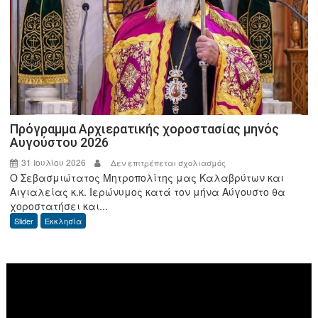
και
τον
Διοικητή
της
ΑΑΔΕ
Πρόγραμμα Αρχιερατικής χοροστασίας μηνός
Αυγούστου 2026
31 Ιουλίου 2026
στο
Δεν επιτρέπεται σχολιασμός
Ο Σεβασμιώτατος Μητροπολίτης μας Καλαβρύτων και
Πρόγραμμα
Αιγιαλείας κ.κ. Ιερώνυμος κατά τον μήνα Αύγουστο θα
Αρχιερατικής
χοροστατήσει και...
χοροστασίας
Slider
Εκκλησία
μηνός
Αυγούστου
2026
Πρόγραμμα
Αναπαραγωγής
Βίντεο