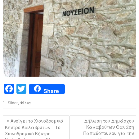
F
T
Share
a
wi
,
Slider
Φίλια
c
tt
e
er
Πλοήγηση
Ανοίγει το Χιονοδρομικό
Δήλωση του Δημάρχου
b
άρθρων
Καλαβρύτων Θανάση
Κέντρο Καλαβρύτων – Το
Παπαδόπουλου για την
Χιονοδρομικό Κέντρο
o