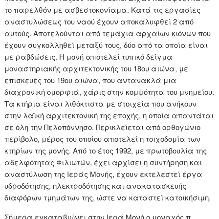
το παρελθόν με ασβεστοκονίαμα. Κατά τις εργασίες
αναστυλώσεως του ναού έχουν αποκαλυφθεί 2 από
αυτούς. Αποτελούνται από τεμάχια αρχαίων κιόνων που
έχουν συγκολληθεί μεταξύ τους, δύο από τα οποία είναι
με ραβδώσεις. Η μονή αποτελεί τυπικό δείγμα
μοναστηριακής αρχιτεκτονικής του 18ου αιώνα, με
επισκευές του 19ου αιώνα, που αντανακλά μια
διαχρονική ομορφιά, χάρις στην κομψότητα του μνημείου.
Τα κτήρια είναι λιθόκτιστα με στοιχεία που ανήκουν
στην λαϊκή αρχιτεκτονική της εποχής, η οποία απαντάται
σε όλη την Πελοπόννησο. Περικλείεται από ορθογώνιο
περίβολο, μέρος του οποίου αποτελεί η τοιχοδομία των
κτηρίων της μονής. Από το έτος 1992, με πρωτοβουλία της
αδελφότητας Φιλιωτών, έχει αρχίσει η συντήρηση και
αναστύλωση της Ιεράς Μονής, έχουν εκτελεστεί έργα
υδροδότησης, ηλεκτροδότησης και ανακατασκευής
διαφόρων τμημάτων της, ώστε να καταστεί κατοικήσιμη.
Σήμερα εγκαταβιώνει στην Ιερά Μονή ο μοναχός π.