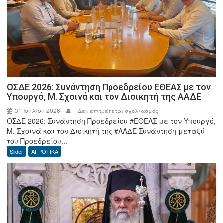
σε
προστατεύει.
ΟΣΔΕ 2026: Συνάντηση Προεδρείου ΕΘΕΑΣ με τον
Υπουργό, Μ. Σχοινά και τον Διοικητή της ΑΑΔΕ
31 Ιουλίου 2026
στο
Δεν επιτρέπεται σχολιασμός
ΟΣΔΕ 2026: Συνάντηση Προεδρείου #ΕΘΕΑΣ με τον Υπουργό,
ΟΣΔΕ
Μ. Σχοινά και τον Διοικητή της #ΑΑΔΕ Συνάντηση μεταξύ
2026:
του Προεδρείου...
Συνάντηση
Slider
ΑΓΡΟΤΙΚΑ
Προεδρείου
ΕΘΕΑΣ
με
τον
Υπουργό,
Μ.
Σχοινά