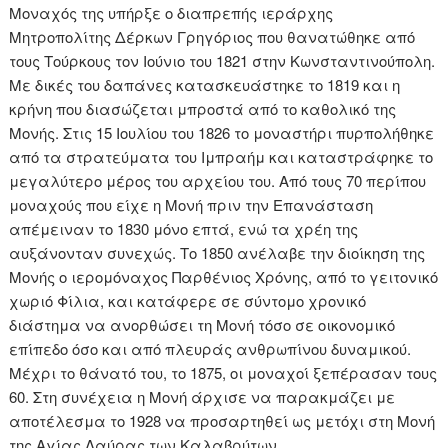
Μοναχός της υπήρξε ο διαπρεπής ιεράρχης
Μητροπολίτης Δέρκων Γρηγόριος που θανατώθηκε από
τους Τούρκους τον Ιούνιο του 1821 στην Κωνσταντινούπολη.
Με δικές του δαπάνες κατασκευάστηκε το 1819 και η
κρήνη που διασώζεται μπροστά από το καθολικό της
Μονής. Στις 15 Ιουλίου του 1826 το μοναστήρι πυρπολήθηκε
από τα στρατεύματα του Ιμπραήμ και καταστράφηκε το
μεγαλύτερο μέρος του αρχείου του. Από τους 70 περίπου
μοναχούς που είχε η Μονή πριν την Επανάσταση
απέμειναν το 1830 μόνο επτά, ενώ τα χρέη της
αυξάνονταν συνεχώς. Το 1850 ανέλαβε την διοίκηση της
Μονής ο ιερομόναχος Παρθένιος Χρόνης, από το γειτονικό
χωριό Φίλια, και κατάφερε σε σύντομο χρονικό
διάστημα να ανορθώσει τη Μονή τόσο σε οικονομικό
επίπεδο όσο και από πλευράς ανθρωπίνου δυναμικού.
Μέχρι το θάνατό του, το 1875, οι μοναχοί ξεπέρασαν τους
60. Στη συνέχεια η Μονή άρχισε να παρακμάζει με
αποτέλεσμα το 1928 να προσαρτηθεί ως μετόχι στη Μονή
της Αγίας Λαύρας των Καλαβρύτων.