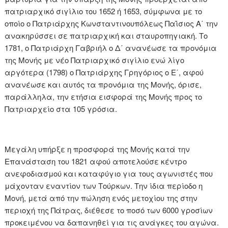
πατριαρχικό σιγίλιο του 1652 ή 1653, σύμφωνα με το
οποίο ο Πατριάρχης Κωνσταντινουπόλεως Παΐσιος Α΄ την
ανακηρύσσει σε πατριαρχική και σταυροπηγιακή. Το
1781, ο Πατριάρχη Γαβριήλ ο Δ΄ ανανέωσε τα προνόμια
της Μονής με νέο Πατριαρχικό σιγίλιο ενώ λίγο
αργότερα (1798) ο Πατριάρχης Γρηγόριος ο Ε΄, αφού
ανανέωσε και αυτός τα προνόμια της Μονής, όρισε,
παράλληλα, την ετήσια εισφορά της Μονής προς το
Πατριαρχείο στα 105 γρόσια.
Μεγάλη υπήρξε η προσφορά της Μονής κατά την
Επανάσταση του 1821 αφού αποτελούσε κέντρο
ανεφοδιασμού και καταφύγιο για τους αγωνιστές που
μάχονταν εναντίον των Τούρκων. Την ίδια περίοδο η
Μονή, μετά από την πώληση ενός μετοχίου της στην
περιοχή της Πάτρας, διέθεσε το ποσό των 6000 γροσίων
προκειμένου να δαπανηθεί για τις ανάγκες του αγώνα.