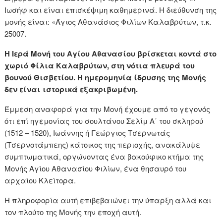
Ιωσήφ και είναι επισκέψιμη καθημερινά. Η διεύθυνση της
μονής είναι: «Άγιος Αθανάσιος Φιλίων Καλαβρύτων, τ.κ.
25007.
Η Ιερά Μονή του Αγίου Αθανασίου βρίσκεται κοντά στο
χωριό Φίλια Καλαβρύτων, στη νότια πλευρά του
βουνού Θισβετίου. Η ημερομηνία ίδρυσης της Μονής
δεν είναι ιστορικά εξακριβωμένη.
Έμμεση αναφορά για την Μονή έχουμε από το γεγονός
ότι επί ηγεμονίας του σουλτάνου Σελίμ Α΄ του σκληρού
(1512 – 1520), Ιωάννης ή Γεώργιος Τσερνωτάς
(Τσερνοτάμπεης) κάτοικος της περιοχής, ανακάλυψε
συμπτωματικά, οργώνοντας ένα βακούφικο κτήμα της
Μονής Αγίου Αθανασίου Φιλίων, ένα θησαυρό του
αρχαίου Κλείτορα.
Η πληροφορία αυτή επιβεβαιώνει την ύπαρξη αλλά και
τον πλούτο της Μονής την εποχή αυτή.