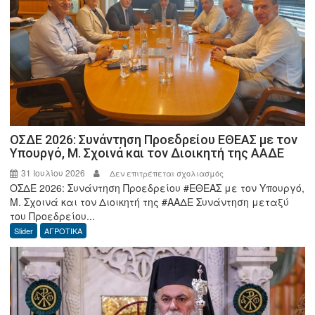
όλα
σε
προστατεύει.
ΟΣΔΕ 2026: Συνάντηση Προεδρείου ΕΘΕΑΣ με τον
Υπουργό, Μ. Σχοινά και τον Διοικητή της ΑΑΔΕ
31 Ιουλίου 2026
στο
Δεν επιτρέπεται σχολιασμός
ΟΣΔΕ 2026: Συνάντηση Προεδρείου #ΕΘΕΑΣ με τον Υπουργό,
ΟΣΔΕ
Μ. Σχοινά και τον Διοικητή της #ΑΑΔΕ Συνάντηση μεταξύ
2026:
του Προεδρείου...
Συνάντηση
Slider
ΑΓΡΟΤΙΚΑ
Προεδρείου
ΕΘΕΑΣ
με
τον
Υπουργό,
Μ.