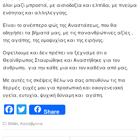
όλοι μαζί μπροστά, με αισιοδοξία και ελπίδα, με πνεύμα
ενότητας και αλληλεγγύης.
Είναι το ανέσπερο φώς της Αναστάσεως, που θα
οδηγήσει τα βήματά μας, με τις πανανθρώπινες αξίες ,
της αγάπης, της ομοψυχίας και της ειρήνης.
Οφείλουμε και δεν πρέπει να ξεχνάμε ότι ο
Θεάνθρωπος Σταυρώθηκε και Αναστήθηκε για τον
άνθρωπο, για την κάθε μια και τον καθένα από μας.
Με αυτές τις σκέψεις θέλω να σας απευθύνω τις πιο
θερμές ευχές μου για προσωπική και οικογενειακή
υγεία, ευτυχία, ψυχική δύναμη και αγάπη.
F
T
Share
a
wi
,
Slider
Καλάβρυτα
c
tt
e
er
Πλοήγηση