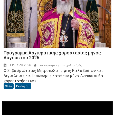
Σχοινά
και
τον
Διοικητή
της
ΑΑΔΕ
Πρόγραμμα Αρχιερατικής χοροστασίας μηνός
Αυγούστου 2026
31 Ιουλίου 2026
στο
Δεν επιτρέπεται σχολιασμός
Ο Σεβασμιώτατος Μητροπολίτης μας Καλαβρύτων και
Πρόγραμμα
Αιγιαλείας κ.κ. Ιερώνυμος κατά τον μήνα Αύγουστο θα
Αρχιερατικής
χοροστατήσει και...
χοροστασίας
Slider
Εκκλησία
μηνός
Αυγούστου
2026
Πρόγραμμα
Αναπαραγωγής
Βίντεο