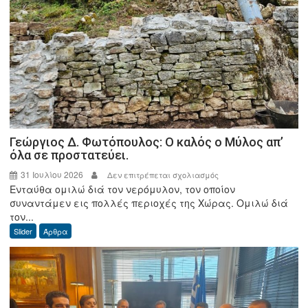
Γεώργιος Δ. Φωτόπουλος: Ο καλός ο Μύλος απ’
όλα σε προστατεύει.
31 Ιουλίου 2026
στο
Δεν επιτρέπεται σχολιασμός
Ενταύθα ομιλώ διά τον νερόμυλον, τον οποίον
Γεώργιος
συναντάμεν εις πολλές περιοχές της Χώρας. Ομιλώ διά
Δ.
τον...
Φωτόπουλος:
Slider
Άρθρα
Ο
καλός
ο
Μύλος
απ’