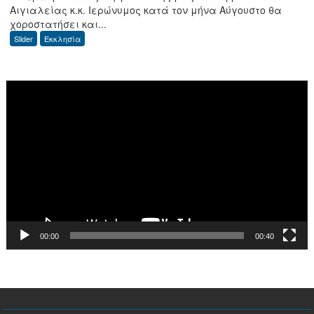
Αιγιαλείας κ.κ. Ιερώνυμος κατά τον μήνα Αύγουστο θα
Αρχιερατικής
χοροστατήσει και...
χοροστασίας
Slider
Εκκλησία
μηνός
Αυγούστου
2026
Πρόγραμμα
Αναπαραγωγής
Βίντεο
00:00
00:40