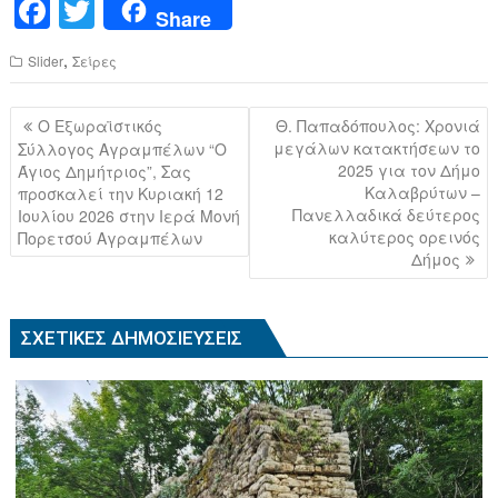
F
T
Share
a
wi
,
Slider
Σείρες
c
tt
e
er
Πλοήγηση
Ο Εξωραϊστικός
Θ. Παπαδόπουλος: Χρονιά
b
άρθρων
μεγάλων κατακτήσεων το
Σύλλογος Αγραμπέλων “Ο
2025 για τον Δήμο
Άγιος Δημήτριος”, Σας
o
Καλαβρύτων –
προσκαλεί την Κυριακή 12
o
Πανελλαδικά δεύτερος
Ιουλίου 2026 στην Ιερά Μονή
καλύτερος ορεινός
Πορετσού Αγραμπέλων
k
Δήμος
ΣΧΕΤΙΚΈΣ ΔΗΜΟΣΙΕΎΣΕΙΣ