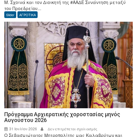
Μ. Σχοινά και τον Διοικητή της #ΑΑΔΕ Συνάντηση μεταξύ
2026:
του Προεδρείου...
Συνάντηση
Slider
ΑΓΡΟΤΙΚΑ
Προεδρείου
ΕΘΕΑΣ
με
τον
Υπουργό,
Μ.
Σχοινά
και
τον
Διοικητή
της
ΑΑΔΕ
Πρόγραμμα Αρχιερατικής χοροστασίας μηνός
Αυγούστου 2026
31 Ιουλίου 2026
στο
Δεν επιτρέπεται σχολιασμός
Ο Σεβασμιώτατος Μητροπολίτης μας Καλαβρύτων και
Πρόγραμμα