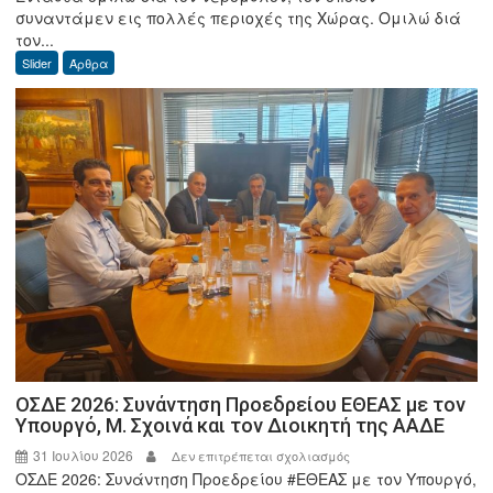
συναντάμεν εις πολλές περιοχές της Χώρας. Ομιλώ διά
Δ.
τον...
Φωτόπουλος:
Slider
Άρθρα
Ο
καλός
ο
Μύλος
απ’
όλα
σε
προστατεύει.
ΟΣΔΕ 2026: Συνάντηση Προεδρείου ΕΘΕΑΣ με τον
Υπουργό, Μ. Σχοινά και τον Διοικητή της ΑΑΔΕ
31 Ιουλίου 2026
στο
Δεν επιτρέπεται σχολιασμός
ΟΣΔΕ 2026: Συνάντηση Προεδρείου #ΕΘΕΑΣ με τον Υπουργό,
ΟΣΔΕ