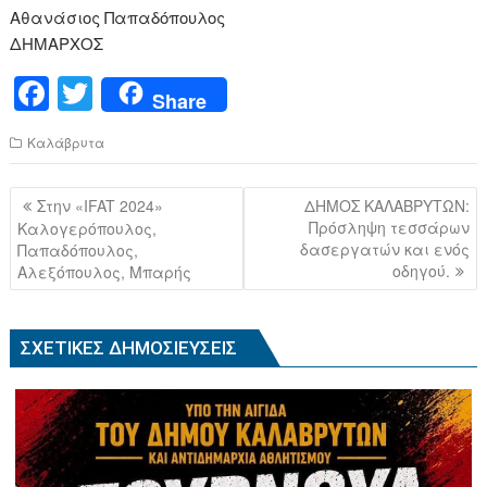
Αθανάσιος Παπαδόπουλος
ΔΗΜΑΡΧΟΣ
F
T
Share
a
wi
Καλάβρυτα
c
tt
e
er
Πλοήγηση
Στην «IFAT 2024»
ΔΗΜΟΣ ΚΑΛΑΒΡΥΤΩΝ:
b
άρθρων
Πρόσληψη τεσσάρων
Καλογερόπουλος,
δασεργατών και ενός
Παπαδόπουλος,
o
οδηγού.
Αλεξόπουλος, Μπαρής
o
k
ΣΧΕΤΙΚΈΣ ΔΗΜΟΣΙΕΎΣΕΙΣ