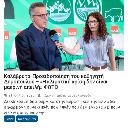
Stratego
2026»
που
θα
διεξαχθεί
στο
Leiden
της
Ολλανδίας
Καλάβρυτα: Προειδοποίηση του καθηγητή
Δημόπουλου – «Η κλιματική κρίση δεν είναι
μακρινή απειλή» ΦΩΤΟ
21 Ιουλίου 2026
στο
Δεν επιτρέπεται σχολιασμός
Διεκδικούμε δημιουργικά στην Ευρώπη και την Ελλάδα
Καλάβρυτα:
εφαρμογή συνεκτικών πολιτικών που δεν εγκαταλείπουν
Προειδοποίηση
αλλά ενισχύουν την...
του
Slider
Καλάβρυτα
καθηγητή
Δημόπουλου