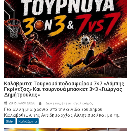
Καλάβρυτα: Τουρνουά ποδοσφαίρου 7×7 «Λάμπης
Γκρίντζος» Και τουρνουά μπάσκετ 3×3 «Γιώργος
Δημήτρουλας»
28 Ιουλίου 2026
στο
Δεν επιτρέπεται σχολιασμός
Για άλλη μια χρονιά υπό την αιγίδα του Δήμου
Καλάβρυτα:
Καλαβρύτων, της Αντιδημαρχίας Αθλητισμού και με τη...
Τουρνουά
Slider
Καλάβρυτα
ποδοσφαίρου
7×7