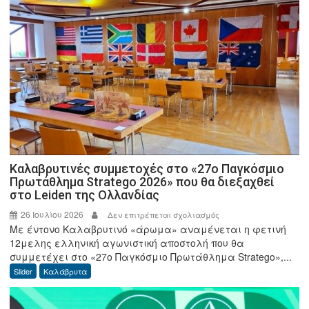
«Λάμπης
Γκρίντζος»
Και
τουρνουά
μπάσκετ
3×3
«Γιώργος
Δημήτρουλας»
Καλαβρυτινές συμμετοχές στο «27ο Παγκόσμιο
Πρωτάθλημα Stratego 2026» που θα διεξαχθεί
στο Leiden της Ολλανδίας
26 Ιουλίου 2026
στο
Δεν επιτρέπεται σχολιασμός
Με έντονο Καλαβρυτινό «άρωμα» αναμένεται η φετινή
Καλαβρυτινές
12μελης ελληνική αγωνιστική αποστολή που θα
συμμετοχές
συμμετέχει στο «27ο Παγκόσμιο Πρωτάθλημα Stratego»,...
στο
Slider
Καλάβρυτα
«27ο
Παγκόσμιο
Πρωτάθλημα