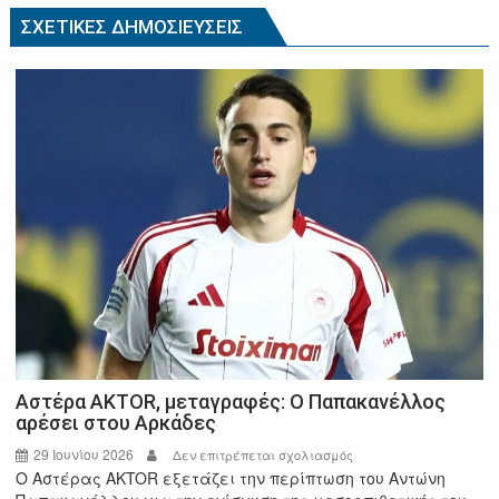
k
ΣΧΕΤΙΚΈΣ ΔΗΜΟΣΙΕΎΣΕΙΣ
Αστέρα AKTOR, μεταγραφές: Ο Παπακανέλλος
αρέσει στου Αρκάδες
29 Ιουνίου 2026
στο
Δεν επιτρέπεται σχολιασμός
Ο Αστέρας AKTOR εξετάζει την περίπτωση του Αντώνη
Αστέρα