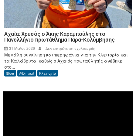
2026
Αχαΐα: Χρυσός ο Άκης Καραμπούλης στο
Πανελλήνιο πρωτάθλημα Παρα-Κολύμβησης
31 Μαΐου 2026
στο
Δεν επιτρέπεται σχολιασμός
Μεγάλη συγκίνηση και περηφάνια για την Κλειτορία και
Αχαΐα:
τα Καλάβρυτα, καθώς ο Αχαιός πρωταθλητής ανέβηκε
Χρυσός
στο...
ο
Slider
Αθλητικά
Κλειτορία
Άκης
Καραμπούλης
στο
Πρόγραμμα
Πανελλήνιο
Αναπαραγωγής
πρωτάθλημα
Βίντεο
Παρα-
Κολύμβησης