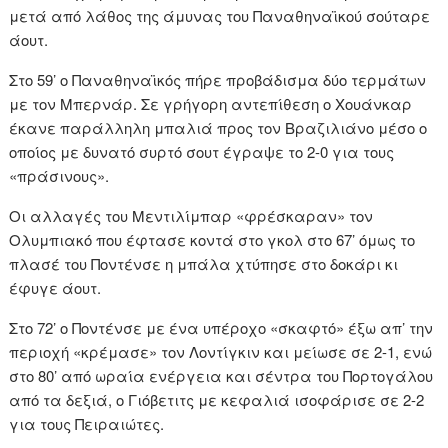
μετά από λάθος της άμυνας του Παναθηναϊκού σούταρε
άουτ.
Στο 59’ ο Παναθηναϊκός πήρε προβάδισμα δύο τερμάτων
με τον Μπερνάρ. Σε γρήγορη αντεπίθεση ο Χουάνκαρ
έκανε παράλληλη μπαλιά προς τον Βραζιλιάνο μέσο ο
οποίος με δυνατό συρτό σουτ έγραψε το 2-0 για τους
«πράσινους».
Οι αλλαγές του Μεντιλίμπαρ «φρέσκαραν» τον
Ολυμπιακό που έφτασε κοντά στο γκολ στο 67’ όμως το
πλασέ του Ποντένσε η μπάλα χτύπησε στο δοκάρι κι
έφυγε άουτ.
Στο 72’ ο Ποντένσε με ένα υπέροχο «σκαφτό» έξω απ’ την
περιοχή «κρέμασε» τον Λοντίγκιν και μείωσε σε 2-1, ενώ
στο 80’ από ωραία ενέργεια και σέντρα του Πορτογάλου
από τα δεξιά, ο Γιόβετιτς με κεφαλιά ισοφάρισε σε 2-2
για τους Πειραιώτες.