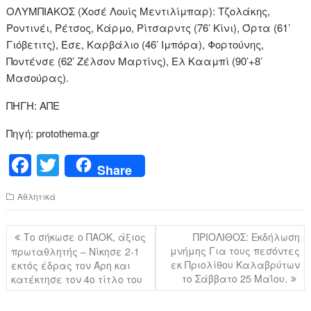
ΟΛΥΜΠΙΑΚΟΣ (Χοσέ Λουίς Μεντιλίμπαρ): Τζολάκης,
Ροντινέι, Ρέτσος, Κάρμο, Ρίτσαρντς (76’ Κίνι), Όρτα (61’
Γιόβετιτς), Έσε, Καρβάλιο (46’ Ιμπόρα), Φορτούνης,
Ποντένσε (62’ Ζέλσον Μαρτίνς), Ελ Κααμπί (90’+8’
Μασούρας).
ΠΗΓΗ: ΑΠΕ
Πηγή: protothema.gr
F
T
Share
a
wi
Αθλητικά
c
tt
e
er
Πλοήγηση
Το σήκωσε ο ΠΑΟΚ, άξιος
ΠΡΙΟΛΙΘΟΣ: Εκδήλωση
b
άρθρων
μνήμης Για τους πεσόντες
πρωταθλητής – Νίκησε 2-1
εκ Πριολίθου Καλαβρύτων
εκτός έδρας τον Άρη και
o
το Σάββατο 25 Μαΐου.
κατέκτησε τον 4ο τίτλο του
o