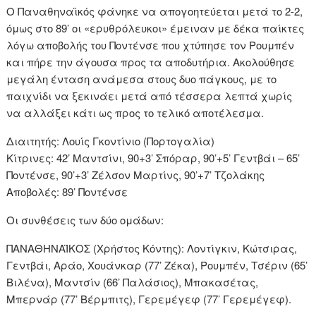
Ο Παναθηναϊκός φάνηκε να απογοητεύεται μετά το 2-2,
όμως στο 89’ οι «ερυθρόλευκοι» έμειναν με δέκα παίκτες
λόγω αποβολής του Ποντένσε που χτύπησε τον Ρουμπέν
και πήρε την άγουσα προς τα αποδυτήρια. Ακολούθησε
μεγάλη ένταση ανάμεσα στους δυο πάγκους, με το
παιχνίδι να ξεκινάει μετά από τέσσερα λεπτά χωρίς
να αλλάξει κάτι ως προς το τελικό αποτέλεσμα.
Διαιτητής: Λουίς Γκοντίνιο (Πορτογαλία)
Κίτρινες: 42’ Μαντσίνι, 90+3’ Σπόραρ, 90’+5’ Γεντβάι – 65’
Ποντένσε, 90’+3’ Ζέλσον Μαρτίνς, 90’+7’ Τζολάκης
Αποβολές: 89’ Ποντένσε
Οι συνθέσεις των δύο ομάδων:
ΠΑΝΑΘΗΝΑΪΚΟΣ (Χρήστος Κόντης): Λοντίγκιν, Κώτσιρας,
Γεντβάι, Αράο, Χουάνκαρ (77’ Ζέκα), Ρουμπέν, Τσέριν (65’
Βιλένα), Μαντσίν (66’ Παλάσιος), Μπακασέτας,
Μπερνάρ (77’ Βέρμπιτς), Γερεμέγεφ (77’ Γερεμέγεφ).