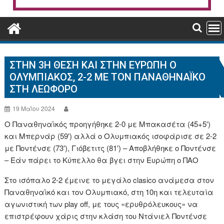
ΣΤΗΝ 3Η ΘΈΣΗ ΚΑΙ ΣΤΗΝ ΕΥΡΏΠΗ Ο
ΟΛΥΜΠΙΑΚΌΣ, 2-2 ΜΕ ΤΟΝ ΠΑΝΑΘΗΝΑΪΚΌ
ΣΤΗ ΛΕΩΦΌΡΟ
19 Μαΐου 2024
Ο Παναθηναϊκός προηγήθηκε 2-0 με Μπακασέτα (45+5′)
και Μπερνάρ (59′) αλλά ο Ολυμπιακός ισοφάρισε σε 2-2
με Ποντένσε (73′), Γιόβετιτς (81′) – Αποβλήθηκε ο Ποντένσε
– Εάν πάρει το Κύπελλο θα βγει στην Ευρώπη ο ΠΑΟ
Στο ισόπαλο 2-2 έμεινε το μεγάλο clasico ανάμεσα στον
Παναθηναϊκό και τον Ολυμπιακό, στη 10η και τελευταία
αγωνιστική των play off, με τους «ερυθρόλευκους» να
επιστρέφουν χάρις στην κλάση του Ντάνιελ Ποντένσε