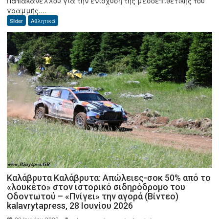
Παπακανέλλου για την ενίσχυση της μεσοεπιθετικής του
AKTOR,
γραμμής....
μεταγραφές:
Slider
Αθλητικά
Ο
Παπακανέλλος
αρέσει
στου
Αρκάδες
Καλάβρυτα Καλάβρυτα: Απώλειες-σοκ 50% από το
«λουκέτο» στον ιστορικό σιδηρόδρομο του
Οδοντωτού – «Πνίγει» την αγορά (Βίντεο)
kalavrytapress, 28 Ιουνίου 2026