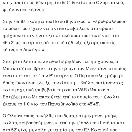
να χτυπάει με δύναμη στο δεξί δοκάρι του Ολυμπιακού,
φεύγοντας κόρνερ.
Στην επιθετικότητα του Παναθηναϊκού, οι «ερυθρόλευκοι»
το μόνο που είχαν να αντιπαραβάλουν στο πρώτο
ημίχρονο ήταν ένα εξαιρετικό σουτ του Ποντένσε στο
45’+2’ με το αριστερό το οποίο έδιωξε εξαιρετικά σε
κόρνερ ο Λοντίγκιν.
Στο τρίτο λεπτό των καθυστερήσεων του ημιχρόνου, ο
Μπακασέτας βρήκε στην περιοχή τον Μαντσίνι, ο οποίος
ανατράπηκε απ’ τον Ρίτσαρντς. Ο Πορτογάλος ρέφερι
Λουίς Γκοντίνιο έδειξε την άσπρη… βούλα, παίρνοντας
και τη σχετική επιβεβαίωση απ’ το VAR (Μπρούνο
Εστέβες) κι ο Μπακασέτας απ’ το σημείο του πέναλτι
έκανε το 1-0 για τον Παναθηναϊκό στο 45’+5’.
Ο Ολυμπιακός συνήλθε στο δεύτερο ημίχρονο, μπήκε
καλύτερα βοηθούμενος κι απ’ την είσοδο του Ιμπόρα και
στο 52’ είχε μεγάλη ευκαιρία με τον Ελ Κααμπί που