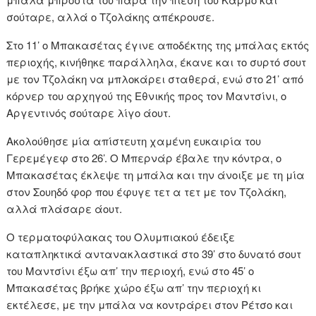
σούταρε, αλλά ο Τζολάκης απέκρουσε.
Στο 11’ ο Μπακασέτας έγινε αποδέκτης της μπάλας εκτός
περιοχής, κινήθηκε παράλληλα, έκανε και το συρτό σουτ
με τον Τζολάκη να μπλοκάρει σταθερά, ενώ στο 21’ από
κόρνερ του αρχηγού της Εθνικής προς τον Μαντσίνι, ο
Αργεντινός σούταρε λίγο άουτ.
Ακολούθησε μία απίστευτη χαμένη ευκαιρία του
Γερεμέγεφ στο 26’. Ο Μπερνάρ έβαλε την κόντρα, ο
Μπακασέτας έκλεψε τη μπάλα και την άνοιξε με τη μία
στον Σουηδό φορ που έφυγε τετ α τετ με τον Τζολάκη,
αλλά πλάσαρε άουτ.
Ο τερματοφύλακας του Ολυμπιακού έδειξε
καταπληκτικά αντανακλαστικά στο 39’ στο δυνατό σουτ
του Μαντσίνι έξω απ’ την περιοχή, ενώ στο 45’ ο
Μπακασέτας βρήκε χώρο έξω απ’ την περιοχή κι
εκτέλεσε, με την μπάλα να κοντράρει στον Ρέτσο και