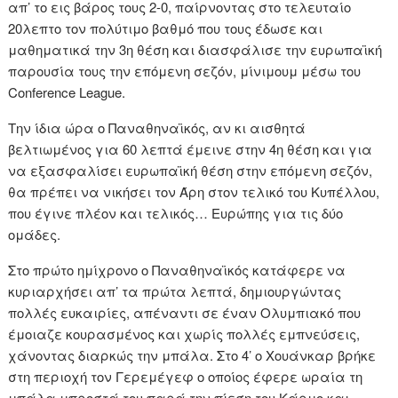
απ’ το εις βάρος τους 2-0, παίρνοντας στο τελευταίο
20λεπτο τον πολύτιμο βαθμό που τους έδωσε και
μαθηματικά την 3η θέση και διασφάλισε την ευρωπαϊκή
παρουσία τους την επόμενη σεζόν, μίνιμουμ μέσω του
Conference League.
Την ίδια ώρα ο Παναθηναϊκός, αν κι αισθητά
βελτιωμένος για 60 λεπτά έμεινε στην 4η θέση και για
να εξασφαλίσει ευρωπαϊκή θέση στην επόμενη σεζόν,
θα πρέπει να νικήσει τον Άρη στον τελικό του Κυπέλλου,
που έγινε πλέον και τελικός… Ευρώπης για τις δύο
ομάδες.
Στο πρώτο ημίχρονο ο Παναθηναϊκός κατάφερε να
κυριαρχήσει απ’ τα πρώτα λεπτά, δημιουργώντας
πολλές ευκαιρίες, απέναντι σε έναν Ολυμπιακό που
έμοιαζε κουρασμένος και χωρίς πολλές εμπνεύσεις,
χάνοντας διαρκώς την μπάλα. Στο 4’ ο Χουάνκαρ βρήκε
στη περιοχή τον Γερεμέγεφ ο οποίος έφερε ωραία τη
μπάλα μπροστά του παρά την πίεση του Κάρμο και