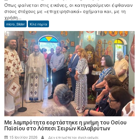
Όπως φαίνεται στις εικόνες, οι κατηγορούμενοι έφθαναν
Κλειτορία:
στους στόχους με «επιχειρησιακά» οχήματα και, με τη
Εξιχνιάστηκε
χρήση...
η
micro_Slider
Κλειτορία
ανατίναξη
του
ΑΤΜ
στην
Κλειτορία
–
Στα
χέρια
της
ΕΛ.ΑΣ.
ο
φερόμενος
αρχηγός
της
επικίνδυνης
Με λαμπρότητα εορτάστηκε η μνήμη του Οσίου
Παϊσίου στο Λόπεσι Σειρών Καλαβρύτων
συμμορίας
15 Ιουλίου 2026
στο
Δεν επιτρέπεται σχολιασμός