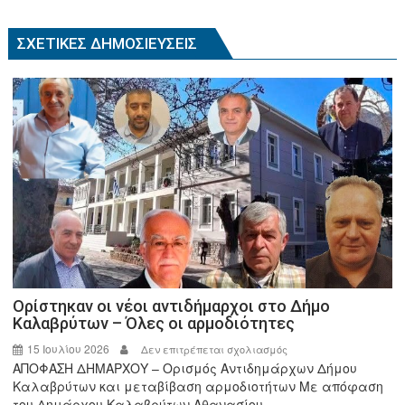
k
ΣΧΕΤΙΚΈΣ ΔΗΜΟΣΙΕΎΣΕΙΣ
Ορίστηκαν οι νέοι αντιδήμαρχοι στο Δήμο
Καλαβρύτων – Όλες οι αρμοδιότητες
15 Ιουλίου 2026
στο
Δεν επιτρέπεται σχολιασμός
ΑΠΟΦΑΣΗ ΔΗΜΑΡΧΟΥ – Ορισμός Αντιδημάρχων Δήμου
Ορίστηκαν
Καλαβρύτων και μεταβίβαση αρμοδιοτήτων Με απόφαση
οι
του Δημάρχου Καλαβρύτων Αθανασίου...