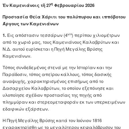
η
Ἐν Καμενιάνοις τῆ 27
Φεβρουαρίου 2026
Προστασία Θεία Χάριτι του πολύπυρου και ιππόβοτου
Άργους των Καμενιάνων
ων
1.
Εις απόστασιν τεσσάρων (4
) περίπου χιλιομέτρων
από το χωριό μας, τους Καμενιάνους Καλαβρύτων και
Ν.Δ. αυτού ευρίσκεται η Πηγή Μεγάλης Βρύσης
Καμενιάνων.
Τόπος συνδεδεμένος στενά με την Ιστορίαν και την
Παράδοσιν, τόπος απείρου κάλλους, τόπος δασικής
αναψυχής, χαρακτηρισμένος επισήμως από το
Δασαρχείον Καλαβρύτων, το οποίον εξεπόνησε και
υλοποίησε σχέδιον προστασίας της πηγής από
πλημμύραν και στερεομεταφοράν εκ των υπερκειμένων
εδαφικών εξάρσεων.
Η Πηγή Μεγάλης Βρύσης κατά τον Ιούνιον 1816
εχαρακτηρίσθη ως το μεγαλύτερον κεφαλόβρυσον του