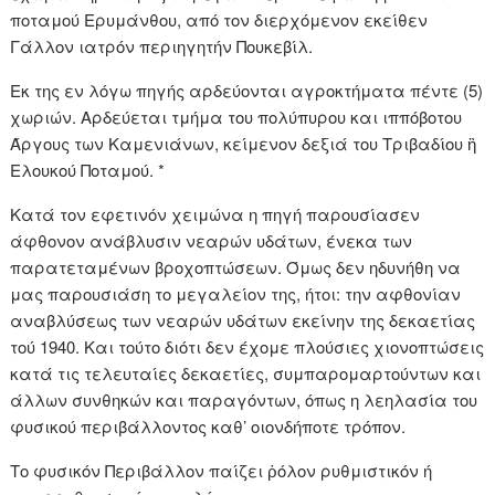
ποταμού Ερυμάνθου, από τον διερχόμενον εκείθεν
Γάλλον ιατρόν περιηγητήν Πουκεβίλ.
Εκ της εν λόγω πηγής αρδεύονται αγροκτήματα πέντε (5)
χωριών. Αρδεύεται τμήμα του πολύπυρου και ιππόβοτου
Άργους των Καμενιάνων, κείμενον δεξιά του Τριβαδίου ἢ
Ελουκού Ποταμού. *
Κατά τον εφετινόν χειμώνα η πηγή παρουσίασεν
άφθονον ανάβλυσιν νεαρών υδάτων, ένεκα των
παρατεταμένων βροχοπτώσεων. Όμως δεν ηδυνήθη να
μας παρουσιάση το μεγαλείον της, ήτοι: την αφθονίαν
αναβλύσεως των νεαρών υδάτων εκείνην της δεκαετίας
τού 1940. Και τούτο διότι δεν έχομε πλούσιες χιονοπτώσεις
κατά τις τελευταίες δεκαετίες, συμπαρομαρτούντων και
άλλων συνθηκών και παραγόντων, όπως η λεηλασία του
φυσικού περιβάλλοντος καθ’ οιονδήποτε τρόπον.
Το φυσικόν Περιβάλλον παίζει ῥόλον ρυθμιστικόν ή