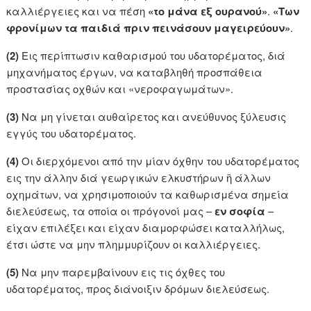
καλλιέργειες και να πέση
«το μάνα εξ ουρανού»
.
«Των
φρονίμων τα παιδιά πριν πεινάσουν μαγειρεύουν»
.
(2)
Εις περίπτωσιν καθαρισμού του υδατορέματος, διά
μηχανήματος έργων, να καταβληθή προσπάθεια
προστασίας οχθών και «νεροφαγωμάτων».
(3)
Να μη γίνεται αυθαίρετος και ανεύθυνος ξύλευσις
εγγύς του υδατορέματος.
(4)
Οι διερχόμενοι από την μίαν όχθην του υδατορέματος
εις την άλλην διά γεωργικών ελκυστήρων ἢ άλλων
οχημάτων, να χρησιμοποιούν τα καθωρισμένα σημεία
διελεύσεως, τα οποία οι πρόγονοί μας –
εν σοφία
–
είχαν επιλέξει και είχαν διαμορφώσει καταλλήλως,
έτσι ώστε να μην πλημμυρίζουν οι καλλιέργειες.
(5)
Να μην παρεμβαίνουν εις τις όχθες του
υδατορέματος, προς διάνοιξιν δρόμων διελεύσεως.