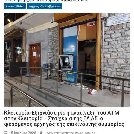
νέοι
micro_Slider
Δήμος Καλαβρύτων
αντιδήμαρχοι
στο
Δήμο
Καλαβρύτων
–
Όλες
οι
αρμοδιότητες
Κλειτορία: Εξιχνιάστηκε η ανατίναξη του ΑΤΜ
στην Κλειτορία – Στα χέρια της ΕΛ.ΑΣ. ο
φερόμενος αρχηγός της επικίνδυνης συμμορίας
15 Ιουλίου 2026
στο
Δεν επιτρέπεται σχολιασμός