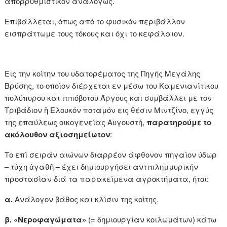
απορρυθμιστικόν αναλόγως.
Επιβάλλεται, όπως από το φυσικόν περιβάλλον
εισπράττωμε τους τόκους και όχι το κεφάλαιον.
Εις την κοίτην του υδατορέματος της Πηγής Μεγάλης
Βρύσης, το οποίον διέρχεται εν μέσω του Καμενιανίτικου
πολύπυρου και ιππόβοτου Άργους και συμβάλλει με τον
Τριβάδιον ἢ Ελουκόν ποταμόν εις θέσιν Μιντζίνο, εγγύς
της επαύλεως οικογενείας Αυγουστή,
παρατηρούμε το
ακόλουθον αξιοσημείωτον
:
Το επί σειράν αιώνων διαρρέον άφθονον πηγαίον ύδωρ
– τύχη ἀγαθῆ – έχει δημιουργήσει αντιπλημμυρικήν
προστασίαν διά τα παρακείμενα αγροκτήματα, ήτοι:
α.
Ανάλογον βάθος και κλίσιν της κοίτης.
β.
«Νεροφαγώματα»
(= δημιουργίαν κοιλωμάτων) κάτω