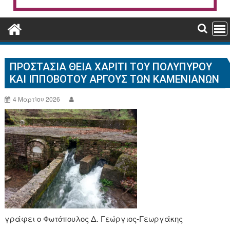
ΠΡΟΣΤΑΣΊΑ ΘΕΊΑ ΧΆΡΙΤΙ ΤΟΥ ΠΟΛΎΠΥΡΟΥ
ΚΑΙ ΙΠΠΌΒΟΤΟΥ ΆΡΓΟΥΣ ΤΩΝ ΚΑΜΕΝΙΆΝΩΝ
4 Μαρτίου 2026
γράφει ο Φωτόπουλος Δ. Γεώργιος-Γεωργάκης