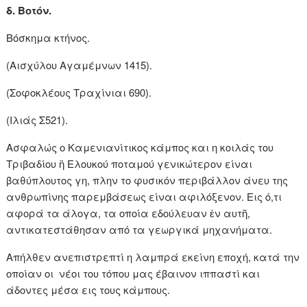
δ. Βοτόν.
Βόσκημα κτήνος.
(Αισχύλου Αγαμέμνων 1415).
(Σοφοκλέους Τραχίνιαι 690).
(Ιλιάς Σ521).
Ασφαλώς ο Καμενιανίτικος κάμπος και η κοιλάς του
Τριβαδίου ἢ Ελουκού ποταμού γενικώτερον είναι
βαθύπλουτος γη, πλην το φυσικόν περιβάλλον άνευ της
ανθρωπίνης παρεμβάσεως είναι αφιλόξενον. Εις ό,τι
αφορά τα άλογα, τα οποία εδούλευαν ἐν αυτῆ,
αντικατεστάθησαν από τα γεωργικά μηχανήματα.
Απήλθεν ανεπιστρεπτί η λαμπρά εκείνη εποχή, κατά την
οποίαν οι νέοι του τόπου μας έβαινον ιππαστί και
άδοντες μέσα εις τους κάμπους.