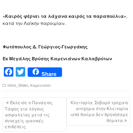
«Καιρός φέρνει τα λάχανα καιρός τα παραπούλια»
,
κατά την Λαϊκήν παροιμίαν.
Φωτόπουλος Δ. Γεώργιος-Γεωργάκης
Εκ Μεγάλης Βρύσης Καμενιάνων Καλαβρύτων
F
T
Share
a
wi
,
micro_Slider
Καμενιάνοι
c
tt
e
er
Πλοήγηση
Έκλεισε ο Πανάγιος
Κλειτορία: Σοβαρό τροχαίο
b
άρθρων
ατύχημα στην Κλειτορία
Τάφος για λόγους
-από θαύμα δεν θρηνήσαμε
ασφαλείας μετά τις
o
θύματα
συνεχείς ιρανικές
o
επιθέσεις