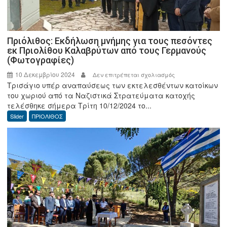
για
τον
Εύελπι
Πέτρο
Πριόλιθος: Εκδήλωση μνήμης για τους πεσόντες
Νικ.
εκ Πριολίθου Καλαβρύτων από τους Γερμανούς
Κωστόπουλο.
(Φωτογραφίες)
10 Δεκεμβρίου 2024
στο
Δεν επιτρέπεται σχολιασμός
Τρισάγιο υπέρ αναπαύσεως των εκτελεσθέντων κατοίκων
Πριόλιθος:
του χωριού από τα Ναζιστικά Στρατεύματα κατοχής
Εκδήλωση
τελέσθηκε σήμερα Τρίτη 10/12/2024 το...
μνήμης
Slider
ΠΡΙΟΛΙΘΟΣ
για
τους
πεσόντες
εκ
Πριολίθου
Καλαβρύτων
από
τους
Γερμανούς
(Φωτογραφίες)