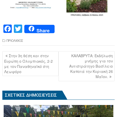
F
T
Share
a
wi
ΠΡΙΟΛΙΘΟΣ
c
tt
e
er
Πλοήγηση
Στην 3η θέση και στην
ΚΑΛΑΒΡΥΤΑ: Εκδήλωση
b
άρθρων
μνήμης για τον
Ευρώπη ο Ολυμπιακός, 2-2
Αντιστράτηγο Βασίλειο
με τον Παναθηναϊκό στη
o
Καποτά την Κυριακή 26
Λεωφόρο
o
Μαΐου.
k
ΣΧΕΤΙΚΈΣ ΔΗΜΟΣΙΕΎΣΕΙΣ