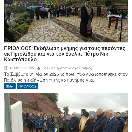
ΠΡΙΟΛΙΘΟΣ: Εκδήλωση μνήμης για τους πεσόντες
εκ Πριολίθου και για τον Εύελπι Πέτρο Νικ.
Κωστόπουλο.
31 Μαΐου 2025
στο
Δεν επιτρέπεται σχολιασμός
Το Σάββατο 31 Μαΐου 2025 το πρωί πραγματοποιήθηκε στον
ΠΡΙΟΛΙΘΟΣ:
Πριόλιθο η εκδήλωση τιμής και μνήμης για...
Εκδήλωση
Slider
ΠΡΙΟΛΙΘΟΣ
μνήμης
για
τους
πεσόντες
εκ
Πριολίθου
και