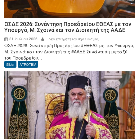
ΟΣΔΕ 2026: Συνάντηση Προεδρείου ΕΘΕΑΣ με τον
Υπουργό, Μ. Σχοινά και τον Διοικητή της ΑΑΔΕ
31 Ιουλίου 2026
στο
Δεν επιτρέπεται σχολιασμός
ΟΣΔΕ 2026: Συνάντηση Προεδρείου #ΕΘΕΑΣ με τον Υπουργό,
ΟΣΔΕ
Μ. Σχοινά και τον Διοικητή της #ΑΑΔΕ Συνάντηση μεταξύ
2026:
του Προεδρείου...
Συνάντηση
Slider
ΑΓΡΟΤΙΚΑ
Προεδρείου
ΕΘΕΑΣ
με
τον
Υπουργό,
Μ.
Σχοινά
και
τον
Διοικητή
της