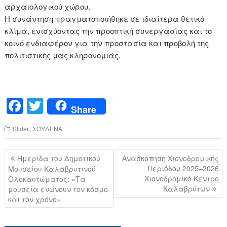
αρχαιολογικού χώρου.
Η συνάντηση πραγματοποιήθηκε σε ιδιαίτερα θετικό
κλίμα, ενισχύοντας την προοπτική συνεργασίας και το
κοινό ενδιαφέρον για την προστασία και προβολή της
πολιτιστικής μας κληρονομιάς.
F
T
Share
a
wi
,
Slider
ΣΟΥΔΕΝΑ
c
tt
e
er
Πλοήγηση
Ημερίδα του Δημοτικού
Ανασκόπηση Χιονοδρομικής
b
άρθρων
Περιόδου 2025–2026
Μουσείου Καλαβρυτινού
Χιονοδρομικό Κέντρο
Ολοκαυτώματος: «Τα
o
Καλαβρύτων
μουσεία ενώνουν τον κόσμο
o
και τον χρόνο»
k