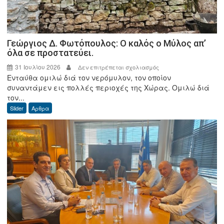
Γεώργιος Δ. Φωτόπουλος: Ο καλός ο Μύλος απ’
όλα σε προστατεύει.
31 Ιουλίου 2026
στο
Δεν επιτρέπεται σχολιασμός
Ενταύθα ομιλώ διά τον νερόμυλον, τον οποίον
Γεώργιος
συναντάμεν εις πολλές περιοχές της Χώρας. Ομιλώ διά
Δ.
τον...
Φωτόπουλος:
Slider
Άρθρα
Ο
καλός
ο
Μύλος
απ’
όλα
σε
προστατεύει.