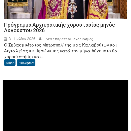
ΑΑΔΕ
Πρόγραμμα Αρχιερατικής χοροστασίας μηνός
Αυγούστου 2026
31 Ιουλίου 2026
στο
Δεν επιτρέπεται σχολιασμός
Ο Σεβασμιώτατος Μητροπολίτης μας Καλαβρύτων και
Πρόγραμμα
Αιγιαλείας κ.κ. Ιερώνυμος κατά τον μήνα Αύγουστο θα
Αρχιερατικής
χοροστατήσει και...
χοροστασίας
Slider
Εκκλησία
μηνός
Αυγούστου
2026
Πρόγραμμα
Αναπαραγωγής
Βίντεο