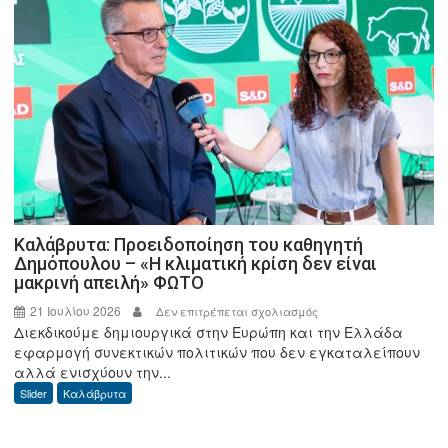
2026»
που
θα
διεξαχθεί
στο
Leiden
της
Ολλανδίας
Καλάβρυτα: Προειδοποίηση του καθηγητή
Δημόπουλου – «Η κλιματική κρίση δεν είναι
μακρινή απειλή» ΦΩΤΟ
21 Ιουλίου 2026
στο
Δεν επιτρέπεται σχολιασμός
Διεκδικούμε δημιουργικά στην Ευρώπη και την Ελλάδα
Καλάβρυτα:
εφαρμογή συνεκτικών πολιτικών που δεν εγκαταλείπουν
Προειδοποίηση
αλλά ενισχύουν την...
του
Slider
Καλάβρυτα
καθηγητή
Δημόπουλου
–