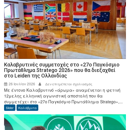
Γκρίντζος»
Και
τουρνουά
μπάσκετ
3×3
«Γιώργος
Δημήτρουλας»
Καλαβρυτινές συμμετοχές στο «27ο Παγκόσμιο
Πρωτάθλημα Stratego 2026» που θα διεξαχθεί
στο Leiden της Ολλανδίας
26 Ιουλίου 2026
στο
Δεν επιτρέπεται σχολιασμός
Με έντονο Καλαβρυτινό «άρωμα» αναμένεται η φετινή
Καλαβρυτινές
12μελης ελληνική αγωνιστική αποστολή που θα
συμμετοχές
συμμετέχει στο «27ο Παγκόσμιο Πρωτάθλημα Stratego»,...
στο
Slider
Καλάβρυτα
«27ο
Παγκόσμιο
Πρωτάθλημα
Stratego