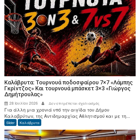
Καλάβρυτα: Τουρνουά ποδοσφαίρου 7×7 «Λάμπης
Γκρίντζος» Και τουρνουά μπάσκετ 3×3 «Γιώργος
Δημήτρουλας»
28 Ιουλίου 2026
στο
Δεν επιτρέπεται σχολιασμός
Για άλλη μια χρονιά υπό την αιγίδα του Δήμου
Καλάβρυτα:
Καλαβρύτων, της Αντιδημαρχίας Αθλητισμού και με τη...
Τουρνουά
Slider
Καλάβρυτα
ποδοσφαίρου
7×7
«Λάμπης