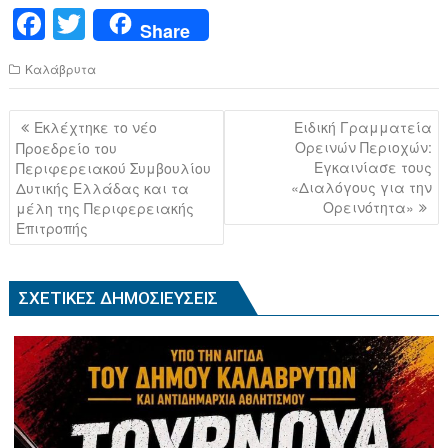
F
T
Share
a
wi
Καλάβρυτα
c
tt
e
er
Πλοήγηση
Εκλέχτηκε το νέο
Ειδική Γραμματεία
b
άρθρων
Ορεινών Περιοχών:
Προεδρείο του
Εγκαινίασε τους
Περιφερειακού Συμβουλίου
o
«Διαλόγους για την
Δυτικής Ελλάδας και τα
o
Ορεινότητα»
μέλη της Περιφερειακής
Επιτροπής
k
ΣΧΕΤΙΚΈΣ ΔΗΜΟΣΙΕΎΣΕΙΣ