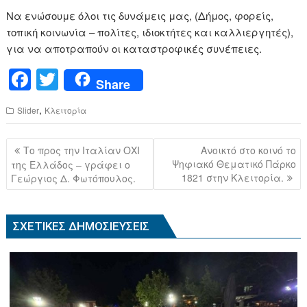
Να ενώσουμε όλοι τις δυνάμεις μας, (Δήμος, φορείς,
τοπική κοινωνία – πολίτες, ιδιοκτήτες και καλλιεργητές),
για να αποτραπούν οι καταστροφικές συνέπειες.
F
T
Share
a
wi
,
Slider
Κλειτορία
c
tt
e
er
Πλοήγηση
Το προς την Ιταλίαν ΟΧΙ
Ανοικτό στο κοινό το
b
άρθρων
Ψηφιακό Θεματικό Πάρκο
της Ελλάδος – γράφει ο
1821 στην Κλειτορία.
Γεώργιος Δ. Φωτόπουλος.
o
o
k
ΣΧΕΤΙΚΈΣ ΔΗΜΟΣΙΕΎΣΕΙΣ