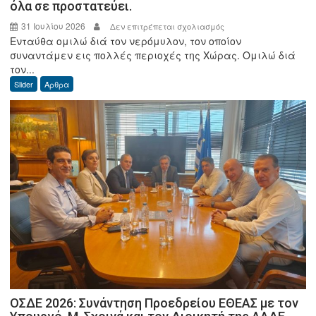
όλα σε προστατεύει.
31 Ιουλίου 2026
στο
Δεν επιτρέπεται σχολιασμός
Ενταύθα ομιλώ διά τον νερόμυλον, τον οποίον
Γεώργιος
συναντάμεν εις πολλές περιοχές της Χώρας. Ομιλώ διά
Δ.
τον...
Φωτόπουλος:
Slider
Άρθρα
Ο
καλός
ο
Μύλος
απ’
όλα
σε
προστατεύει.
ΟΣΔΕ 2026: Συνάντηση Προεδρείου ΕΘΕΑΣ με τον