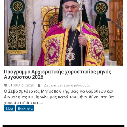
Υπουργό,
Μ.
Σχοινά
και
τον
Διοικητή
της
ΑΑΔΕ
Πρόγραμμα Αρχιερατικής χοροστασίας μηνός
Αυγούστου 2026
31 Ιουλίου 2026
στο
Δεν επιτρέπεται σχολιασμός
Ο Σεβασμιώτατος Μητροπολίτης μας Καλαβρύτων και
Πρόγραμμα
Αιγιαλείας κ.κ. Ιερώνυμος κατά τον μήνα Αύγουστο θα
Αρχιερατικής
χοροστατήσει και...
χοροστασίας
Slider
Εκκλησία
μηνός
Αυγούστου
2026