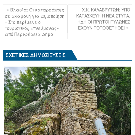
e
er
Πλοήγηση
Βλασία: Οι καταρράκτες
Χ.Κ. ΚΑΛΑΒΡΥΤΩΝ: ΥΠΟ
b
άρθρων
ΚΑΤΑΣΚΕΥΗ Η ΝΕΑ ΣΤΥΓΑ,
σε αναμονή για αξιοποίηση
ΗΔΗ ΟΙ ΠΡΩΤΟΙ ΠΥΛΩΝΕΣ
– Στο περίμενε ο
o
ΕΧΟΥΝ ΤΟΠΟΘΕΤΗΘΕΙ
τουριστικός «πνεύμονας»
o
από Περιφέρεια-Δήμο
k
ΣΧΕΤΙΚΈΣ ΔΗΜΟΣΙΕΎΣΕΙΣ