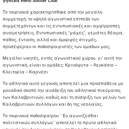
γήπεδα Renti Soccer Club
Το τουρνουά χαρακτηρίσθηκε από την μεγάλη
συμμετοχή, το υψηλό αγωνιστικό επίπεδο των
συμμετεχόντων και τις εντυπωσιακές και αμφίρροπες
αναμετρήσεις. Εντυπωσιακές “μάχες”, γεμάτες θέαμα,
πάθος, ένταση, αλλά και όμορφες στιγμές,
προσέφεραν οι ποδοσφαιριστές των ομάδων μας.
Μεγάλοι νικητές, εντός αγωνιστικού χώρου, γι’ αυτή την
αγωνιστική, είναι οι ομάδες: Κρινόφυτα – Λευκάσιο –
Κλειτορία – Καρνέσι
Το αθλητικό αυτό γεγονός αποτελεί μια προσπάθεια με
μοναδικό σκοπό την ανάδειξη του αθλητικού πνεύματος
των Καλαβρυτινών, καθώς και τη σύσφιξη των μελών των
Καλαβρυτινών συλλόγων και δη της νεολαίας.
Το τουρνουά ποδοσφαίρου ΄΄Ευ αγωνίζεσθαι
πολιτιστικών συλλόγων΄΄αποτελεί το πρώτο αθλητικό