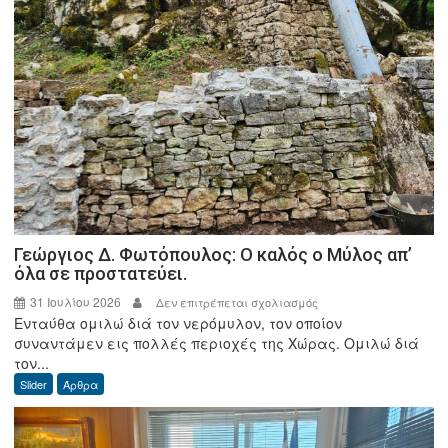
Γεώργιος Δ. Φωτόπουλος: Ο καλός ο Μύλος απ’
όλα σε προστατεύει.
31 Ιουλίου 2026
στο
Δεν επιτρέπεται σχολιασμός
Ενταύθα ομιλώ διά τον νερόμυλον, τον οποίον
Γεώργιος
συναντάμεν εις πολλές περιοχές της Χώρας. Ομιλώ διά
Δ.
τον...
Φωτόπουλος:
Slider
Άρθρα
Ο
καλός
ο