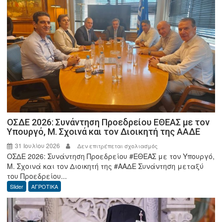
Μύλος
απ’
όλα
σε
προστατεύει.
ΟΣΔΕ 2026: Συνάντηση Προεδρείου ΕΘΕΑΣ με τον
Υπουργό, Μ. Σχοινά και τον Διοικητή της ΑΑΔΕ
31 Ιουλίου 2026
στο
Δεν επιτρέπεται σχολιασμός
ΟΣΔΕ 2026: Συνάντηση Προεδρείου #ΕΘΕΑΣ με τον Υπουργό,
ΟΣΔΕ
Μ. Σχοινά και τον Διοικητή της #ΑΑΔΕ Συνάντηση μεταξύ
2026:
του Προεδρείου...
Συνάντηση
Slider
ΑΓΡΟΤΙΚΑ
Προεδρείου
ΕΘΕΑΣ
με
τον