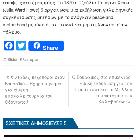
απόψεις και εμπειρίες. Το 1870 η Τζούλια Γουόρντ Χάου
(Julia Ward Howe) διοργάνωσε μια εκδήλωση φιλειρηνικής
συγκέντρωσης μητέρων με το σλόγκαν peace and
motherhood με σκοπό, τα παιδιά να μη στέλνονται στον
πόλεμο.
F
T
Share
a
wi
,
Slider
Κλειτορία
c
tt
e
er
Πλοήγηση
Χιλιάδες πεζοπόροι στον
Ο Βουραϊκός στο επίκεντρο-
b
άρθρων
Ειδική εκδήλωση για την
Βουραϊκό – Ηχηρό μήνυμα
Προστασία και το Μέλλον
για άμεση
o
του ποταμού των
επαναλειτουργία του
o
Καλαβρύτων
Οδοντωτού
k
ΣΧΕΤΙΚΈΣ ΔΗΜΟΣΙΕΎΣΕΙΣ