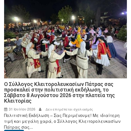
Ο Σύλλογος Κλειτορολευκασίων Πάτρας σας
προσκαλεί στην πολιτιστική εκδήλωση, το
Σάββατο 8 Αυγούστου 2026 στην πλατεία της
Κλειτορίας
31 Ιουλίου 2026
στο
Δεν επιτρέπεται σχολιασμός
Πολιτιστική Εκδήλωση – Σας Περιμένουμε! Με ιδιαίτερη
Ο
τιμή και μεγάλη χαρά, ο Σύλλογος Κλειτορολευκασίων
Σύλλογος
Πάτρας σας...
Κλειτορολευκασίων