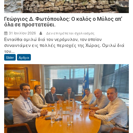
Γεώργιος Δ. Φωτόπουλος: Ο καλός ο Μύλος απ’
όλα σε προστατεύει.
31 Ιουλίου 2026
στο
Δεν επιτρέπεται σχολιασμός
Ενταύθα ομιλώ διά τον νερόμυλον, τον οποίον
Γεώργιος
συναντάμεν εις πολλές περιοχές της Χώρας. Ομιλώ διά
Δ.
τον...
Φωτόπουλος:
Slider
Άρθρα
Ο
καλός
ο
Μύλος
απ’
όλα
σε
προστατεύει.