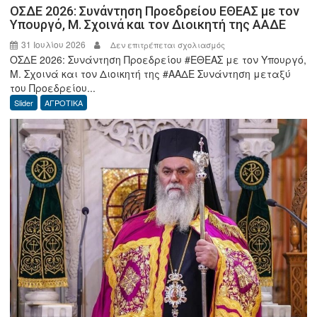
ΟΣΔΕ 2026: Συνάντηση Προεδρείου ΕΘΕΑΣ με τον
Υπουργό, Μ. Σχοινά και τον Διοικητή της ΑΑΔΕ
31 Ιουλίου 2026
στο
Δεν επιτρέπεται σχολιασμός
ΟΣΔΕ 2026: Συνάντηση Προεδρείου #ΕΘΕΑΣ με τον Υπουργό,
ΟΣΔΕ
Μ. Σχοινά και τον Διοικητή της #ΑΑΔΕ Συνάντηση μεταξύ
2026:
του Προεδρείου...
Συνάντηση
Slider
ΑΓΡΟΤΙΚΑ
Προεδρείου
ΕΘΕΑΣ
με
τον
Υπουργό,
Μ.
Σχοινά
και
τον
Διοικητή
της
ΑΑΔΕ