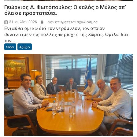
Γεώργιος Δ. Φωτόπουλος: Ο καλός ο Μύλος απ’
όλα σε προστατεύει.
31 Ιουλίου 2026
στο
Δεν επιτρέπεται σχολιασμός
Ενταύθα ομιλώ διά τον νερόμυλον, τον οποίον
Γεώργιος
συναντάμεν εις πολλές περιοχές της Χώρας. Ομιλώ διά
Δ.
τον...
Φωτόπουλος:
Slider
Άρθρα
Ο
καλός
ο
Μύλος
απ’
όλα
σε
προστατεύει.