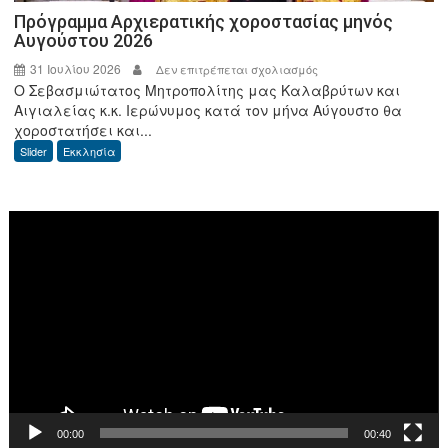
Πρόγραμμα Αρχιερατικής χοροστασίας μηνός
Αυγούστου 2026
31 Ιουλίου 2026
στο
Δεν επιτρέπεται σχολιασμός
Ο Σεβασμιώτατος Μητροπολίτης μας Καλαβρύτων και
Πρόγραμμα
Αιγιαλείας κ.κ. Ιερώνυμος κατά τον μήνα Αύγουστο θα
Αρχιερατικής
χοροστατήσει και...
χοροστασίας
Slider
Εκκλησία
μηνός
Αυγούστου
2026
Πρόγραμμα
Αναπαραγωγής
Βίντεο
00:00
00:40