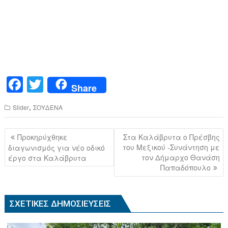
F
T
Share
a
wi
,
Slider
ΣΟΥΔΕΝΑ
c
tt
e
er
Πλοήγηση
Προκηρύχθηκε
Στα Καλάβρυτα ο Πρέσβης
b
άρθρων
του Μεξικού -Συνάντηση με
διαγωνισμός για νέο οδικό
τον Δήμαρχο Θανάση
έργο στα Καλάβρυτα
o
Παπαδόπουλο
o
k
ΣΧΕΤΙΚΈΣ ΔΗΜΟΣΙΕΎΣΕΙΣ