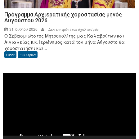
Πρόγραμμα Αρχιερατικής χοροστασίας μηνός
Αυγούστου 2026
31 Ιουλίου 2026
στο
Δεν επιτρέπεται σχολιασμός
Ο Σεβασμιώτατος Μητροπολίτης μας Καλαβρύτων και
Πρόγραμμα
Αιγιαλείας κ.κ. Ιερώνυμος κατά τον μήνα Αύγουστο θα
Αρχιερατικής
χοροστατήσει και...
χοροστασίας
Slider
Εκκλησία
μηνός
Αυγούστου
2026
Πρόγραμμα
Αναπαραγωγής
Βίντεο