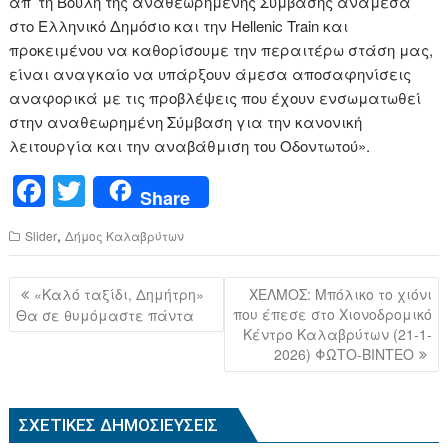
απ’ τη Βουλή της αναθεωρημένης Σύμβασης ανάμεσα
στο Ελληνικό Δημόσιο και την Hellenic Train και
προκειμένου να καθορίσουμε την περαιτέρω στάση μας,
είναι αναγκαίο να υπάρξουν άμεσα αποσαφηνίσεις
αναφορικά με τις προβλέψεις που έχουν ενσωματωθεί
στην αναθεωρημένη Σύμβαση για την κανονική
λειτουργία και την αναβάθμιση του Οδοντωτού».
F
T
Share
a
wi
,
Slider
Δήμος Καλαβρύτων
c
tt
e
er
Πλοήγηση
«Καλό ταξίδι, Δημήτρη»
ΧΕΛΜΟΣ: Μπόλικο το χιόνι
b
άρθρων
που έπεσε στο Χιονοδρομικό
Θα σε θυμόμαστε πάντα
Κέντρο Καλαβρύτων (21-1-
o
2026) ΦΩΤΟ-ΒΙΝΤΕΟ
o
k
ΣΧΕΤΙΚΈΣ ΔΗΜΟΣΙΕΎΣΕΙΣ