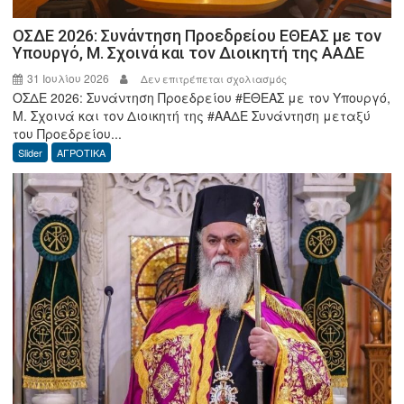
ΟΣΔΕ 2026: Συνάντηση Προεδρείου ΕΘΕΑΣ με τον
Υπουργό, Μ. Σχοινά και τον Διοικητή της ΑΑΔΕ
31 Ιουλίου 2026
στο
Δεν επιτρέπεται σχολιασμός
ΟΣΔΕ 2026: Συνάντηση Προεδρείου #ΕΘΕΑΣ με τον Υπουργό,
ΟΣΔΕ
Μ. Σχοινά και τον Διοικητή της #ΑΑΔΕ Συνάντηση μεταξύ
2026:
του Προεδρείου...
Συνάντηση
Slider
ΑΓΡΟΤΙΚΑ
Προεδρείου
ΕΘΕΑΣ
με
τον
Υπουργό,
Μ.
Σχοινά
και
τον
Διοικητή
της
ΑΑΔΕ