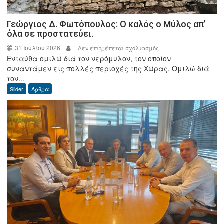
Γεώργιος Δ. Φωτόπουλος: Ο καλός ο Μύλος απ’
όλα σε προστατεύει.
31 Ιουλίου 2026
στο
Δεν επιτρέπεται σχολιασμός
Ενταύθα ομιλώ διά τον νερόμυλον, τον οποίον
Γεώργιος
συναντάμεν εις πολλές περιοχές της Χώρας. Ομιλώ διά
Δ.
τον...
Φωτόπουλος:
Slider
Άρθρα
Ο
καλός
ο
Μύλος
απ’
όλα
σε
προστατεύει.