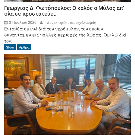
Γεώργιος Δ. Φωτόπουλος: Ο καλός ο Μύλος απ’
όλα σε προστατεύει.
31 Ιουλίου 2026
στο
Δεν επιτρέπεται σχολιασμός
Ενταύθα ομιλώ διά τον νερόμυλον, τον οποίον
Γεώργιος
συναντάμεν εις πολλές περιοχές της Χώρας. Ομιλώ διά
Δ.
τον...
Φωτόπουλος:
Slider
Άρθρα
Ο
καλός
ο
Μύλος
απ’
όλα
σε
προστατεύει.