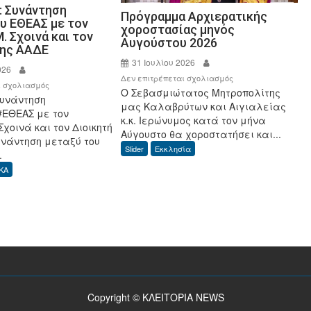
: Συνάντηση
Πρόγραμμα Αρχιερατικής
υ ΕΘΕΑΣ με τον
χοροστασίας μηνός
. Σχοινά και τον
Αυγούστου 2026
της ΑΑΔΕ
31 Ιουλίου 2026
026
στο
Δεν επιτρέπεται σχολιασμός
στο
ι σχολιασμός
Ο Σεβασμιώτατος Μητροπολίτης
Πρόγραμμα
Συνάντηση
ΟΣΔΕ
μας Καλαβρύτων και Αιγιαλείας
Αρχιερατικής
#ΕΘΕΑΣ με τον
2026:
κ.κ. Ιερώνυμος κατά τον μήνα
χοροστασίας
Σχοινά και τον Διοικητή
Συνάντηση
Αύγουστο θα χοροστατήσει και...
μηνός
υνάντηση μεταξύ του
Προεδρείου
Slider
Εκκλησία
.
Αυγούστου
ΕΘΕΑΣ
2026
ΚΑ
με
τον
Υπουργό,
Μ.
Σχοινά
και
τον
Διοικητή
Copyright © ΚΛΕΙΤΟΡΙΑ NEWS
της