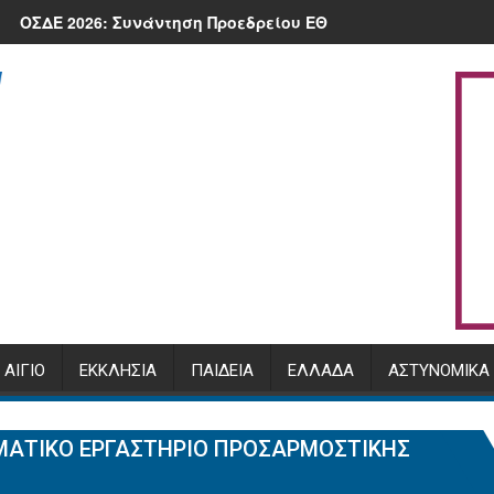
ου 2026 στην πλατεία της Κλειτορίας
οστατεύει.
26: Συνάντηση Προεδρείου ΕΘΕΑΣ με τον Υπουργό, Μ. Σχοινά 
Πρόγραμμα Αρχιε
ΑΊΓΙΟ
ΕΚΚΛΗΣΊΑ
ΠΑΙΔΕΊΑ
ΕΛΛΆΔΑ
ΑΣΤΥΝΟΜΙΚΆ
ΜΑΤΙΚΌ ΕΡΓΑΣΤΉΡΙΟ ΠΡΟΣΑΡΜΟΣΤΙΚΉΣ