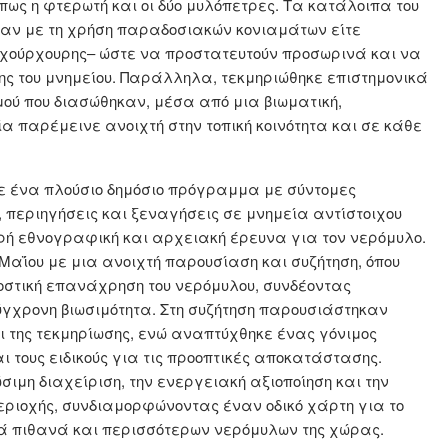
ως η φτερωτή και οι δύο μυλόπετρες. Τα κατάλοιπα του
καν με τη χρήση παραδοσιακών κονιαμάτων είτε
ς χούρχουρης– ώστε να προστατευτούν προσωρινά και να
ης του μνημείου. Παράλληλα, τεκμηριώθηκε επιστημονικά
μού που διασώθηκαν, μέσα από μια βιωματική,
ία παρέμεινε ανοιχτή στην τοπική κοινότητα και σε κάθε
ε ένα πλούσιο δημόσιο πρόγραμμα με σύντομες
, περιηγήσεις και ξεναγήσεις σε μνημεία αντίστοιχου
κρή εθνογραφική και αρχειακή έρευνα για τον νερόμυλο.
αΐου με μια ανοιχτή παρουσίαση και συζήτηση, όπου
οστική επανάχρηση του νερόμυλου, συνδέοντας
σύγχρονη βιωσιμότητα. Στη συζήτηση παρουσιάστηκαν
της τεκμηρίωσης, ενώ αναπτύχθηκε ένας γόνιμος
αι τους ειδικούς για τις προοπτικές αποκατάστασης.
ιμη διαχείριση, την ενεργειακή αξιοποίηση και την
περιοχής, συνδιαμορφώνοντας έναν οδικό χάρτη για το
λά πιθανά και περισσότερων νερόμυλων της χώρας.