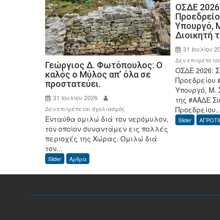
ΟΣΔΕ 2026
Προεδρείο
Υπουργό, Μ
Διοικητή 
31 Ιουλίου 2
Δεν επιτρέπετα
Γεώργιος Δ. Φωτόπουλος: Ο
ΟΣΔΕ 2026: 
καλός ο Μύλος απ’ όλα σε
Προεδρείου 
προστατεύει.
Υπουργό, Μ. 
31 Ιουλίου 2026
της #ΑΑΔΕ Σ
στο
Προεδρείου..
Δεν επιτρέπεται σχολιασμός
Ενταύθα ομιλώ διά τον νερόμυλον,
Γεώργιος
Slider
ΑΓΡΟΤΙ
τον οποίον συναντάμεν εις πολλές
Δ.
περιοχές της Χώρας. Ομιλώ διά
Φωτόπουλος:
τον...
Ο
Slider
Άρθρα
καλός
ο
Μύλος
απ’
όλα
σε