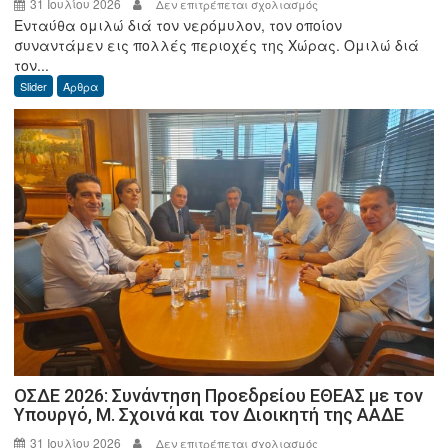
31 Ιουλίου 2026
στο
Δεν επιτρέπεται σχολιασμός
Ενταύθα ομιλώ διά τον νερόμυλον, τον οποίον
Γεώργιος
συναντάμεν εις πολλές περιοχές της Χώρας. Ομιλώ διά
Δ.
τον...
Φωτόπουλος:
Slider
Άρθρα
Ο
καλός
ο
Μύλος
απ’
όλα
σε
προστατεύει.
ΟΣΔΕ 2026: Συνάντηση Προεδρείου ΕΘΕΑΣ με τον
Υπουργό, Μ. Σχοινά και τον Διοικητή της ΑΑΔΕ
31 Ιουλίου 2026
στο
Δεν επιτρέπεται σχολιασμός