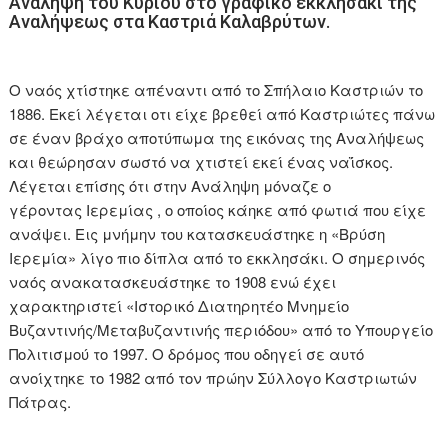
Ανάληψη του Κυρίου στο γραφικό εκκλησάκι της
Αναλήψεως στα Καστριά Καλαβρύτων.
Ο ναός χτίστηκε απέναντι από το Σπήλαιο Καστριών το
1886. Εκεί λέγεται οτι είχε βρεθεί από Καστριώτες πάνω
σε έναν βράχο αποτύπωμα της εικόνας της Αναλήψεως
και θεώρησαν σωστό να χτιστεί εκεί ένας ναΐσκος.
Λέγεται επίσης ότι στην Ανάληψη μόναζε ο
γέροντας Ιερεμίας , ο οποίος κάηκε από φωτιά που είχε
ανάψει. Εις μνήμην του κατασκευάστηκε η «Βρύση
Ιερεμία» λίγο πιο δίπλα από το εκκλησάκι. Ο σημερινός
ναός ανακατασκευάστηκε το 1908 ενώ έχει
χαρακτηριστεί «Ιστορικό Διατηρητέο Μνημείο
Βυζαντινής/Μεταβυζαντινής περιόδου» από το Υπουργείο
Πολιτισμού το 1997. Ο δρόμος που οδηγεί σε αυτό
ανοίχτηκε το 1982 από τον πρώην Σύλλογο Καστριωτών
Πάτρας.