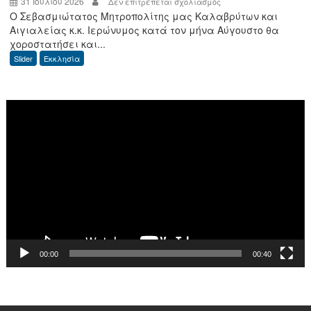
31 Ιουλίου 2026
στο
Δεν επιτρέπεται σχολιασμός
Ο Σεβασμιώτατος Μητροπολίτης μας Καλαβρύτων και
Πρόγραμμα
Αιγιαλείας κ.κ. Ιερώνυμος κατά τον μήνα Αύγουστο θα
Αρχιερατικής
χοροστατήσει και...
χοροστασίας
Slider
Εκκλησία
μηνός
Αυγούστου
2026
Πρόγραμμα
Αναπαραγωγής
Βίντεο
00:00
00:40