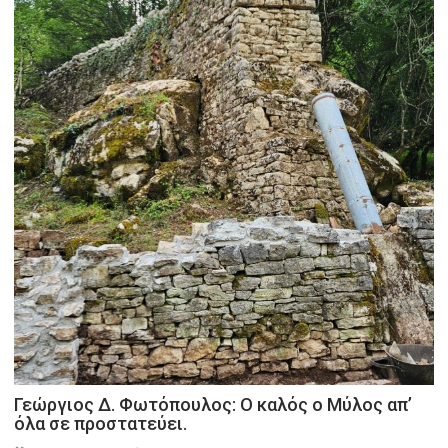
Γεώργιος Δ. Φωτόπουλος: Ο καλός ο Μύλος απ’
όλα σε προστατεύει.