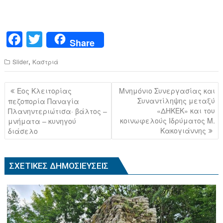
F
T
Share
a
wi
,
Slider
Καστριά
c
tt
e
er
Πλοήγηση
Εος Κλειτορίας
Μνημόνιο Συνεργασίας και
b
άρθρων
Συναντίληψης μεταξύ
πεζοπορία Παναγία
«ΔΗΚΕΚ» και του
Πλανηντεριώτισα· βάλτος –
o
κοινωφελούς Ιδρύματος Μ.
μνήματα – κυνηγού
o
Κακογιάννης
διάσελο
k
ΣΧΕΤΙΚΈΣ ΔΗΜΟΣΙΕΎΣΕΙΣ