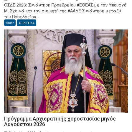
ΟΣΔΕ 2026: Συνάντηση Προεδρείου #ΕΘΕΑΣ με τον Υπουργό,
ΟΣΔΕ
Μ. Σχοινά και τον Διοικητή της #ΑΑΔΕ Συνάντηση μεταξύ
2026:
του Προεδρείου...
Συνάντηση
Slider
ΑΓΡΟΤΙΚΑ
Προεδρείου
ΕΘΕΑΣ
με
τον
Υπουργό,
Μ.
Σχοινά
και
τον
Διοικητή
της
ΑΑΔΕ
Πρόγραμμα Αρχιερατικής χοροστασίας μηνός
Αυγούστου 2026