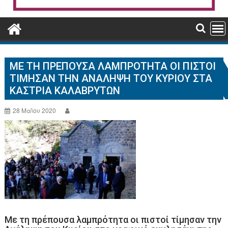
ΜΕ ΤΗ ΠΡΈΠΟΥΣΑ ΛΑΜΠΡΌΤΗΤΑ ΟΙ ΠΙΣΤΟΊ
ΤΊΜΗΣΑΝ ΤΗΝ ΑΝΆΛΗΨΗ ΤΟΥ ΚΥΡΊΟΥ ΣΤΑ
ΚΑΣΤΡΙΆ ΚΑΛΑΒΡΎΤΩΝ
28 Μαΐου 2020
Με τη πρέπουσα λαμπρότητα οι πιστοί τίμησαν την