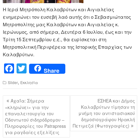
Η Ιερά Μητρόπολη Καλαβρύτων και Αιγιαλείας
ενημερώνει τον ευσεβή λαό αυτής ότι ο Σεβασμιώτατος
Μητροπολίτης μας Καλαβρύτων και Αιγιαλείας κ.
Ιερώνυμος, από σήμερα, Δευτέρα 6 Ιουλίου, έως και την
Τρίτη 15 Σεπτεμβρίου ε.έ., θα ευρίσκεται στη
Μητροπολιτική Περιφέρεια της Ιστορικής Επαρχίας των
Καλαβρύτων.
F
T
Share
a
wi
,
Slider
Εκκλησία
c
tt
e
er
Πλοήγηση
Αχαΐα: Σήμερα
ΕΣΗΕΑ και Δήμος
b
άρθρων
Καλαβρύτων τίμησαν τη
«κληρώνει» για την
μνήμη του αντιστασιακού
επαναλειτουργία του
o
δημοσιογράφου Ηρακλή
Οδοντωτού σιδηρόδρομου –
o
Πετιμεζά (Φωτογραφίες)
Πληροφορίες του Patrapress
για ραγδαίες εξελίξεις
k