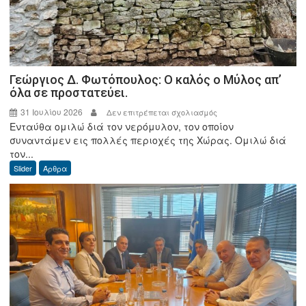
Γεώργιος Δ. Φωτόπουλος: Ο καλός ο Μύλος απ’
όλα σε προστατεύει.
31 Ιουλίου 2026
στο
Δεν επιτρέπεται σχολιασμός
Ενταύθα ομιλώ διά τον νερόμυλον, τον οποίον
Γεώργιος
συναντάμεν εις πολλές περιοχές της Χώρας. Ομιλώ διά
Δ.
τον...
Φωτόπουλος:
Slider
Άρθρα
Ο
καλός
ο
Μύλος
απ’
όλα
σε
προστατεύει.