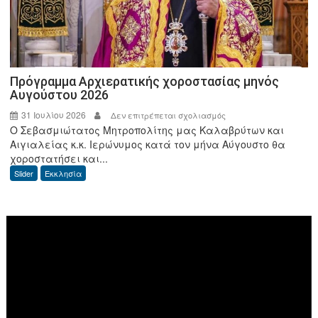
της
ΑΑΔΕ
Πρόγραμμα Αρχιερατικής χοροστασίας μηνός
Αυγούστου 2026
31 Ιουλίου 2026
στο
Δεν επιτρέπεται σχολιασμός
Ο Σεβασμιώτατος Μητροπολίτης μας Καλαβρύτων και
Πρόγραμμα
Αιγιαλείας κ.κ. Ιερώνυμος κατά τον μήνα Αύγουστο θα
Αρχιερατικής
χοροστατήσει και...
χοροστασίας
Slider
Εκκλησία
μηνός
Αυγούστου
2026
Πρόγραμμα
Αναπαραγωγής
Βίντεο