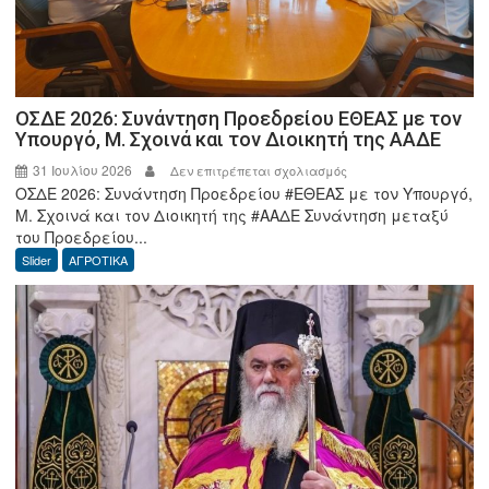
ΟΣΔΕ 2026: Συνάντηση Προεδρείου ΕΘΕΑΣ με τον
Υπουργό, Μ. Σχοινά και τον Διοικητή της ΑΑΔΕ
31 Ιουλίου 2026
στο
Δεν επιτρέπεται σχολιασμός
ΟΣΔΕ 2026: Συνάντηση Προεδρείου #ΕΘΕΑΣ με τον Υπουργό,
ΟΣΔΕ
Μ. Σχοινά και τον Διοικητή της #ΑΑΔΕ Συνάντηση μεταξύ
2026:
του Προεδρείου...
Συνάντηση
Slider
ΑΓΡΟΤΙΚΑ
Προεδρείου
ΕΘΕΑΣ
με
τον
Υπουργό,
Μ.
Σχοινά
και
τον
Διοικητή