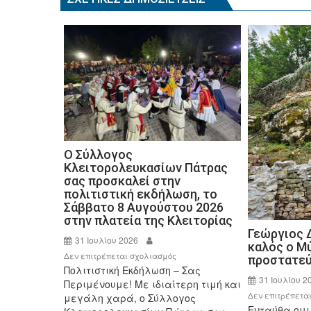
k
Ο Σύλλογος
Κλειτορολευκασίων Πάτρας
σας προσκαλεί στην
πολιτιστική εκδήλωση, το
Σάββατο 8 Αυγούστου 2026
στην πλατεία της Κλειτορίας
Γεώργιος 
31 Ιουλίου 2026
καλός ο Μύ
στο
Δεν επιτρέπεται σχολιασμός
προστατεύ
Πολιτιστική Εκδήλωση – Σας
Ο
31 Ιουλίου 2
Περιμένουμε! Με ιδιαίτερη τιμή και
Σύλλογος
Δεν επιτρέπετα
μεγάλη χαρά, ο Σύλλογος
Κλειτορολευκασίων
Ενταύθα ομι