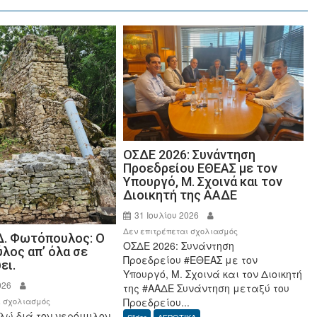
ΟΣΔΕ 2026: Συνάντηση
Προεδρείου ΕΘΕΑΣ με τον
Υπουργό, Μ. Σχοινά και τον
Διοικητή της ΑΑΔΕ
31 Ιουλίου 2026
στο
Δεν επιτρέπεται σχολιασμός
Δ. Φωτόπουλος: Ο
ΟΣΔΕ 2026: Συνάντηση
ΟΣΔΕ
λος απ’ όλα σε
Προεδρείου #ΕΘΕΑΣ με τον
2026:
ει.
Υπουργό, Μ. Σχοινά και τον Διοικητή
Συνάντηση
026
της #ΑΑΔΕ Συνάντηση μεταξύ του
Προεδρείου
στο
Προεδρείου...
ι σχολιασμός
ΕΘΕΑΣ
λώ διά τον νερόμυλον,
Γεώργιος
Slider
ΑΓΡΟΤΙΚΑ