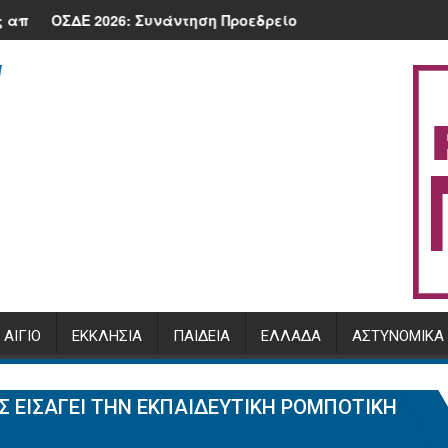
υγούστου 2026 στην πλατεία της Κλειτορίας
α σε προστατεύει.
ΟΣΔΕ 2026: Συνάντηση Προεδρείου ΕΘΕΑΣ με τον Υπουργό, Μ. 
Πρόγραμμα
ΑΊΓΙΟ
ΕΚΚΛΗΣΊΑ
ΠΑΙΔΕΊΑ
ΕΛΛΆΔΑ
ΑΣΤΥΝΟΜΙΚΆ
ΑΣ ΕΙΣΆΓΕΙ ΤΗΝ ΕΚΠΑΙΔΕΥΤΙΚΉ ΡΟΜΠΟΤΙΚΉ