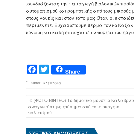
,συνδυάζοντας την παραγωγή βιολογικών προϊό
αυτοματισμού και ρομποτικής από τους μικρούς 
στους γονείς και στον τόπο μας.Όταν οι εκπαιδ
περιμένετε. Ευχαριστούμε θερμά τον κο Καζάνη
δύναμη και καλή επιτυχία στην πορεία του έργο
F
T
Share
a
wi
,
Slider
Κλειτορία
c
tt
e
er
Πλοήγηση
(ΦΩΤΟ-ΒΙΝΤΕΟ) Το δημοτικό μουσείο Καλαβρύτ
b
άρθρων
αναγνωρίστηκε επίσημα από το υπουργείο
πολιτισμού.
o
o
ΣΧΕΤΙΚΈΣ ΔΗΜΟΣΙΕΎΣΕΙΣ