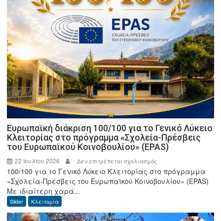
8
Αυγούστου
2026
στην
πλατεία
της
Κλειτορίας
Ευρωπαϊκή διάκριση 100/100 για το Γενικό Λύκειο
Κλειτορίας στο πρόγραμμα «Σχολεία-Πρέσβεις
του Ευρωπαϊκού Κοινοβουλίου» (EPAS)
22 Ιουλίου 2026
στο
Δεν επιτρέπεται σχολιασμός
100/100 για το Γενικό Λύκειο Κλειτορίας στο πρόγραμμα
Ευρωπαϊκή
«Σχολεία-Πρέσβεις του Ευρωπαϊκού Κοινοβουλίου» (EPAS)
διάκριση
Με ιδιαίτερη χαρά...
100/100
Slider
Κλειτορία
για
το