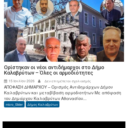
Γενικό
Λύκειο
Κλειτορίας
στο
πρόγραμμα
«Σχολεία-
Πρέσβεις
του
Ευρωπαϊκού
Κοινοβουλίου»
(EPAS)
Ορίστηκαν οι νέοι αντιδήμαρχοι στο Δήμο
Καλαβρύτων – Όλες οι αρμοδιότητες
15 Ιουλίου 2026
στο
Δεν επιτρέπεται σχολιασμός
ΑΠΟΦΑΣΗ ΔΗΜΑΡΧΟΥ – Ορισμός Αντιδημάρχων Δήμου
Ορίστηκαν
Καλαβρύτων και μεταβίβαση αρμοδιοτήτων Με απόφαση
οι
του Δημάρχου Καλαβρύτων Αθανασίου...
νέοι
micro_Slider
Δήμος Καλαβρύτων
αντιδήμαρχοι
στο
Δήμο
Πρόγραμμα
Καλαβρύτων