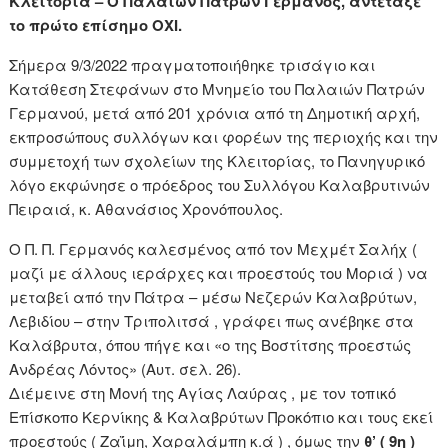
Κλειτορία – Ο Παλαιών Πατρών Γερμανός, αντέταξε
το πρώτο επίσημο ΟΧΙ.
Σήμερα 9/3/2022 πραγματοποιήθηκε τρισάγιο και
Κατάθεση Στεφάνων στο Μνημείο του Παλαιών Πατρών
Γερμανού, μετά από 201 χρόνια από τη Δημοτική αρχή,
εκπροσώπους συλλόγων και φορέων της περιοχής και την
συμμετοχή των σχολείων της Κλειτορίας, το Πανηγυρικό
λόγο εκφώνησε ο πρόεδρος του Συλλόγου Καλαβρυτινών
Πειραιά, κ. Αθανάσιος Χρονόπουλος.
Ο Π. Π. Γερμανός καλεσμένος από τον Μεχμέτ Σαλήχ (
μαζί με άλλους ιεράρχες και προεστούς του Μοριά ) να
μεταβεί από την Πάτρα – μέσω Νεζερών Καλαβρύτων,
Λεβιδίου – στην Τριπολιτσά , γράφει πως ανέβηκε στα
Καλάβρυτα, όπου πήγε και «ο της Βοστίτσης προεστώς
Ανδρέας Λόντος» (Αυτ. σελ. 26).
Διέμεινε στη Μονή της Αγίας Λαύρας , με τον τοπικό
Επίσκοπο Κερνίκης & Καλαβρύτων Προκόπιο και τους εκεί
προεστούς ( Ζαΐμη, Χαραλάμπη κ.ά ) , όμως την
θ’ ( 9η )