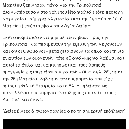
Μαρτίου
ξεκίνησαν τάχα για την Τριπολιτσά.
Διανυκτέρευσαν στο χάνι του Νταφαλιά ( τότε περιοχή
Καρνεσίου , σήμερα Κλειτορία ) και την ” επαύριον” ( 10
Μαρτίου ) επέστρεψαν στην Αγία Λαύρα.
Εκεί αποφάσισαν να μην μετακινηθούν προς την
Τριπολιτσά , να περιμένουν την εξέλιξη των γεγονότων
και αν οι Οθωμανοί «μεταχειρισθούν τα όπλα και τη βία
εναντίον των ομογενών, τότε εξ ανάγκης να λάβωσι και
αυτοί τα όπλα και να κινήσωσι και τους λοιπούς
ομογενείς εις υπεράσπισιν εαυτών» (Αυτ. σελ. 28), πριν
την 25η Μαρτίου , δηλ πριν την ημερομηνία που είχε
ορίσει η Φιλική Εταιρεία και ο Αλ. Υψηλάντης ως
πανελλήνια ημερομηνία έναρξης της επανάστασης.
Και έτσι και έγινε.
(Δείτε βίντεο & φωτογραφίες από τη σημερινή εκδήλωση)