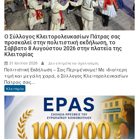
Ο Σύλλογος Κλειτορολευκασίων Πάτρας σας
προσκαλεί στην πολιτιστική εκδήλωση, το
Σάββατο 8 Αυγούστου 2026 στην πλατεία της
Κλειτορίας
31 Ιουλίου 2026
στο
Δεν επιτρέπεται σχολιασμός
Πολιτιστική Εκδήλωση – Σας Περιμένουμε! Με ιδιαίτερη
Ο
τιμή και μεγάλη χαρά, ο Σύλλογος Κλειτορολευκασίων
Σύλλογος
Πάτρας σας...
Κλειτορολευκασίων
Κλειτορία
Πάτρας
σας
προσκαλεί
στην
πολιτιστική
εκδήλωση,
το
Σάββατο