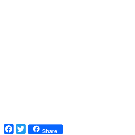
F
T
Share