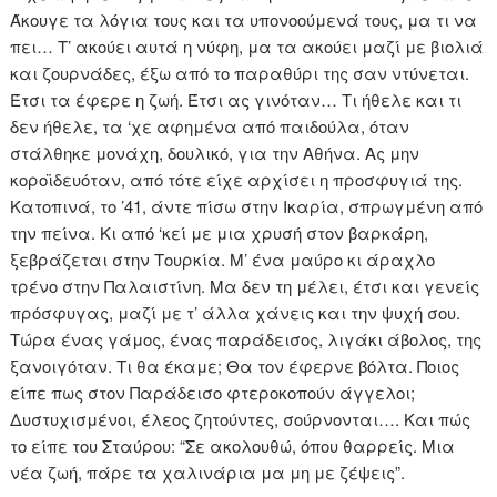
Άκουγε τα λόγια τους και τα υπονοούμενά τους, μα τι να
πει… Τ’ ακούει αυτά η νύφη, μα τα ακούει μαζί με βιολιά
και ζουρνάδες, έξω από το παραθύρι της σαν ντύνεται.
Έτσι τα έφερε η ζωή. Έτσι ας γινόταν… Τι ήθελε και τι
δεν ήθελε, τα ‘χε αφημένα από παιδούλα, όταν
στάλθηκε μονάχη, δουλικό, για την Αθήνα. Ας μην
κοροϊδευόταν, από τότε είχε αρχίσει η προσφυγιά της.
Κατοπινά, το ’41, άντε πίσω στην Ικαρία, σπρωγμένη από
την πείνα. Κι από ‘κεί με μια χρυσή στον βαρκάρη,
ξεβράζεται στην Τουρκία. Μ’ ένα μαύρο κι άραχλο
τρένο στην Παλαιστίνη. Μα δεν τη μέλει, έτσι και γενείς
πρόσφυγας, μαζί με τ’ άλλα χάνεις και την ψυχή σου.
Τώρα ένας γάμος, ένας παράδεισος, λιγάκι άβολος, της
ξανοιγόταν. Τι θα έκαμε; Θα τον έφερνε βόλτα. Ποιος
είπε πως στον Παράδεισο φτεροκοπούν άγγελοι;
Δυστυχισμένοι, έλεος ζητούντες, σούρνονται…. Και πώς
το είπε του Σταύρου: “Σε ακολουθώ, όπου θαρρείς. Μια
νέα ζωή, πάρε τα χαλινάρια μα μη με ζέψεις”.