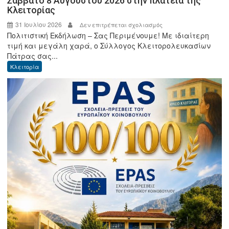
Σάββατο 8 Αυγούστου 2026 στην πλατεία της
Κλειτορίας
31 Ιουλίου 2026
στο
Δεν επιτρέπεται σχολιασμός
Πολιτιστική Εκδήλωση – Σας Περιμένουμε! Με ιδιαίτερη
Ο
τιμή και μεγάλη χαρά, ο Σύλλογος Κλειτορολευκασίων
Σύλλογος
Πάτρας σας...
Κλειτορολευκασίων
Κλειτορία
Πάτρας
σας
προσκαλεί
στην
πολιτιστική
εκδήλωση,
το
Σάββατο
8
Αυγούστου
2026
στην
πλατεία
της
Κλειτορίας