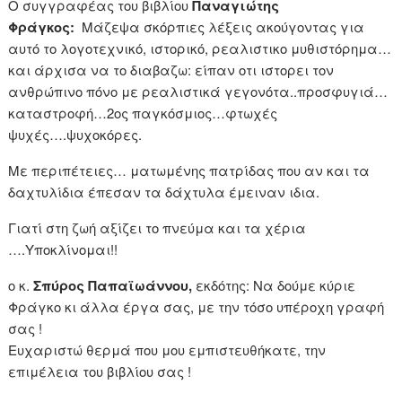
Ο συγγραφέας του βιβλίου
Παναγιώτης
Φράγκος:
Μάζεψα σκόρπιες λέξεις ακούγοντας για
αυτό το λογοτεχνικό, ιστορικό, ρεαλιστικο μυθιστόρημα…
και άρχισα να το διαβαζω: είπαν οτι ιστορει τον
ανθρώπινο πόνο με ρεαλιστικά γεγονότα..προσφυγιά…
καταστροφή…2ος παγκόσμιος…φτωχές
ψυχές….ψυχοκόρες.
Με περιπέτειες… ματωμένης πατρίδας που αν και τα
δαχτυλίδια έπεσαν τα δάχτυλα έμειναν ιδια.
Γιατί στη ζωή αξίζει το πνεύμα και τα χέρια
….Υποκλίνομαι!!
ο κ.
Σπύρος Παπαϊωάννου,
εκδότης: Να δούμε κύριε
Φράγκο κι άλλα έργα σας, με την τόσο υπέροχη γραφή
σας !
Ευχαριστώ θερμά που μου εμπιστευθήκατε, την
επιμέλεια του βιβλίου σας !