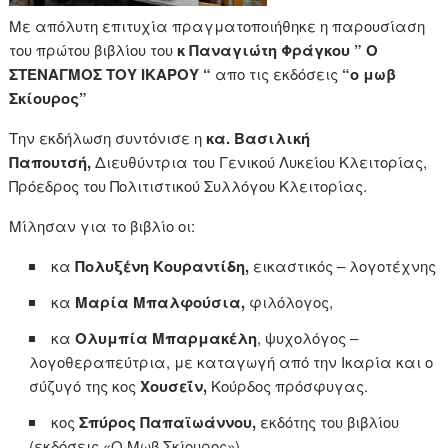
Με απόλυτη επιτυχία πραγματοποιήθηκε η παρουσίαση
του πρώτου βιβλίου του
κ Παναγιώτη Φράγκου
” Ο
ΣΤΕΝΑΓΜΟΣ ΤΟΥ ΙΚΑΡΟΥ “
απο τις εκδόσεις
“ο μωβ
Σκίουρος”
Την εκδήλωση συντόνισε η
κα. Βασιλική
Παπουτσή,
Διευθύντρια του Γενικού Λυκείου Κλειτορίας,
Πρόεδρος του Πολιτιστικού Συλλόγου Κλειτορίας.
Μίλησαν για το βιβλίο οι:
κα
Πολυξένη Κουραντίδη,
εικαστικός – λογοτέχνης
κα
Μαρία Μπαλφούσια,
φιλόλογος,
κα
Ολυμπία Μπαρμακέλη
, ψυχολόγος –
λογοθεραπεύτρια, με καταγωγή από την Ικαρία και ο
σύζυγό της κος
Χουσεΐν,
Κούρδος πρόσφυγας.
κος
Σπύρος Παπαϊωάννου,
εκδότης του βιβλίου
(εκδόσεις «Ο Μωβ Σκίουρος»),