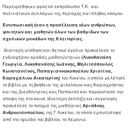
Παρευρέθηκαν αρκετοί εκπρόσωποι Τ.Κ. και
πολιτιστικών συλλόγων της περιοχής και πλήθος κόσμου.
Εντυπωσιακή ήταν η προσέλευση νέων ανθρώπων,
φοιτητών και μαθητών όλων των βαθμίδων των
σχολικών μονάδων της Κλειτορίας.
Ιδιαίτερη αίσθηση και θετικά σχόλια προκάλεσε το
ενδιαφέρον ομάδας μαθητών/τριών
(Λυκοθανάση
Γεωργία, Λυκοθανάσης Ιωάννης, Μηλιτσόπουλος
Κωνσταντίνος, Παπαγιαννακοπούλου Χριστίνα,
Καραχάλιου Αικατερίνη)
του Λυκείου, η οποία μελέτησε
το βιβλίο με τη βοήθεια της φιλολόγου κας Καραχρήστου
και της Διευθύντριας κας Παπουτσή και παρουσίασε την
άποψη της στο κοινό. Ιδιαίτερη έκπληξη και συγκίνηση
προκάλεσε το ποίημα της μαθήτριας
Αριάδνης
Ανδρουτσοπούλου,
της Γ Λυκείου, το οποίο εμπνεύστηκε
από την ηρωίδα του βιβλίου, το Λεμονιώ.