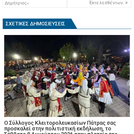
o
Εκτελεσθέντων.
Δημήτριος»
o
k
ΣΧΕΤΙΚΈΣ ΔΗΜΟΣΙΕΎΣΕΙΣ
Ο Σύλλογος Κλειτορολευκασίων Πάτρας σας
προσκαλεί στην πολιτιστική εκδήλωση, το