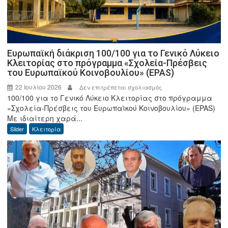
Ευρωπαϊκή διάκριση 100/100 για το Γενικό Λύκειο
Κλειτορίας στο πρόγραμμα «Σχολεία-Πρέσβεις
του Ευρωπαϊκού Κοινοβουλίου» (EPAS)
22 Ιουλίου 2026
στο
Δεν επιτρέπεται σχολιασμός
100/100 για το Γενικό Λύκειο Κλειτορίας στο πρόγραμμα
Ευρωπαϊκή
«Σχολεία-Πρέσβεις του Ευρωπαϊκού Κοινοβουλίου» (EPAS)
διάκριση
Με ιδιαίτερη χαρά...
100/100
Slider
Κλειτορία
για
το
Γενικό
Λύκειο
Κλειτορίας
στο
πρόγραμμα
«Σχολεία-
Πρέσβεις