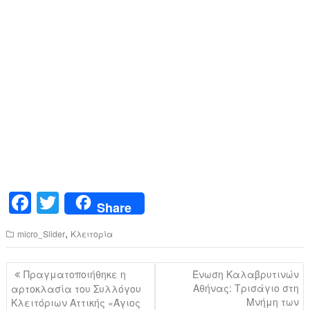
F
T
Share
a
wi
,
micro_Slider
Κλειτορία
c
tt
e
er
Πλοήγηση
Πραγματοποιήθηκε η
Ένωση Καλαβρυτινών
b
άρθρων
Αθήνας: Τρισάγιο στη
αρτοκλασία του Συλλόγου
Μνήμη των
Κλειτόριων Αττικής «Άγιος