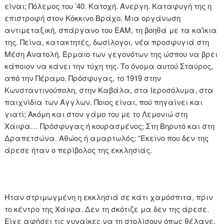
είναι; Πόλεμος του ’40. Κατοχή. Άνεργη. Καταφυγή της η
επιστροφή στον Κόκκινο Βράχο. Μια οργάνωση
αντιμεταξική, σπάργανο του ΕΑΜ, τη βοηθά με τα καΐκια
της. Πείνα, κατακτητές, δωσίλογοι, νέα προσφυγιά στη
Μέση Ανατολή. Έρμαιο των γεγονότων της ώσπου να βρει
κάποιον να κάνει την τύχη της. Το όνομα αυτού Σταύρος,
από την Πέραμο. Πρόσφυγας, το 1919 στην
Κωνσταντινούπολη, στην Καβάλα, στα Ιεροσόλυμα, στα
παιχνίδια των Άγγλων. Ποιος είναι, πού πηγαίνει και
γιατί; Ακόμη και στον γάμο του με το Λεμονιώ στη
Χάιφα… Πρόσφυγας ή κουρασμένος; Στη Βηρυτό και στη
Δραπετσώνα. Αθώος ή αμαρτωλός; “Εκείνο που δεν της
άρεσε ήταν ο περίβολος της εκκλησιάς.
Ήταν στριμωγμένη η εκκλησιά σε κάτι χαμόσπιτα, πριν
το κέντρο της Χάιφα. Δεν τη σκότιζε μα δεν της άρεσε.
Είχε αφήσει τις γυναίκες να τη στολίσουν όπως θέλανε.