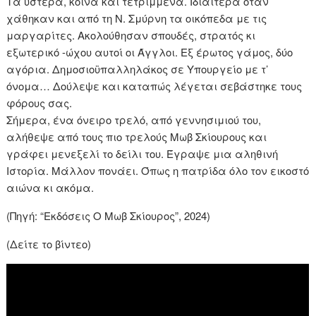
Τα ύστερα, κοινά και τετριμμένα. Ιδιαίτερα όταν
χάθηκαν και από τη Ν. Σμύρνη τα οικόπεδα με τις
μαργαρίτες. Ακολούθησαν σπουδές, στρατός κι
εξωτερικό -ώχου αυτοί οι Άγγλοι. Εξ έρωτος γάμος, δύο
αγόρια. Δημοσιοϋπαλληλάκος σε Υπουργείο με τ’
όνομα… Δούλεψε και καταπώς λέγεται σεβάστηκε τους
φόρους σας.
Σήμερα, ένα όνειρο τρελό, από γεννησιμιού του,
αλήθεψε από τους πιο τρελούς Μωβ Σκίουρους και
γράφει μενεξελί το δείλι του. Έγραψε μια αληθινή
Ιστορία. Μάλλον πονάει. Όπως η πατρίδα όλο τον εικοστό
αιώνα κι ακόμα.
(Πηγή: “Εκδόσεις Ο Μωβ Σκίουρος”, 2024)
(Δείτε το βίντεο)