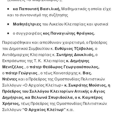
κα Παπουτσή Βασιλική,
Μαθηματικός η οποία είχε
και το συντονισμό της συζήτησης
Μαθητές/τριες
του Λυκείου Κλειτορίας και φυσικά
ο συγγραφέας
κος Παναγιώτης Φράγκος.
Παρευρέθηκαν και απεύθυναν χαιρετισμό, ο Πρόεδρος
του Δημοτικού Συμβουλίου κ.
Ευθύμιος Τζόβολος
, ο
Αντιδήμαρχος Κλειτορίας κ.
Σωτήρης Δουκλιάς,
ο
Εκπρόσωπος της Τ. Κ. Κλειτορίας
κ. Δημήτρης
Μεντζέλος
, ο
πάτερ Θεόδωρος Γεωργακόπουλος,
ο
πάτερ Γεώργιος
, ο τέως Κοινοτάρχης κ.
Βας.
Ντέντες
και ο Πρόεδρος της Ομοσπονδίας Πολιτιστικών
Συλλόγων «Ο Αρχαίος Κλείτωρ»
κ. Σωκράτης Μούσιος, η
Πρόεδρος του Συλλόγου Κλειτορίων Αττικής ο Άγιος
Δημήτριος, κα Βελωνά Σπυριδούλα, ο κ. Καμπέρος
Χρήστος,
τέως Πρόεδρος της Ομοσπονδίας Πολιτιστικών
Συλλόγων
“Ο Αρχαίος Κλείτωρ”
κ.α.