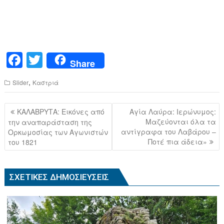
F
T
Share
a
wi
,
Slider
Καστριά
c
tt
e
er
Πλοήγηση
ΚΑΛΑΒΡΥΤΑ: Εικόνες από
Αγία Λαύρα: Ιερώνυμος:
b
άρθρων
Μαζεύονται όλα τα
την αναπαράσταση της
αντίγραφα του Λαβάρου –
Ορκωμοσίας των Αγωνιστών
o
Ποτέ πια άδεια»
του 1821
o
k
ΣΧΕΤΙΚΈΣ ΔΗΜΟΣΙΕΎΣΕΙΣ