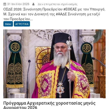
31 Ιουλίου 2026
στο
Δεν επιτρέπεται σχολιασμός
ΟΣΔΕ 2026: Συνάντηση Προεδρείου #ΕΘΕΑΣ με τον Υπουργό,
ΟΣΔΕ
Μ. Σχοινά και τον Διοικητή της #ΑΑΔΕ Συνάντηση μεταξύ
2026:
του Προεδρείου...
Συνάντηση
Slider
ΑΓΡΟΤΙΚΑ
Προεδρείου
ΕΘΕΑΣ
με
τον
Υπουργό,
Μ.
Σχοινά
και
τον
Διοικητή
της
ΑΑΔΕ
Πρόγραμμα Αρχιερατικής χοροστασίας μηνός
Αυγούστου 2026