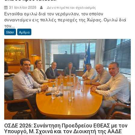
31 Ιουλίου 2026
στο
Δεν επιτρέπεται σχολιασμός
Ενταύθα ομιλώ διά τον νερόμυλον, τον οποίον
Γεώργιος
συναντάμεν εις πολλές περιοχές της Χώρας. Ομιλώ διά
Δ.
τον...
Φωτόπουλος:
Slider
Άρθρα
Ο
καλός
ο
Μύλος
απ’
όλα
σε
προστατεύει.
ΟΣΔΕ 2026: Συνάντηση Προεδρείου ΕΘΕΑΣ με τον
Υπουργό, Μ. Σχοινά και τον Διοικητή της ΑΑΔΕ