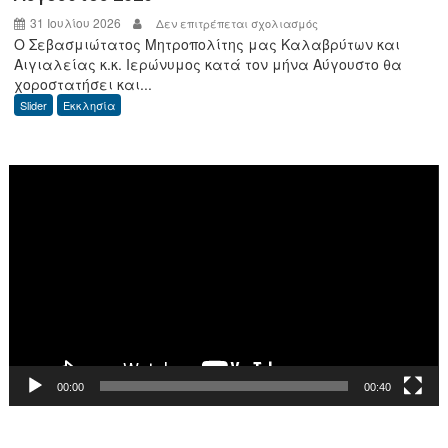
31 Ιουλίου 2026
στο
Δεν επιτρέπεται σχολιασμός
Ο Σεβασμιώτατος Μητροπολίτης μας Καλαβρύτων και
Πρόγραμμα
Αιγιαλείας κ.κ. Ιερώνυμος κατά τον μήνα Αύγουστο θα
Αρχιερατικής
χοροστατήσει και...
χοροστασίας
Slider
Εκκλησία
μηνός
Αυγούστου
2026
Πρόγραμμα
Αναπαραγωγής
Βίντεο
00:00
00:40