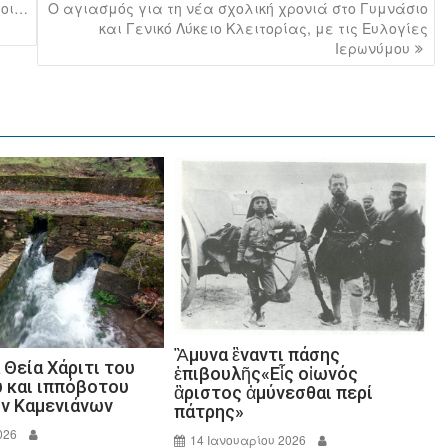
 οι…
Ο αγιασμός για τη νέα σχολική χρονιά στο Γυμνάσιο
και Γενικό Λύκειο Κλειτορίας, με τις Ευλογίες
Ιερωνύμου
Ἂμυνα ἒναντι πάσης
Θεία Χάριτι του
ἐπιβουλῆς«Εἷς οἰωνός
 και ιππόβοτου
ἂριστος ἀμύνεσθαι περί
ν Καμενιάνων
πάτρης»
026
14 Ιανουαρίου 2026