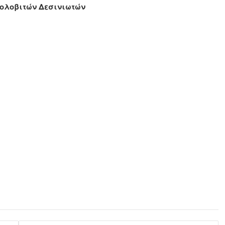
βολοβιτών Δεσινιωτών