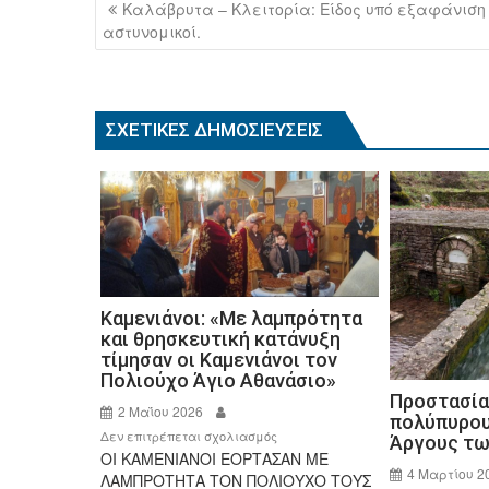
e
er
Πλοήγηση
Καλάβρυτα – Κλειτορία: Είδος υπό εξαφάνιση
b
άρθρων
αστυνομικοί.
o
o
k
ΣΧΕΤΙΚΈΣ ΔΗΜΟΣΙΕΎΣΕΙΣ
Καμενιάνοι: «Με λαμπρότητα
και θρησκευτική κατάνυξη
τίμησαν οι Καμενιάνοι τον
Πολιούχο Άγιο Αθανάσιο»
Προστασία 
2 Μαΐου 2026
πολύπυρου
στο
Δεν επιτρέπεται σχολιασμός
Άργους τω
ΟΙ ΚΑΜΕΝΙΑΝΟΙ ΕΟΡΤΑΣΑΝ ΜΕ
Καμενιάνοι:
4 Μαρτίου 2
ΛΑΜΠΡΟΤΗΤΑ ΤΟΝ ΠΟΛΙΟΥΧΟ ΤΟΥΣ
«Με