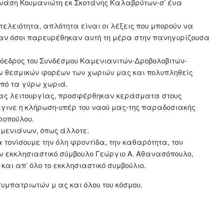
νάση Κουμανιώτη εκ Σκοτάνης Καλαβρύτων-σ’ ένα
ελειότητα, απλότητα είναι οι λέξεις που μπορούν να
σαν όσοι παρευρέθηκαν αυτή τη μέρα στην πανηγυρίζουσα
ρόεδρος του Συνδέσμου Καμενιανιτών-Δροβολοβιτών-
ων θεσμικών φορέων των χωριών μας και πολυπληθείς
πό τα γύρω χωριά.
ας λειτουργίας, προσφέρθηκαν κεράσματα στους
 έγινε η κλήρωση-υπέρ του ναού μας-της παραδοσιακής
ροπούλου.
αμενιάνων, όπως άλλοτε.
τονίσουμε την όλη φροντίδα, την καθαρότητα, τον
ν εκκλησιαστικό σύμβουλο Γεώργιο Α. Αθανασόπουλο,
αι απ’ όλο το εκκλησιαστικό συμβούλιο.
υμπατριωτών μ ας και όλου του κόσμου.