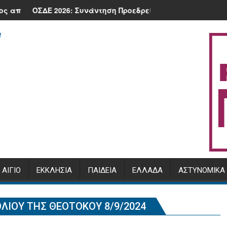
υγούστου 2026 στην πλατεία της Κλειτορίας
α σε προστατεύει.
ΣΔΕ 2026: Συνάντηση Προεδρείου ΕΘΕΑΣ με τον Υπουργό, Μ. 
Πρόγραμμα
ΑΊΓΙΟ
ΕΚΚΛΗΣΊΑ
ΠΑΙΔΕΊΑ
ΕΛΛΆΔΑ
ΑΣΤΥΝΟΜΙΚΆ
ΘΛΊΟΥ ΤΗΣ ΘΕΟΤΌΚΟΥ 8/9/2024