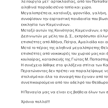
λειτουργία μετ΄ αρτοκλασίας, από τον Παπαθα
αληθινά παραδεισένιο τοπίο και χώρο.
Μεγαλοπρέπεια, κατάνυξη, φροντίδα, γαλήνη, τ
συνοψίσουν την εορταστική πανδαισία που βίω
εκκλησία των Καμενιάνων.
Μεταξύ αυτών της Κοινότητας Καμενιάνων, ο π
Δεσινιωτών με μέλη του Δ. Σ., εκπρόσωποι άλλ
επισκέπτες από Αθήνα, Πάτρα, Αμαλιάδα και α
Μετά το πέρας της αληθινά μεγαλόπρεπης Θεί
επισκέπτες από νοικοκυρές του χωριού μας και
κουλούρας, κατασκευής της Γιώτας Μ. Παπασπυ
Η συνέχεια δόθηκε στα φιλόξενα σπίτια των Κ
Περατώνοντας δεν πρέπει να παραλείψουμε να 
στολισμό και όλα τα συναφή που έγιναν από το
συνεπικουρούμενο από τον αδελφό του Θεόδωρο κ
Η Παναγία μας να είναι εις βοήθεια όλων των σ
Χρόνια πολλά!!!