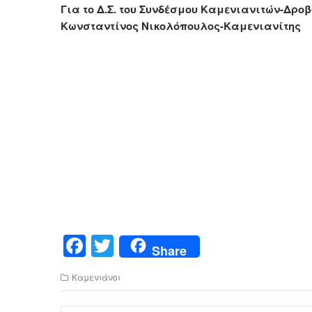
Για το Δ.Σ. του Συνδέσμου Καμενιανιτών-Δρο
Κωνσταντίνος Νικολόπουλος-Καμενιανίτης
F
T
Share
a
wi
Καμενιάνοι
c
tt