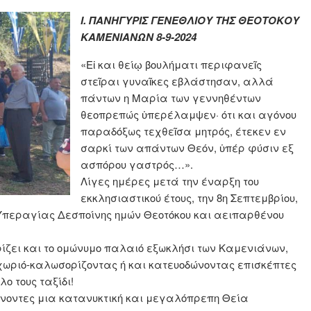
Ι. ΠΑΝΗΓΥΡΙΣ ΓΕΝΕΘΛΙΟΥ ΤΗΣ ΘΕΟΤΟΚΟΥ
ΚΑΜΕΝΙΑΝΩΝ 8-9-2024
«Εἰ και θείῳ βουλήματι περιφανεῖς
στεῖραι γυναῖκες εβλάστησαν, αλλά
πάντων η Μαρία των γεννηθέντων
θεοπρεπώς ὑπερέλαμψεν· ότι και αγόνου
παραδόξως τεχθεῖσα μητρός, έτεκεν εν
σαρκί των απάντων Θεόν, ὑπέρ φύσιν εξ
ασπόρου γαστρός…».
Λίγες ημέρες μετά την έναρξη του
εκκλησιαστικού έτους, την 8η Σεπτεμβρίου,
 Υπεραγίας Δεσποίνης ημών Θεοτόκου και αειπαρθένου
ίζει και το ομώνυμο παλαιό εξωκλήσι των Καμενιάνων,
 χωριό-καλωσορίζοντας ή και κατευοδώνοντας επισκέπτες
ο τους ταξίδι!
άνοντες μια κατανυκτική και μεγαλόπρεπη Θεία