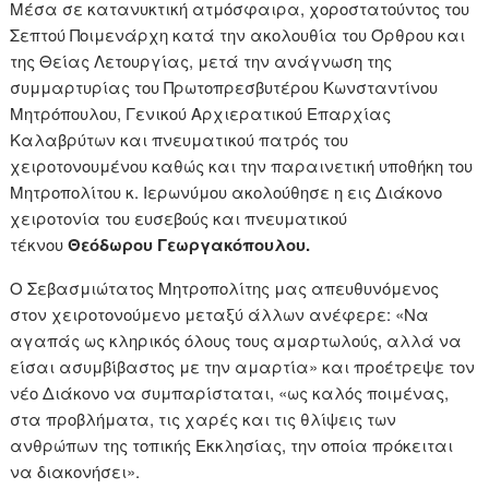
Μέσα σε κατανυκτική ατμόσφαιρα, χοροστατούντος του
Σεπτού Ποιμενάρχη κατά την ακολουθία του Όρθρου και
της Θείας Λετουργίας, μετά την ανάγνωση της
συμμαρτυρίας του Πρωτοπρεσβυτέρου Κωνσταντίνου
Μητρόπουλου, Γενικού Αρχιερατικού Επαρχίας
Καλαβρύτων και πνευματικού πατρός του
χειροτονουμένου καθώς και την παραινετική υποθήκη του
Μητροπολίτου κ. Ιερωνύμου ακολούθησε η εις Διάκονο
χειροτονία του ευσεβούς και πνευματικού
τέκνου
Θεόδωρου Γεωργακόπουλου.
Ο Σεβασμιώτατος Μητροπολίτης μας απευθυνόμενος
στον χειροτονούμενο μεταξύ άλλων ανέφερε: «Να
αγαπάς ως κληρικός όλους τους αμαρτωλούς, αλλά να
είσαι ασυμβίβαστος με την αμαρτία» και προέτρεψε τον
νέο Διάκονο να συμπαρίσταται, «ως καλός ποιμένας,
στα προβλήματα, τις χαρές και τις θλίψεις των
ανθρώπων της τοπικής Εκκλησίας, την οποία πρόκειται
να διακονήσει».