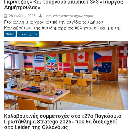
Γκρίντζος» Και τουρνουά μπάσκετ 3×3 «Γιώργος
Δημήτρουλας»
28 Ιουλίου 2026
στο
Δεν επιτρέπεται σχολιασμός
Για άλλη μια χρονιά υπό την αιγίδα του Δήμου
Καλάβρυτα:
Καλαβρύτων, της Αντιδημαρχίας Αθλητισμού και με τη...
Τουρνουά
Slider
Καλάβρυτα
ποδοσφαίρου
7×7
«Λάμπης
Γκρίντζος»
Και
τουρνουά
μπάσκετ
3×3
«Γιώργος
Δημήτρουλας»
Καλαβρυτινές συμμετοχές στο «27ο Παγκόσμιο
Πρωτάθλημα Stratego 2026» που θα διεξαχθεί
στο Leiden της Ολλανδίας