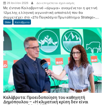
26 Ιουλίου 2026
στο
Δεν επιτρέπεται σχολιασμός
Με έντονο Καλαβρυτινό «άρωμα» αναμένεται η φετινή
Καλαβρυτινές
12μελης ελληνική αγωνιστική αποστολή που θα
συμμετοχές
συμμετέχει στο «27ο Παγκόσμιο Πρωτάθλημα Stratego»,...
στο
Slider
Καλάβρυτα
«27ο
Παγκόσμιο
Πρωτάθλημα
Stratego
2026»
που
θα
διεξαχθεί
στο
Leiden
της
Ολλανδίας
Καλάβρυτα: Προειδοποίηση του καθηγητή
Δημόπουλου – «Η κλιματική κρίση δεν είναι