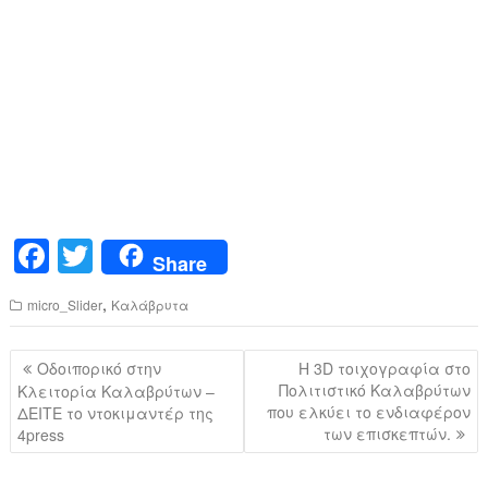
F
T
Share
a
wi
,
micro_Slider
Καλάβρυτα
c
tt
e
er
Πλοήγηση
Οδοιπορικό στην
Η 3D τοιχογραφία στο
b
άρθρων
Πολιτιστικό Καλαβρύτων
Κλειτορία Καλαβρύτων –
που ελκύει το ενδιαφέρον
ΔΕΙΤΕ το ντοκιμαντέρ της
o
των επισκεπτών.
4press
o