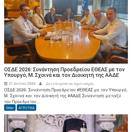
απ’
όλα
σε
προστατεύει.
ΟΣΔΕ 2026: Συνάντηση Προεδρείου ΕΘΕΑΣ με τον
Υπουργό, Μ. Σχοινά και τον Διοικητή της ΑΑΔΕ
31 Ιουλίου 2026
στο
Δεν επιτρέπεται σχολιασμός
ΟΣΔΕ 2026: Συνάντηση Προεδρείου #ΕΘΕΑΣ με τον Υπουργό,
ΟΣΔΕ
Μ. Σχοινά και τον Διοικητή της #ΑΑΔΕ Συνάντηση μεταξύ
2026:
του Προεδρείου...
Συνάντηση
Slider
ΑΓΡΟΤΙΚΑ
Προεδρείου
ΕΘΕΑΣ
με
τον