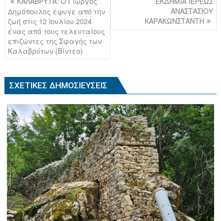
ΚΑΛΑΒΡΥΤΑ: Ο Γιώργος
ΕΚΔΗΜΙΑ ΙΕΡΕΩΣ
b
άρθρων
ΑΝΑΣΤΑΣΙΟΥ
Δημόπουλος έφυγε από την
ΚΑΡΑΚΩΝΣΤΑΝΤΗ
ζωή στις 12 Ιουλίου 2024
o
ένας από τους τελευταίους
o
επιζώντες της Σφαγής των
Καλαβρύτων (Βίντεο)
k
ΣΧΕΤΙΚΈΣ ΔΗΜΟΣΙΕΎΣΕΙΣ