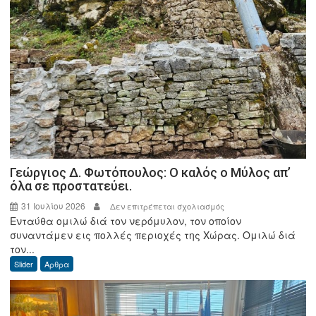
Γεώργιος Δ. Φωτόπουλος: Ο καλός ο Μύλος απ’
όλα σε προστατεύει.
31 Ιουλίου 2026
στο
Δεν επιτρέπεται σχολιασμός
Ενταύθα ομιλώ διά τον νερόμυλον, τον οποίον
Γεώργιος
συναντάμεν εις πολλές περιοχές της Χώρας. Ομιλώ διά
Δ.
τον...
Φωτόπουλος:
Slider
Άρθρα
Ο
καλός
ο
Μύλος