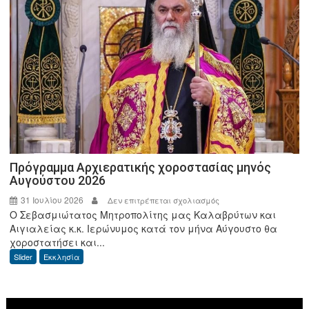
Υπουργό,
Μ.
Σχοινά
και
τον
Διοικητή
της
ΑΑΔΕ
Πρόγραμμα Αρχιερατικής χοροστασίας μηνός
Αυγούστου 2026
31 Ιουλίου 2026
στο
Δεν επιτρέπεται σχολιασμός
Ο Σεβασμιώτατος Μητροπολίτης μας Καλαβρύτων και
Πρόγραμμα
Αιγιαλείας κ.κ. Ιερώνυμος κατά τον μήνα Αύγουστο θα
Αρχιερατικής
χοροστατήσει και...
χοροστασίας
Slider
Εκκλησία
μηνός
Αυγούστου
2026
Πρόγραμμα