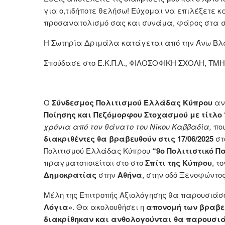
για ο,τιδήποτε θελήσω! Εύχομαι να επιλέξετε κα
προσανατολισμό σας και συνάμα, φάρος στα σ
Η Σωτηρία Δριμάλα κατάγεται από την Άνω Β
Σπούδασε στο Ε.Κ.Π.Α., ΦΙΛΟΣΟΦΙΚΗ ΣΧΟΛΗ, Τ
Ο
Σύνδεσμος Πολιτισμού Ελλάδας Κύπρου
αν
Ποίησης και Πεζόμορφου Στοχασμού με τίτλ
χρόνια από τον θάνατο του Νίκου Καββαδία,
που
διακριθέντες θα βραβευθούν στις
17/06/2025
στ
Πολιτισμού Ελλάδας Κύπρου
“9ο Πολιτιστικό 
πραγματοποιείται στο στο
Σπίτι της Κύπρου
, τ
Δημοκρατίας
στην
Αθήνα
, στην οδό Ξενοφώντος
Μέλη της Επιτροπής Αξιολόγησης θα παρουσιάσο
Λόγια»
. Θα ακολουθήσει η
απονομή των βραβε
διακρίθηκαν και ανθολογούνται θα παρουσιά