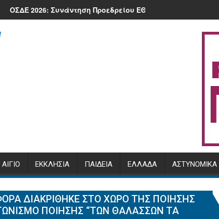
26 στην πλατεία της Κλειτορίας
τεύει.
υνάντηση Προεδρείου ΕΘΕΑΣ με τον Υπουργό, Μ. Σχοινά και 
Πρόγραμμα Αρχιερατι
ΑΊΓΙΟ
ΕΚΚΛΗΣΊΑ
ΠΑΙΔΕΊΑ
ΕΛΛΆΔΑ
ΑΣΤΥΝΟΜΙΚΆ
ΦΟΡΆ ΔΙΑΚΡΊΘΗΚΕ ΣΤΟ ΧΏΡΟ ΤΗΣ ΠΟΊΗΣΗΣ
ΑΓΩΝΙΣΜΌ ΠΟΊΗΣΗΣ “ΤΩΝ ΘΑΛΑΣΣΏΝ ΤΑ