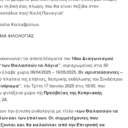
ι τη δική σας πλώρη, που θα είναι πυξίδα στον
κοτάδια σας! Καλή Παναγιά!
λασία Καλαβρύτων.
ΜΗΜΑ ΦΙΛΟΛΟΓΙΑΣ
ακοινώνει τα αποτελέσματα του
14ου Διαγωνισμού
ο “των Θαλασσών τα Λόγια”
,
αφιερωμένος στα 50
 έλαβε χώρα 06/04/2025 – 16/05/2025.
Οι αριστεύσαντες –
ο πλαίσιο της ετήσιας, θεσμικής εκδήλωσης του Συνδέσμου
Πανόραμα”
, την Τρίτη 17 Ιουνίου 2025 στις 18:00, που
ον φιλόξενο χώρο της
Πρεσβείας της Κυπριακής
 2Α.
υν την έντυπη ανθολογία με τίτλο
«των Θαλασσών τα
ίων και των επαίνων
.
Οι συμμετέχοντες που
ζονται και θα καλούνται από την Επιτροπή να