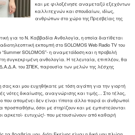
και με φιλοξένησε αναμεταξύ εξεχόντων
καλλιτεχνών και σπουδαίων, ιδίως,
ανθρώπων στο χώρο της Πρεσβείας της
κή για το Ν. Καββαδία Ανθολογία, η οποία διατίθεται
ραδιοτηλεοπτική εκπομπή στο SOLOMOS Web Radio TV του
λο “Summer SOLOMOS”- η αναμετάδοση και η προβολή
στη συγκεκριμένη ανθολογία. Η τελευταία, επιπλέον, θα
.Α.Δ.Α. του ΣΠΕΚ, παρουσία των μελών της λέσχης
 σας και μου ευχηθήκατε με τόση αγάπη για την γιορτή
κές νότες δικαίωσης, αναγνώρισης και τιμής… Στο τέλος,
νο που απομένει δεν είναι τίποτα άλλο παρά οι άνθρωποί
α προσπαθήσω, όσοι με στηρίζουν και με εμπιστεύονται
οι αρκετοί- ευτυχώς!- που μετουσιώνουν από καθαρή
ός τα βραβεία μου, διότι Εκείνος είναι η δική μου πλώρη