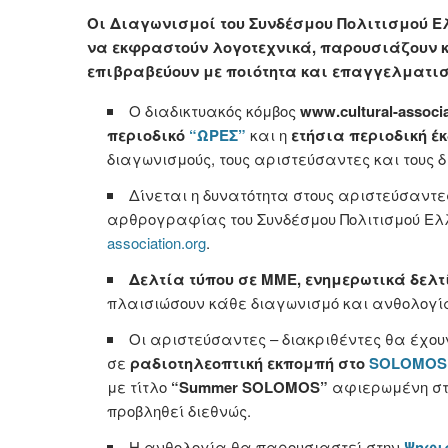
Οι Διαγωνισμοί του Συνδέσμου Πολιτισμού 
να εκφραστούν λογοτεχνικά, παρουσιάζουν κα
επιβραβεύουν με ποιότητα και επαγγελματισ
Ο διαδικτυακός κόμβος
www.cultural-associa
περιοδικό
“ΩΡΕΣ”
και η
ετήσια περιοδική έ
διαγωνισμούς, τους αριστεύσαντες και τους δ
Δίνεται η δυνατότητα στους αριστεύσαντε
αρθρογραφίας του Συνδέσμου Πολιτισμού Ελ
association.org
.
Δελτία τύπου σε ΜΜΕ, ενημερωτικά δελτ
πλαισιώσουν κάθε διαγωνισμό και ανθολογί
Οι αριστεύσαντες – διακριθέντες θα έχουν
σε
ραδιοτηλεοπτική εκπομπή στο
SOLOMOS 
με τίτλο
“Summer SOLOMOS”
αφιερωμένη στ
προβληθεί διεθνώς.
Η ανθολογία θα παρουσιαστεί στην
Ψηφι