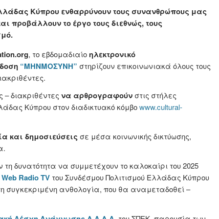
Ελλάδας Κύπρου ενθαρρύνουν τους συνανθρώπους μας
ι προβάλλουν το έργο τους διεθνώς, τους
μό.
tion.org
, το εβδομαδιαίο
ηλεκτρονικό
κδοση
“ΜΗΝΜΟΣΥΝΗ”
στηρίζουν επικοινωνιακά όλους τους
ιακριθέντες.
ς – διακριθέντες
να αρθρογραφούν
στις στήλες
λάδας Κύπρου στον διαδικτυακό κόμβο
www.cultural-
ία και δημοσιεύσεις
σε μέσα κοινωνικής δικτύωσης,
α.
 τη δυνατότητα να συμμετέχουν το καλοκαίρι του 2025
Web Radio TV
του Συνδέσμου Πολιτισμού Ελλάδας Κύπρου
η συγκεκριμένη ανθολογία, που θα αναμεταδοθεί –
ακή Λέσχη Ανάγνωσης Δ.Α.Δ.Α.
του ΣΠΕΚ, παρουσία των