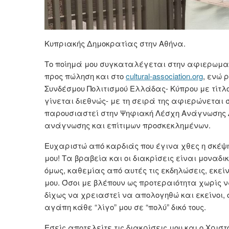
Κυπριακής Δημοκρατίας στην Αθήνα.
Το ποίημά μου συγκαταλέγεται στην αφιερωματι
προς πώληση και στο
cultural-association.org
, ενώ 
Συνδέσμου Πολιτισμού Ελλάδας- Κύπρου με τίτ
γίνεται διεθνώς- με τη σειρά της αφιερώνεται 
παρουσιαστεί στην Ψηφιακή Λέσχη Ανάγνωσης Δ
ανάγνωσης και επίτιμων προσκεκλημένων.
Ευχαριστώ από καρδιάς που έγινα χθες η σκέψη
μου! Τα βραβεία και οι διακρίσεις είναι μοναδι
όμως, καθεμίας από αυτές τις εκδηλώσεις, εκεί
μου. Όσοι με βλέπουν ως προτεραιότητα χωρίς ν
δίχως να χρειαστεί να απολογηθώ και εκείνοι, 
αγάπη κάθε “λίγο” μου σε “πολύ” δικό τους.
Εσείς αποτελείτε τις διακρίσεις μου και ο Χριστ