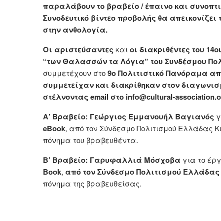
παραλάβουν το βραβείο / έπαινο και συνοπτικ
Συνοδευτικό βίντεο προβολής θα απεικονίζει 
στην ανθολογία.
Οι αριστεύσαντες
και
οι διακριθέντες του 1
“των Θαλασσών τα Λόγια” του Συνδέσμου Π
συμμετέχουν στο
9ο Πολιτιστικό Πανόραμα
απ
συμμετείχαν και διακρίθηκαν στον διαγωνισμ
στέλνοντας email στο info@cultural-association.o
Α’ Βραβείο:
Γεώργιος Εμμανουήλ Βαγιανός
γ
eBook
, από τον Σύνδεσμο Πολιτισμού Ελλάδας
πόνημα του βραβευθέντα.
Β’ Βραβείο:
Γαρυφαλλιά Μόσχοβα
για το έρ
Book
,
από τον Σύνδεσμο Πολιτισμού Ελλάδας
πόνημα της βραβευθείσας.