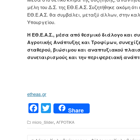
μέλη του Δ.Σ. της ΕΘ.Ε.Α.Σ. Συζητήθηκε ακόμη ό
ΕΘ.Ε.Α.Σ. θα συμβάλει, μεταξύ άλλων, στην κα
Υπουργείου.
Η ΕΘ.Ε.Α.Σ., μέσα από θεσμικό διάλογο και σ
Αγροτικής Ανάπτυξης και Τροφίμων, συνεχίζ
σταθερού, βιώσιμου και αναπτυξιακού πλαισ
συνεταιρισμούς και την περιφερειακή ανάπτ
etheas.gr
F
T
Share
a
wi
,
micro_Slider
ΑΓΡΟΤΙΚΑ
c
tt
e
er
Πλοήγηση