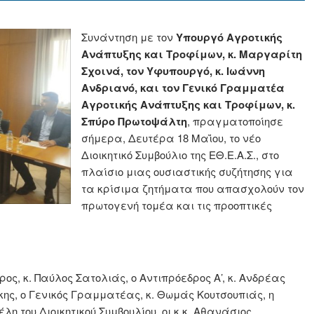
Συνάντηση με τον
Υπουργό Αγροτικής
Ανάπτυξης και Τροφίμων, κ. Μαργαρίτη
Σχοινά, τον Υφυπουργό, κ. Ιωάννη
Ανδριανό, και τον Γενικό Γραμματέα
Αγροτικής Ανάπτυξης και Τροφίμων, κ.
Σπύρο Πρωτοψάλτη
, πραγματοποίησε
σήμερα, Δευτέρα 18 Μαΐου, το νέο
Διοικητικό Συμβούλιο της ΕΘ.Ε.Α.Σ., στο
πλαίσιο μιας ουσιαστικής συζήτησης για
τα κρίσιμα ζητήματα που απασχολούν τον
πρωτογενή τομέα και τις προοπτικές
ος, κ. Παύλος Σατολιάς, ο Αντιπρόεδρος Α’, κ. Ανδρέας
κης, ο Γενικός Γραμματέας, κ. Θωμάς Κουτσουπιάς, η
η του Διοικητικού Συμβουλίου, οι κ.κ. Αθανάσιος