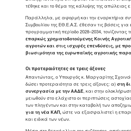
τέθηκε και το θέμα της κάλυψης της απώλειας ε
Παράλληλα, με αφορμή και την εναρκτήρια συνε
Συμβουλίου της ΕΘ.Ε.Α.Σ. έθεσαν τις βάσεις γι
προγραμματική περίοδο 2028–2034, τονίζοντας τ
επαρκώς χρηματοδοτούμενης Κοινής Αγροτική
αγροτών και στις ισχυρές επενδύσεις, με πρ
βιωσιμότητα της ευρωπαϊκής αγροτικής παρ
Οι προτεραιότητες σε τρεις άξονες
Απαντώντας, ο Υπουργός κ. Μαργαρίτης Σχοιν
δώσει προτεραιότητα σε τρεις άξονες: α)
στη δ
συνεργασία με την ΑΑΔΕ
, και στην ολοκλήρωσ
μειωθούν στο ελάχιστο οι περιπτώσεις αστοχίας
των πληγέντων και στην καταβολή των αποζημι
για τη νέα ΚΑΠ,
ώστε να εξασφαλιστεί η επαρκ
και ειδικά των νέων.
Μέσα στο θετικό κλίμα της συζήτησης, απάντησ