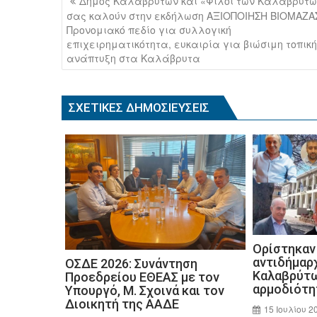
Δήμος Καλαβρύτων και «Φίλοι των Καλαβρύτω
b
άρθρων
σας καλούν στην εκδήλωση ΑΞΙΟΠΟΙΗΣΗ ΒΙΟΜΑΖΑ
Προνομιακό πεδίο για συλλογική
o
επιχειρηματικότητα, ευκαιρία για βιώσιμη τοπική
o
ανάπτυξη στα Καλάβρυτα
k
ΣΧΕΤΙΚΈΣ ΔΗΜΟΣΙΕΎΣΕΙΣ
Ορίστηκαν 
αντιδήμαρ
ΟΣΔΕ 2026: Συνάντηση
Καλαβρύτω
Προεδρείου ΕΘΕΑΣ με τον
αρμοδιότη
Υπουργό, Μ. Σχοινά και τον
Διοικητή της ΑΑΔΕ
15 Ιουλίου 2