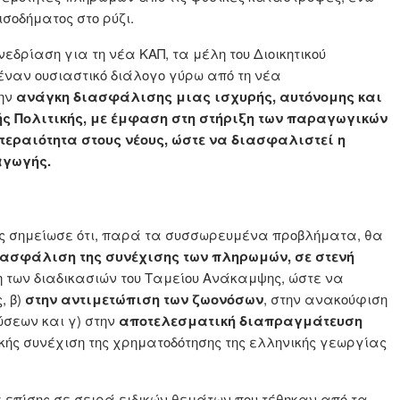
ισοδήματος στο ρύζι.
δρίαση για τη νέα ΚΑΠ, τα μέλη του Διοικητικού
α έναν ουσιαστικό διάλογο γύρω από τη νέα
ην
ανάγκη διασφάλισης μιας ισχυρής, αυτόνομης και
ς Πολιτικής, με έμφαση στη στήριξη των παραγωγικών
οτεραιότητα στους νέους, ώστε να διασφαλιστεί η
αγωγής.
άς σημείωσε ότι, παρά τα συσσωρευμένα προβλήματα, θα
ιασφάλιση της συνέχισης των πληρωμών, σε στενή
η των διαδικασιών του Ταμείου Ανάκαμψης, ώστε να
, β)
στην αντιμετώπιση των ζωονόσων
, στην ανακούφιση
ώσεων και γ) στην
αποτελεσματική διαπραγμάτευση
ής συνέχιση της χρηματοδότησης της ελληνικής γεωργίας
ε επίσης σε σειρά ειδικών θεμάτων που τέθηκαν από τα