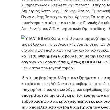
Σωτηρόπουλος (Εκτελεστική Επιτροπή), Σπύρος 
Δημήτριος Καπούνης, Ιωάννης Κίτσιος, Εμμανου
Παναγιώτης Παπαγεωργίου, Χρήστος Τσιτσιρίγγ
συνάντηση παρέστησαν επίσης ο Γενικός Διευθυντ
Διευθυντής του Α.Σ. Δημητριακών Ορεστιάδας –
Κατά τη διάρκεια της συζήτησης,
της ρόλου και της ουσιαστικής συμμετοχής των
διαμόρφωση πολιτικών για τον αγροτικό τομέα,
και
θεσμοθετημένη διαβούλευση με την Πολιτ
όργανα και οργανώσεις, όπως η COGECA
, κα
νέων στον πρωτογενή τομέα.
Ιδιαίτερη βαρύτητα δόθηκε στα ζητήματα της κτ
κατάσταση στη Λέσβο και τις σοβαρές επιπτώσει
επιχειρήσεις του νησιού λόγω του αφθώδους πυ
υπογράμμισε την ανάγκη επίσπευσης των απ
εμβολιασμών στις κρίσιμες περιοχές και υι
την αποτελεσματικότερη διαχείριση των ζωο