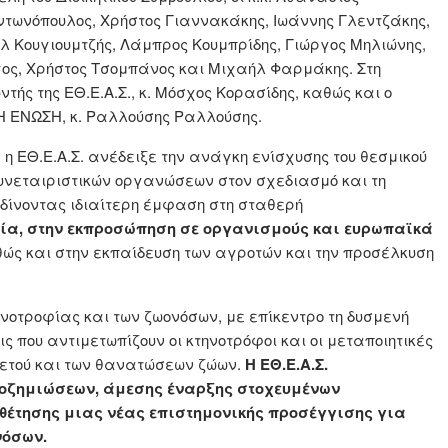
Αντωνόπουλος, Χρήστος Γιαννακάκης, Ιωάννης Γλεντζάκης,
ήλ Κουγιουμτζής, Λάμπρος Κουμπρίδης, Γιώργος Μηλιώνης,
ος, Χρήστος Τσομπάνος και Μιχαήλ Φαρμάκης. Στη
ής της ΕΘ.Ε.Α.Σ., κ. Μόσχος Κορασίδης, καθώς και ο
 Η ΕΝΩΣΗ, κ. Ραλλούσης Ραλλούσης.
 η ΕΘ.Ε.Α.Σ. ανέδειξε την ανάγκη ενίσχυσης του θεσμικού
 συνεταιριστικών οργανώσεων στον σχεδιασμό και τη
 δίνοντας ιδιαίτερη έμφαση στη σταθερή
εία, στην εκπροσώπηση σε οργανισμούς και ευρωπαϊκά
θώς και στην εκπαίδευση των αγροτών και την προσέλκυση
ηνοτροφίας και των ζωονόσων, με επίκεντρο τη δυσμενή
ς που αντιμετωπίζουν οι κτηνοτρόφοι και οι μεταποιητικές
ρετού και των θανατώσεων ζώων.
Η ΕΘ.Ε.Α.Σ.
οζημιώσεων, άμεσης έναρξης στοχευμένων
οθέτησης μιας νέας επιστημονικής προσέγγισης για
νόσων.