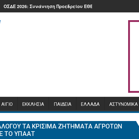
026 στην πλατεία της Κλειτορίας
ατεύει.
Συνάντηση Προεδρείου ΕΘΕΑΣ με τον Υπουργό, Μ. Σχοινά και
Πρόγραμμα Αρχιερατ
ΑΊΓΙΟ
ΕΚΚΛΗΣΊΑ
ΠΑΙΔΕΊΑ
ΕΛΛΆΔΑ
ΑΣΤΥΝΟΜΙΚΆ
ΙΑΛΌΓΟΥ ΤΑ ΚΡΊΣΙΜΑ ΖΗΤΉΜΑΤΑ ΑΓΡΟΤΏΝ
Ε ΤΟ ΥΠΑΑΤ