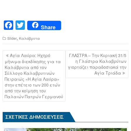
F
T
Share
a
wi
,
Slider
Καλάβρυτα
c
tt
e
er
Πλοήγηση
Αγία Λαύρα: Ηχηρό
ΓΛΑΣΤΡΑ – Την Κυριακή 31/5
b
άρθρων
η Γλάστρα Καλαβρύτων
μήνυμα διεκδίκησης για τα
γιορτάζει παραδοσιακά την
Καλάβρυτα από τον
o
Αγία Τριάδα
Σύλλογο Καλαβρυτινών
o
Πειραιώς «Η Αγία Λαύρα»
στην επέτειο των 200 ετών
k
από την κοίμηση του
Παλαιών Πατρών Γερμανού
ΣΧΕΤΙΚΈΣ ΔΗΜΟΣΙΕΎΣΕΙΣ