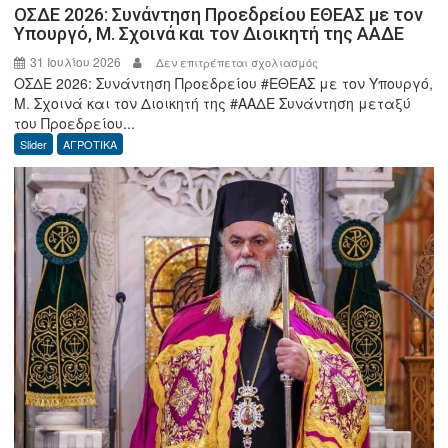
ΟΣΔΕ 2026: Συνάντηση Προεδρείου ΕΘΕΑΣ με τον
Υπουργό, Μ. Σχοινά και τον Διοικητή της ΑΑΔΕ
31 Ιουλίου 2026
στο
Δεν επιτρέπεται σχολιασμός
ΟΣΔΕ 2026: Συνάντηση Προεδρείου #ΕΘΕΑΣ με τον Υπουργό,
ΟΣΔΕ
Μ. Σχοινά και τον Διοικητή της #ΑΑΔΕ Συνάντηση μεταξύ
2026:
του Προεδρείου...
Συνάντηση
Slider
ΑΓΡΟΤΙΚΑ
Προεδρείου
ΕΘΕΑΣ
με
τον
Υπουργό,
Μ.
Σχοινά
και
τον
Διοικητή
της
ΑΑΔΕ