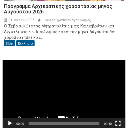
Πρόγραμμα Αρχιερατικής χοροστασίας μηνός
Αυγούστου 2026
31 Ιουλίου 2026
στο
Δεν επιτρέπεται σχολιασμός
Ο Σεβασμιώτατος Μητροπολίτης μας Καλαβρύτων και
Πρόγραμμα
Αιγιαλείας κ.κ. Ιερώνυμος κατά τον μήνα Αύγουστο θα
Αρχιερατικής
χοροστατήσει και...
χοροστασίας
Slider
Εκκλησία
μηνός
Αυγούστου
2026
Πρόγραμμα
Αναπαραγωγής
Βίντεο
00:00
00:40