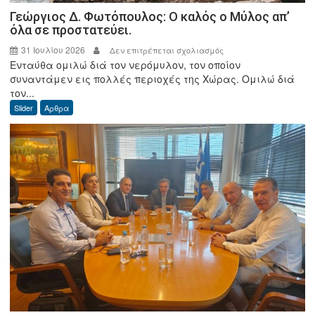
Γεώργιος Δ. Φωτόπουλος: Ο καλός ο Μύλος απ’
όλα σε προστατεύει.
31 Ιουλίου 2026
στο
Δεν επιτρέπεται σχολιασμός
Ενταύθα ομιλώ διά τον νερόμυλον, τον οποίον
Γεώργιος
συναντάμεν εις πολλές περιοχές της Χώρας. Ομιλώ διά
Δ.
τον...
Φωτόπουλος:
Slider
Άρθρα
Ο
καλός
ο
Μύλος
απ’
όλα
σε
προστατεύει.