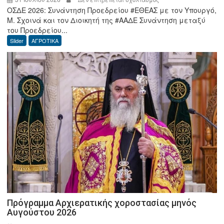
ΟΣΔΕ 2026: Συνάντηση Προεδρείου #ΕΘΕΑΣ με τον Υπουργό,
ΟΣΔΕ
Μ. Σχοινά και τον Διοικητή της #ΑΑΔΕ Συνάντηση μεταξύ
2026:
του Προεδρείου...
Συνάντηση
Slider
ΑΓΡΟΤΙΚΑ
Προεδρείου
ΕΘΕΑΣ
με
τον
Υπουργό,
Μ.
Σχοινά
και
τον
Διοικητή
της
ΑΑΔΕ
Πρόγραμμα Αρχιερατικής χοροστασίας μηνός
Αυγούστου 2026