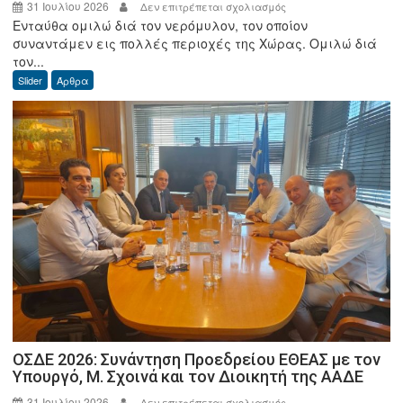
31 Ιουλίου 2026
στο
Δεν επιτρέπεται σχολιασμός
Ενταύθα ομιλώ διά τον νερόμυλον, τον οποίον
Γεώργιος
συναντάμεν εις πολλές περιοχές της Χώρας. Ομιλώ διά
Δ.
τον...
Φωτόπουλος:
Slider
Άρθρα
Ο
καλός
ο
Μύλος
απ’
όλα
σε
προστατεύει.
ΟΣΔΕ 2026: Συνάντηση Προεδρείου ΕΘΕΑΣ με τον
Υπουργό, Μ. Σχοινά και τον Διοικητή της ΑΑΔΕ
31 Ιουλίου 2026
στο
Δεν επιτρέπεται σχολιασμός