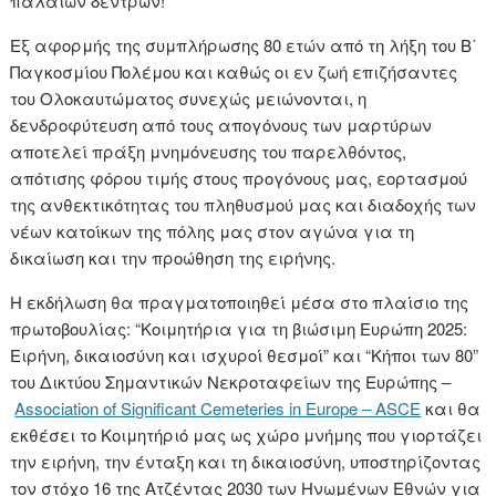
παλαιών δέντρων!
Eξ αφορμής της συμπλήρωσης 80 ετών από τη λήξη του Β΄
Παγκοσμίου Πολέμου και καθώς οι εν ζωή επιζήσαντες
του Ολοκαυτώματος συνεχώς μειώνονται, η
δενδροφύτευση από τους απογόνους των μαρτύρων
αποτελεί πράξη μνημόνευσης του παρελθόντος,
απότισης φόρου τιμής στους προγόνους μας, εορτασμού
της ανθεκτικότητας του πληθυσμού μας και διαδοχής των
νέων κατοίκων της πόλης μας στον αγώνα για τη
δικαίωση και την προώθηση της ειρήνης.
Η εκδήλωση θα πραγματοποιηθεί μέσα στο πλαίσιο της
πρωτοβουλίας: “Κοιμητήρια για τη βιώσιμη Ευρώπη 2025:
Ειρήνη, δικαιοσύνη και ισχυροί θεσμοί” και “Κήποι των 80”
του Δικτύου Σημαντικών Νεκροταφείων της Ευρώπης –
Association of Significant Cemeteries in Europe – ASCE
και θα
εκθέσει το Κοιμητήριό μας ως χώρο μνήμης που γιορτάζει
την ειρήνη, την ένταξη και τη δικαιοσύνη, υποστηρίζοντας
τον στόχο 16 της Ατζέντας 2030 των Ηνωμένων Εθνών για