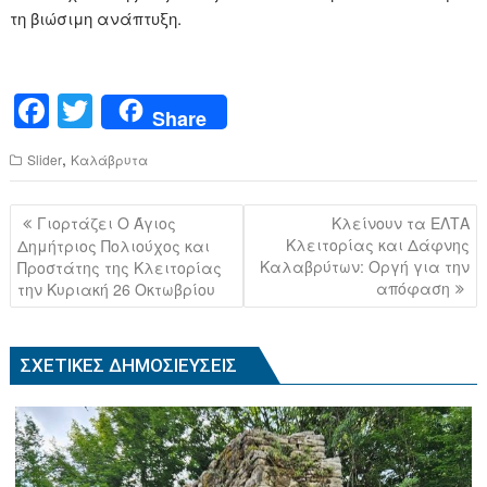
τη βιώσιμη ανάπτυξη.
F
T
Share
a
wi
,
Slider
Καλάβρυτα
c
tt
e
er
Πλοήγηση
Γιορτάζει Ο Άγιος
Κλείνουν τα ΕΛΤΑ
b
άρθρων
Κλειτορίας και Δάφνης
Δημήτριος Πολιούχος και
Καλαβρύτων: Οργή για την
Προστάτης της Κλειτορίας
o
απόφαση
την Κυριακή 26 Οκτωβρίου
o
k
ΣΧΕΤΙΚΈΣ ΔΗΜΟΣΙΕΎΣΕΙΣ