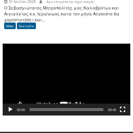
31 Ιουλίου 2026
στο
Δεν επιτρέπεται σχολιασμός
Ο Σεβασμιώτατος Μητροπολίτης μας Καλαβρύτων και
Πρόγραμμα
Αιγιαλείας κ.κ. Ιερώνυμος κατά τον μήνα Αύγουστο θα
Αρχιερατικής
χοροστατήσει και...
χοροστασίας
Slider
Εκκλησία
μηνός
Αυγούστου
2026
Πρόγραμμα
Αναπαραγωγής
Βίντεο
00:00
00:40