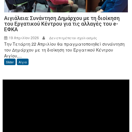
το
ΥΠ.ΕΝ.
Αιγιάλεια: Συνάντηση Δημάρχου με τη διοίκηση
του Εργατικού Κέντρου για τις αλλαγές του e-
ΕΦΚΑ
19 Απριλίου 2026
στο
Δεν επιτρέπεται σχολιασμός
Την Τετάρτη 22 Απριλίου θα πραγματοποιηθεί συνάντηση
Αιγιάλεια:
του Δημάρχου με τη διοίκηση του Εργατικού Κέντρου
Συνάντηση
Αιγίου,...
Δημάρχου
Slider
Αίγιο
με
τη
διοίκηση
Πρόγραμμα
του
Αναπαραγωγής
Εργατικού
Βίντεο
Κέντρου
για
τις
αλλαγές
του
e-