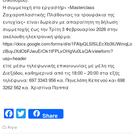
Η συμμετοχή στο εργαστήρι «Masterclass
Ζαχαροπλαστικής: Πλάθοντας τα τρουφάκια της
ευτυχίας» είναι δωρεάν με απαραίτητη τη δήλωση
συμμετοχής έως την Τρίτη 3 Φεβρουαρίου 2026 στην
ακόλουθη ηλεκτρονική φόρμα:
https://docs.google.com/forms/d/e/1FAIpQLSfSLEcXb3tUWmqLo
zBuyJXdObFJwuErOk1tFPLxOHgVu0LsQA/viewform?
usp=header
είτε μέσω τηλεφωνικής επικοινωνίας με μέλη της
Διεξόδου, καθημερινά από τις 18:00 – 20:00 στα εξής
τηλέφωνα: 697 3343 956 κα. Πηνελόπη Κεπενού και 698
3262 562 κα. Χριστίνα Παππά
F
T
Share
a
wi
Αίγιο
c
tt