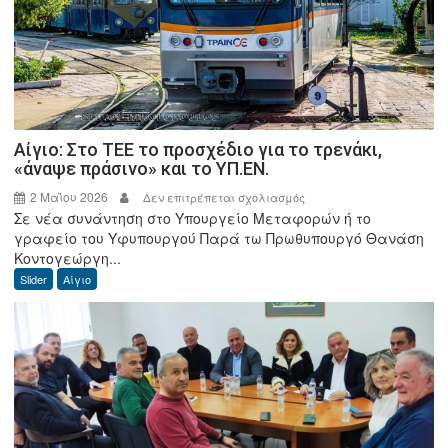
στις
Νερατζιές
Αίγιο: Στο ΤΕΕ το προσχέδιο για το τρενάκι,
«άναψε πράσινο» και το ΥΠ.ΕΝ.
2 Μαΐου 2026
στο
Δεν επιτρέπεται σχολιασμός
Σε νέα συνάντηση στο Υπουργείο Μεταφορών ή το
Αίγιο:
γραφείο του Υφυπουργού Παρά τω Πρωθυπουργό Θανάση
Στο
Κοντογεώργη...
ΤΕΕ
Slider
Αίγιο
το
προσχέδιο
για
το
τρενάκι,
«άναψε
πράσινο»
και