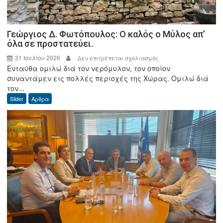
Γεώργιος Δ. Φωτόπουλος: Ο καλός ο Μύλος απ’
όλα σε προστατεύει.
31 Ιουλίου 2026
στο
Δεν επιτρέπεται σχολιασμός
Ενταύθα ομιλώ διά τον νερόμυλον, τον οποίον
Γεώργιος
συναντάμεν εις πολλές περιοχές της Χώρας. Ομιλώ διά
Δ.
τον...
Φωτόπουλος:
Slider
Άρθρα
Ο
καλός
ο
Μύλος
απ’
όλα
σε
προστατεύει.