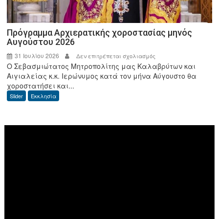
Πρόγραμμα Αρχιερατικής χοροστασίας μηνός
Αυγούστου 2026
31 Ιουλίου 2026
στο
Δεν επιτρέπεται σχολιασμός
Ο Σεβασμιώτατος Μητροπολίτης μας Καλαβρύτων και
Πρόγραμμα
Αιγιαλείας κ.κ. Ιερώνυμος κατά τον μήνα Αύγουστο θα
Αρχιερατικής
χοροστατήσει και...
χοροστασίας
Slider
Εκκλησία
μηνός
Αυγούστου
2026
Πρόγραμμα
Αναπαραγωγής
Βίντεο