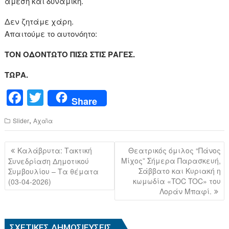
άμεση και δυναμική.
Δεν ζητάμε χάρη.
Απαιτούμε το αυτονόητο:
ΤΟΝ ΟΔΟΝΤΩΤΟ ΠΙΣΩ ΣΤΙΣ ΡΑΓΕΣ.
ΤΩΡΑ.
F
T
Share
a
wi
,
Slider
Αχαΐα
c
tt
e
er
Πλοήγηση
Καλάβρυτα: Τακτική
Θεατρικός όμιλος “Πάνος
b
άρθρων
Μίχος” Σήμερα Παρασκευή,
Συνεδρίαση Δημοτικού
Σάββατο και Κυριακή η
Συμβουλίου – Τα θέματα
o
κωμωδία «TOC TOC» του
(03-04-2026)
o
Λοράν Μπαφί.
k
ΣΧΕΤΙΚΈΣ ΔΗΜΟΣΙΕΎΣΕΙΣ