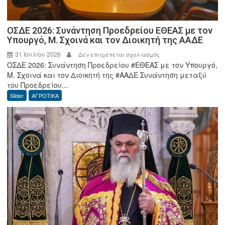
ΟΣΔΕ 2026: Συνάντηση Προεδρείου ΕΘΕΑΣ με τον
Υπουργό, Μ. Σχοινά και τον Διοικητή της ΑΑΔΕ
31 Ιουλίου 2026
στο
Δεν επιτρέπεται σχολιασμός
ΟΣΔΕ 2026: Συνάντηση Προεδρείου #ΕΘΕΑΣ με τον Υπουργό,
ΟΣΔΕ
Μ. Σχοινά και τον Διοικητή της #ΑΑΔΕ Συνάντηση μεταξύ
2026:
του Προεδρείου...
Συνάντηση
Slider
ΑΓΡΟΤΙΚΑ
Προεδρείου
ΕΘΕΑΣ
με
τον
Υπουργό,
Μ.
Σχοινά
και
τον
Διοικητή
της
ΑΑΔΕ